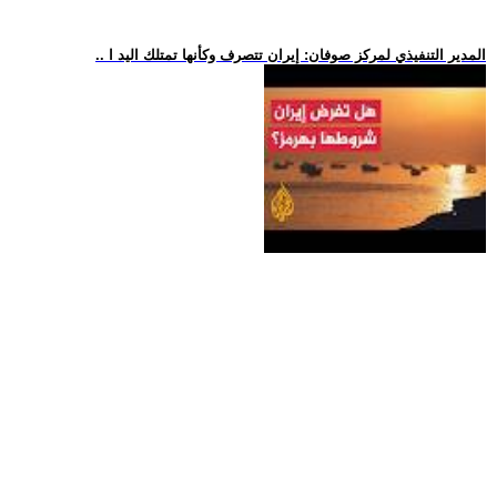
.. المدير التنفيذي لمركز صوفان: إيران تتصرف وكأنها تمتلك اليد ا