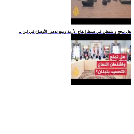
.. هل تنجح واشنطن في ضبط إيقاع الأزمة ومنع تدهور الأوضاع في لبن