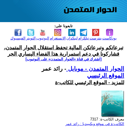
تابعونا على:
بودكاست
بنترست
تيلكرام
لينكدإن
الانستغرام
اليوتيوب
التويتر
الفيسبوك
تبرعاتكم وتبرعاتكن المالية تحفظ استقلال الحوار المتمدن،
فشاركونا في دعم استمرارية هذا الفضاء اليساري الحر
[اشترك في قناة ‫«الحوار المتمدن» على اليوتيوب]
الحوار المتمدن - موبايل
- رائد عمر
الموقع الرئيسي
للمزيد - الموقع الرئيسي للكاتب-ة
معرف الكاتب-ة: 7317
الكاتب-ة في موقع ويكيبيديا : رائد عمر