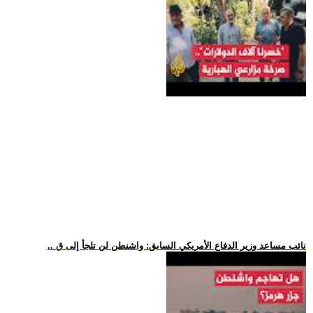
.. نائب مساعد وزير الدفاع الأمريكي السابق: واشنطن لن تلجأ إلى ق