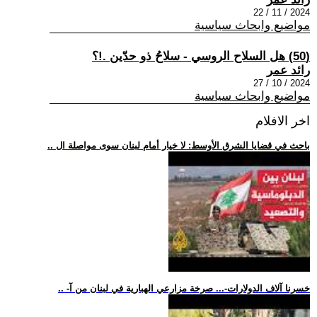
2024 / 11 / 22
مواضيع وابحاث سياسية
(50) هل السلاح الروسي - سلاحُ ذو حدّين .!؟
رائد عمر
2024 / 10 / 27
مواضيع وابحاث سياسية
اخر الافلام
.. باحث في قضايا الشرق الأوسط: لا خيار أمام لبنان سوى مواصلة ال
.. -خسرنا آلاف الدولارات-... صرخة مزارعي الهبارية في لبنان من آ