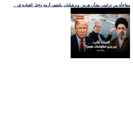
.. مفاجأة من ترامب بشأن هرمز. وبزشكيان يكشف أزمة داخل القيادة ف