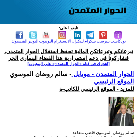
تابعونا على:
بودكاست
بنترست
تيلكرام
لينكدإن
الانستغرام
اليوتيوب
التويتر
الفيسبوك
تبرعاتكم وتبرعاتكن المالية تحفظ استقلال الحوار المتمدن،
فشاركونا في دعم استمرارية هذا الفضاء اليساري الحر
[اشترك في قناة ‫«الحوار المتمدن» على اليوتيوب]
الحوار المتمدن - موبايل
- سالم روضان الموسوي
الموقع الرئيسي
للمزيد - الموقع الرئيسي للكاتب-ة
سالم روضان الموسوي قاضي متقاعد