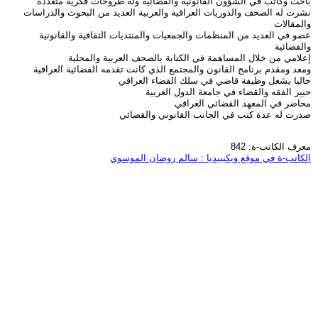
باحث وكاتب في الشؤون القانونية والقضائية وله طروحات فكرية متعددة
نشرت له الصحف والدوريات العراقية والعربية العديد من البحوث والدراسات
والمقالات
عضو في العديد من المنظمات والجمعيات والمنتديات الثقافية والقانونية
والقضائية
إعلامي من خلال المساهمة في الكتابة بالصحف العربية والمحلية
ومعد ومقدم برنامج القانون والمجتمع الذي كانت تقدمه الفضائية العراقية
حاليا يشغل وظيفة قاضي في سلك القضاء العراقي
حبير الفقه والقضاء في جامعة الدول العربية
محاضر في المعهد القضائي العراقي
صدرت له عدة كتب في الجانب القانوني والقضائي
معرف الكاتب-ة: 842
الكاتب-ة في موقع ويكيبيديا : سالم روضان الموسوي