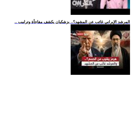
.. المرشد الإيراني غائب عن المشهد؟.. بزشكيان يكشف مفاجأة وترامب