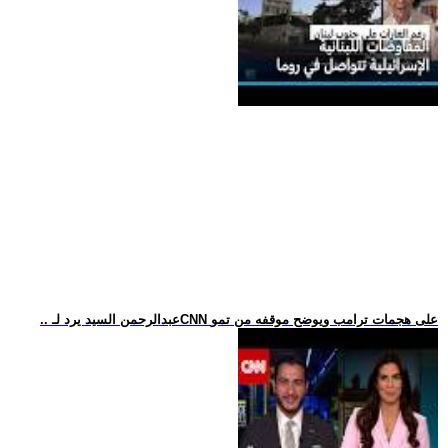
.. عبدالرحمن السيد يرد لـCNN على هجمات ترامب ويوضح موقفه من تمو