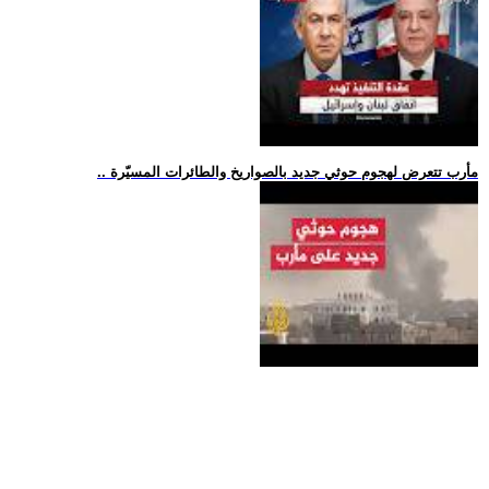
.. مأرب تتعرض لهجوم حوثي جديد بالصواريخ والطائرات المسيّرة