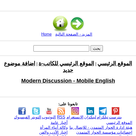
المزيد - الصفحة التالية
Home
الموقع الرئيسي
الموقع الرئيسي للكاتب-ة
اضافة موضوع
|
|
جديد
Modern Discussion - Mobile English
تابعونا على:
بنترست
تيلكرام
لينكدإن
الانستغرام
RSS
اليوتيوب
التويتر
الفيسبوك
الموقع الرئيسي
أخبار عامة
هيئة ادارة الحوار المتمدن - للإتصال بنا
وكالة أنباء المرأة
إحصائيات مؤسسة الحوار المتمدن
اخبار الأدب والفن