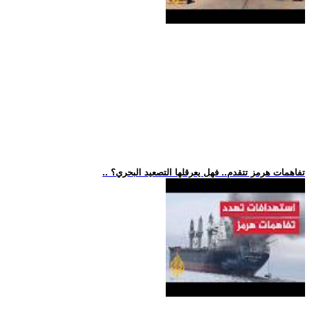
.. تفاهمات هرمز تتقدم.. فهل يعرقلها التصعيد البحري؟