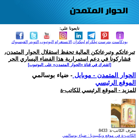
تابعونا على:
بودكاست
بنترست
تيلكرام
لينكدإن
الانستغرام
اليوتيوب
التويتر
الفيسبوك
تبرعاتكم وتبرعاتكن المالية تحفظ استقلال الحوار المتمدن،
فشاركونا في دعم استمرارية هذا الفضاء اليساري الحر
[اشترك في قناة ‫«الحوار المتمدن» على اليوتيوب]
الحوار المتمدن - موبايل
- ضياء بوسالمي
الموقع الرئيسي
للمزيد - الموقع الرئيسي للكاتب-ة
معرف الكاتب-ة: 8433
الكاتب-ة في موقع ويكيبيديا : ضياء بوسالمي