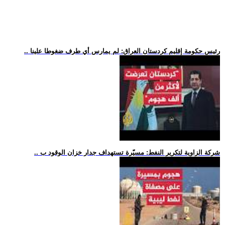
.. رئيس حكومة إقليم كردستان العراق: لم يمارس أي طرف ضغوطا علينا
.. شركة الزاوية لتكرير النفط: مسيّرة تستهداف جدار خزان الوقود ب