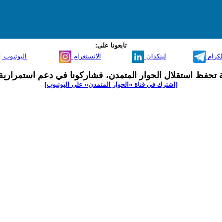
تابعونا على:
لكرام
لينكدإن
الانستغرام
اليوتيوب
ية تحفظ استقلال الحوار المتمدن، فشاركونا في دعم استمرارية 
[اشترك في قناة ‫«الحوار المتمدن» على اليوتيوب]