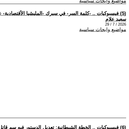
مواضيع وابحاث سياسية
(5) فيسبوكيات .. -كلمة السر- في سيرك -المليشيا الأقتصادية- عن سياسات مبارك الأقتصادية! .. أنتظروا قريباً أرتفاع غير مسبوق في التضخم وأرتفاع أسعار السلع والخدمات!
سعيد علام
2026 / 7 / 29
مواضيع وابحاث سياسية
(6) فيسبوكيات .. الخطة الشيطانية: تعديل الدستور فيه سم قاتل، ليست نداء للسيسي بل للنخبة! اذا ما كره الشعب حاكم، سهل أسقاطه.