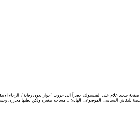
صصة للنقاش السياسى الموضوعى الهادئ .. مساحه صغيره ولكن نظنها محرره، ويستطي