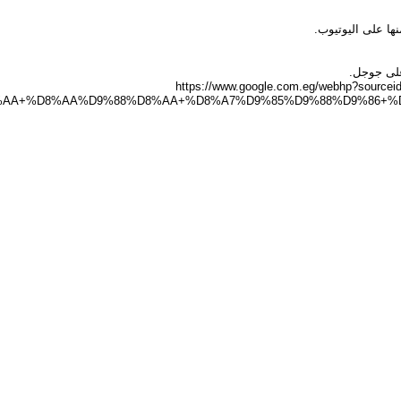
https://www.google.com.eg/webhp?sour
%AA+%D8%AA%D9%88%D8%AA+%D8%A7%D9%85%D9%88%D9%86+%