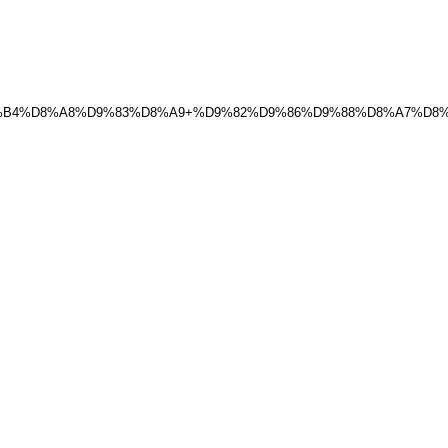
%B4%D8%A8%D9%83%D8%A9+%D9%82%D9%86%D9%88%D8%A7%D8