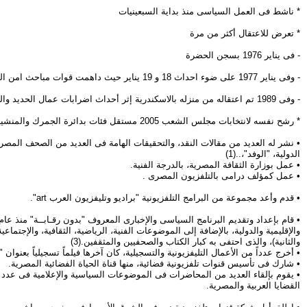
* ناشط فى العمل السياسى منذ بداية السبعينيات
* تعرض للاعتقال أكثر من مرة
- فى يناير 1976 بسجن الحضرة
- وفى يناير 1977 على ضوء احداث 18 و 19 يناير حيث داهمت قوات مباحث امن الدولة منزله لاعتقاله واستطاع الافلات من قبضتهم وظل مطاردا لمدة ستة اشهر كاملة محتميا بشهامة ابناء بحرى الشرفاء
- وفى 1989 تم اعتقاله من منزله بالاسكندرية إثر أحداث اضرابات عمال الحديد والصلب وسُجن بسجن أبى زعبل الصناعى
* رشح نفسه لانتخابات مجلس الشعب 2005 مستقل فئات بدائرة الجمرك والمنشية، وحينها وقعت اعمال التزوير والعنف الشهيرة بالدائرة حيث تم الطعن عليها
• نشر له العديد من مقالات النقد، والتحقيقات الهامة فى العديد من الصحف المصر
الدولية، "الوفد"،..(1)
• عمل بوزارة الثقافة المصرية، بالدرجة الفنية.
• عمل كمؤلف درامى بالتلفزيون المصرى .
• قدم وأعد مجموعة من البرامج التلفزيونية "براديو وتليفزيون العرب art".
والإقليمية والدولية، بالإضافة إلى الموضوعات الفنية، الرياضية، الثقافية، والإجتما
والثانية)، والذى احتفى به كبار الكتاب والصحفيين والمثقفين.(3)
• أخرج عدداً من الأعمال التليفزيونية والتسجيلية، كان آخرها فيلماً تسجيلياً بعنوان "الإسكن
• شارك فى تأسيس قنوات تلفزيونية فضائية، منها قناة الحياة الفضائية المصرية.
• يقوم بإلقاء العديد من المحاضرات فى الموضوعات السياسية والإعلامية فى عدد
القضايا العربية والمصرية.