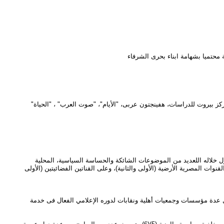
ز بيروت للدراسات، هفينجتون عربى، "الأيام"، "صوت العرب" ، "الحياة"
سنوات)،(2) كأول برنامج سياسى مصرى يرفع سقف الرقابة .. تناول خلاله اللعديد من الموضوعات الشائكة والحساسة السياسية، المحلية
نوات المصرية الأرضية (الأولى والثانية)، وعلى القناتين الفضائيتين (الأولى
ل عدة مؤسسات وجمعيات أهلية ونقابات لدوره الإعلامي الفعال فى خدمة