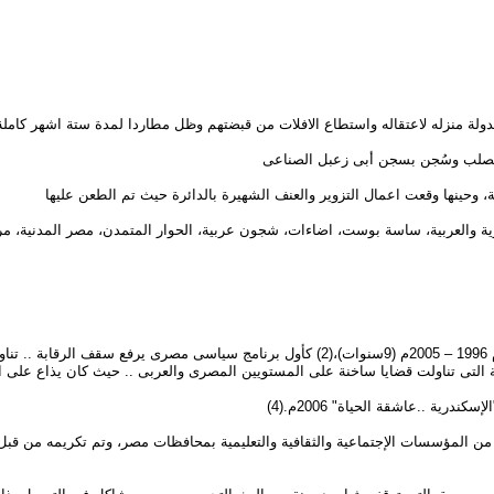
ية والعربية، ساسة بوست، اضاءات، شجون عربية، الحوار المتمدن، مصر المدنية، مرك
• قام بإعداد وتقديم البرنامج السياسى والإخبارى المعروف "بدون رقـابــة" منذ عام 1996 – 2005م (9
عية التى تناولت قضايا ساخنة على المستويين المصرى والعربى .. حيث كان يذاع على الق
درية ..عاشقة الحياة" 2006م.(4)
 من المؤسسات الإجتماعية والثقافية والتعليمية بمحافظات مصر، وتم تكريمه من قب