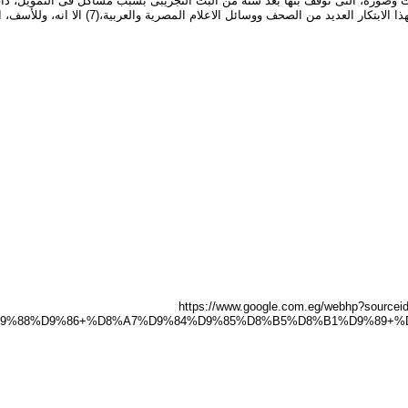
واجنبية على هذه القناة فى بث حى مباشر، من اما
https://www.google.com.eg/webhp?sour
9%88%D9%86+%D8%A7%D9%84%D9%85%D8%B5%D8%B1%D9%89+%