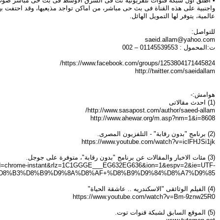
عالمية، يتوفر لها التمويل الهائل.
للتواصل:
saeid.allam@yahoo.com
ت:المحمول : 01145539553 – 002
https://www.facebook.com/groups/1253804171445824/
http://twitter.com/saeidallam
هوامش:-
(1) احدث مقالاتى
http://www.sasapost.com/author/saeed-allam/
http://www.ahewar.org/m.asp?nm=1&i=8608
(2) برنامج "بدون رقابة" - التلفزيون المصرى.
https://www.youtube.com/watch?v=iclFHJSi1jk
(3) مئات الاخبار والمقالات عن برنامج "بدون رقابة"، متوفرة على جوجل.
ceid=chrome-instant&rlz=1C1GGGE___EG632EG636&ion=1&espv=2&ie=UTF-
D8%B3%D8%B9%D9%8A%D8%AF+%D8%B9%D9%84%D8%A7%D9%85
(4) الفيلم الوثائقى "الاسكندريه .. عاشقة الحياة"
https://www.youtube.com/watch?v=Bm-9znw25R0
(5) الموقع السابق لشبكة قنوات توت.