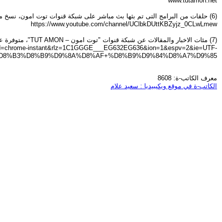
www.tutamon.net
(6) حلقات من البرامج التى تم بثها بث مباشر على شبكة قنوات توت امون، نسخ منها على اليوتيوب.
https://www.youtube.com/channel/UClbkDUttKBZyjz_0CLwLmew
(7) مئات الاخبار والمقالات عن شبكة قنوات "توت امون – TUT AMON"، متوفرة على جوجل.
ceid=chrome-instant&rlz=1C1GGGE___EG632EG636&ion=1&espv=2&ie=UTF-
D8%B3%D8%B9%D9%8A%D8%AF+%D8%B9%D9%84%D8%A7%D9%85
معرف الكاتب-ة: 8608
الكاتب-ة في موقع ويكيبيديا : سعيد علام