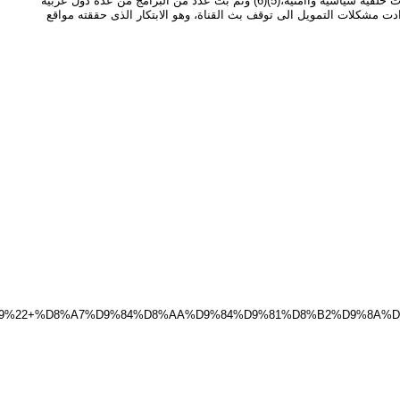
• اطلق أول شبكة قنوات تلفزيونية نت فى الشرق الأوسط فى بث حى مباشر صوت وصورة، التى توقف بثها بعد سنة من البث التجريبى بسبب مشاكل فى التمويل، ذات خلفية سياسية واامنية،(5)(6) وتم بث عدد من البرامج من عدة دول عربية
كن تواجد مذيعيها، وقد احتفت بهذا الابتكار العديد من الصحف ووسائل الاعلام المصرية والعربية،(7) الا انه، وللأسف، ادت مشكلات التمويل الى توقف بث القناة، وهو الابتكار الذى حققته مواقع
9%22+%D8%A7%D9%84%D8%AA%D9%84%D9%81%D8%B2%D9%8A%D