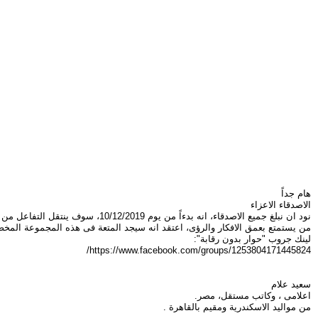
هام جداً
الاصدقاء الاعزاء
نود ان نبلغ جميع الاصدقاء، انه بدءاً من يوم 10/12/2019، سوف ينتقل التفاعل من صفحة سعيد علام على الفيسبوك، حصراً الى جروب "حوار بدون رقابة"، الرجاء الانتقال الى الجروب، تفاعلكم يهمنا جداً.
من يستمتع بعمق الافكار والرؤى، اعتقد انه سيجد المتعة فى هذه المجموعة المخ
لينك جروب "حوار بدون رقابة":
https://www.facebook.com/groups/1253804171445824/
سعيد علام
اعلامى ، وكاتب مستقل، مصر.
من مواليد الاسكندرية ومقيم بالقاهرة .