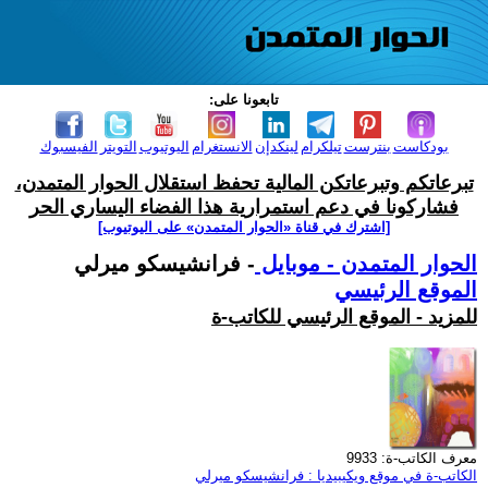
تابعونا على:
بودكاست
بنترست
تيلكرام
لينكدإن
الانستغرام
اليوتيوب
التويتر
الفيسبوك
تبرعاتكم وتبرعاتكن المالية تحفظ استقلال الحوار المتمدن،
فشاركونا في دعم استمرارية هذا الفضاء اليساري الحر
[اشترك في قناة ‫«الحوار المتمدن» على اليوتيوب]
الحوار المتمدن - موبايل
- فرانشيسكو ميرلي
الموقع الرئيسي
للمزيد - الموقع الرئيسي للكاتب-ة
معرف الكاتب-ة: 9933
الكاتب-ة في موقع ويكيبيديا : فرانشيسكو ميرلي