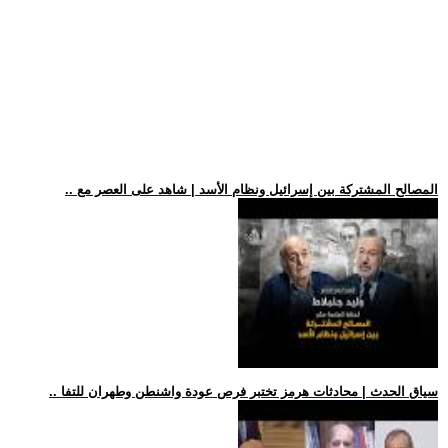
.. المصالح المشتركة بين إسرائيل ونظام الأسد | شاهد على العصر مع
.. سياق الحدث | محادثات هرمز تختبر فرص عودة واشنطن وطهران للتفا