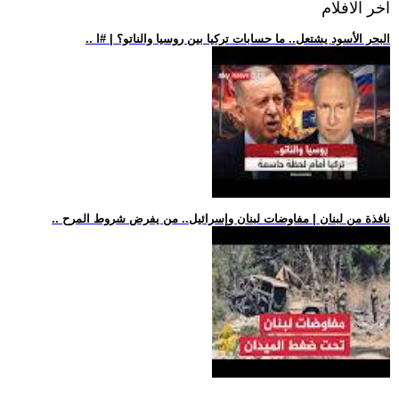
اخر الافلام
.. البحر الأسود يشتعل.. ما حسابات تركيا بين روسيا والناتو؟ | #ا
.. نافذة من لبنان | مفاوضات لبنان وإسرائيل.. من يفرض شروط المرح