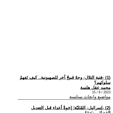
(1) -فتية التلال- وجهٌ قبيحٌ آخر للصهيونية.. كيف نَفهمُ
سلوكهم؟
محمد عقل هلسة
2023 / 8 / 15
مواضيع وابحاث سياسية
(2) -إسرائيل- القَبَليّة؛ إخوةٌ أعداء قبل التعديل
القضائي وبَعدَهُ