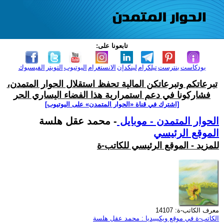
تابعونا على:
بودكاست
بنترست
تيلكرام
لينكدإن
الانستغرام
اليوتيوب
التويتر
الفيسبوك
تبرعاتكم وتبرعاتكن المالية تحفظ استقلال الحوار المتمدن،
فشاركونا في دعم استمرارية هذا الفضاء اليساري الحر
[اشترك في قناة ‫«الحوار المتمدن» على اليوتيوب]
الحوار المتمدن - موبايل
- محمد عقل هلسة
الموقع الرئيسي
للمزيد - الموقع الرئيسي للكاتب-ة
معرف الكاتب-ة: 14107
الكاتب-ة في موقع ويكيبيديا : محمد عقل هلسة