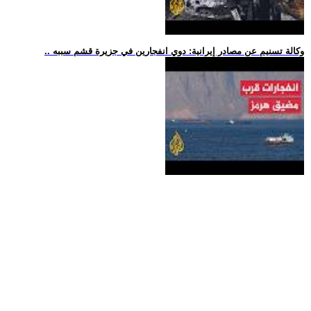
.. وكالة تسنيم عن مصادر إيرانية: دوي انفجارين في جزيرة قشم سببه