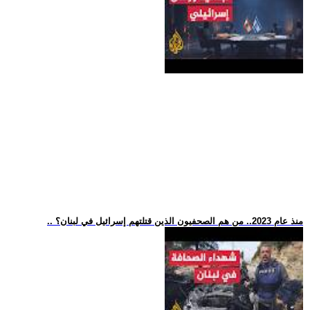
.. منذ عام 2023.. من هم الصحفيون الذين قتلتهم إسرائيل في لبنان؟