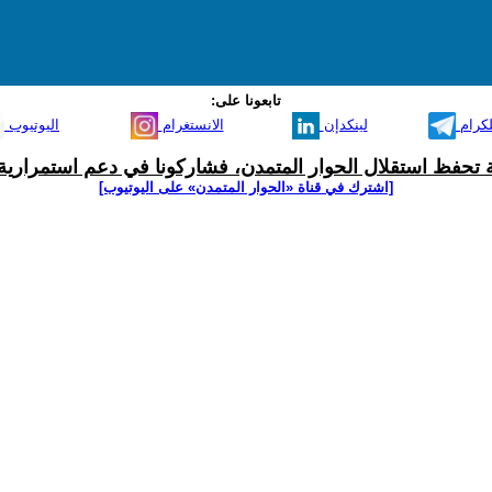
تابعونا على:
لكرام
لينكدإن
الانستغرام
اليوتيوب
ية تحفظ استقلال الحوار المتمدن، فشاركونا في دعم استمرارية 
[اشترك في قناة ‫«الحوار المتمدن» على اليوتيوب]