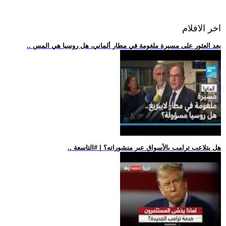
اخر الافلام
.. بعد العثور على مسيرة ملغومة في مطار ألماني، هل روسيا هي المس
.. هل يتلاعب ترامب بالأسواق عبر منشوراته؟ | #التاسعة