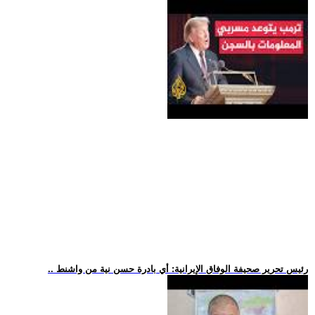
.. رئيس تحرير صحيفة الوفاق الإيرانية: أي بادرة حسن نية من واشنط