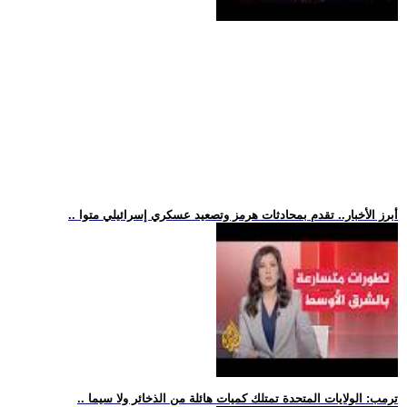
.. أبرز الأخبار.. تقدم بمحادثات هرمز وتصعيد عسكري إسرائيلي متوا
.. ترمب: الولايات المتحدة تمتلك كميات هائلة من الذخائر ولا سيما