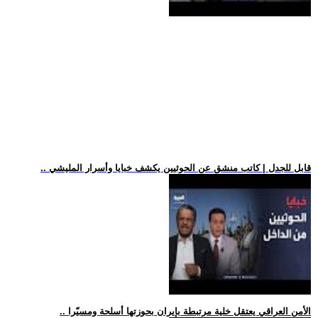
.. قابل للجدل | كاتب منشق عن الحوثيين يكشف خبايا وأسرار المليشي
.. الأمن العراقي يعتقل خلية مرتبطة بإيران بحوزتها أسلحة ومسيّرا