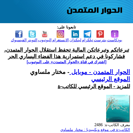
تابعونا على:
بودكاست
بنترست
تيلكرام
لينكدإن
الانستغرام
اليوتيوب
التويتر
الفيسبوك
تبرعاتكم وتبرعاتكن المالية تحفظ استقلال الحوار المتمدن،
فشاركونا في دعم استمرارية هذا الفضاء اليساري الحر
[اشترك في قناة ‫«الحوار المتمدن» على اليوتيوب]
الحوار المتمدن - موبايل
- مختار ملساوي
الموقع الرئيسي
للمزيد - الموقع الرئيسي للكاتب-ة
معرف الكاتب-ة: 2486
الكاتب-ة في موقع ويكيبيديا : مختار ملساوي