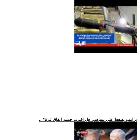
.. ترامب يضغط على نتنياهو.. هل اقترب حسم اتفاق غزة؟