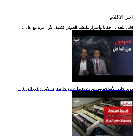
اخر الافلام
.. قابل للجدل | خفايا وأسرار مليشيا الحوثي تُكشف لأول مرة مع عل
.. صور خاصة لأسلحة ومسيرات ضبطت مع خلية تابعة لإيران في العراق