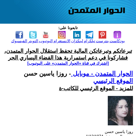
تابعونا على:
بودكاست
بنترست
تيلكرام
لينكدإن
الانستغرام
اليوتيوب
التويتر
الفيسبوك
تبرعاتكم وتبرعاتكن المالية تحفظ استقلال الحوار المتمدن،
فشاركونا في دعم استمرارية هذا الفضاء اليساري الحر
[اشترك في قناة ‫«الحوار المتمدن» على اليوتيوب]
الحوار المتمدن - موبايل
- روزا ياسين حسن
الموقع الرئيسي
للمزيد - الموقع الرئيسي للكاتب-ة
روزا ياسين حسن