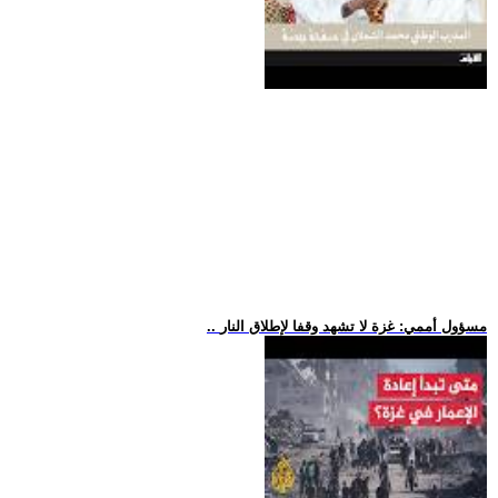
.. مسؤول أممي: غزة لا تشهد وقفا لإطلاق النار