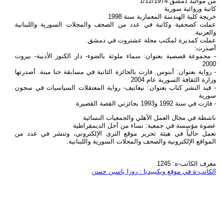
من مواليد دمشق 1/12/1974
كاتبة وروائية سورية
خريجة كلية الهندسة المعمارية سنة 1998
عملت كصحفية وكاتبة في عدد من الصحف والمجلات السورية واللبنانية
والعربية.
عملت كمديرة لمكتب مجلة عشتروت في دمشق.
أصدرت:
- مجموعة قصصية بعنوان: سماء ملوثة بالضوء- دار الكنوز الأدبية- بيروت
2000
- رواية بعنوان: أبنوس. فازت بالجائزة الثانية في مسابقة حنا مينة. أصدرتها
وزارة الثقافة السورية عام 2004
- قيد النشر كتاب بعنوان: نيغاتيف- رواية المعتقلات السياسيات في سجون
سورية
- فازت في سنة 1992 و1993 بجائزتي القصة القصيرة
ناشطة في مجال العمل الأهلي والجمعيات النسائية
عضوة مؤسسة في جمعية: نساء من أجل الديمقراطية
تعمل حالياً في هيئة تحرير موقع الثرى الإلكتروني، وتنشر في عدد من
المواقع الإلكترونية والصحف والمجلات السورية واللبنانية.
معرف الكاتب-ة: 1245
الكاتب-ة في موقع ويكيبيديا : روزا ياسين حسن