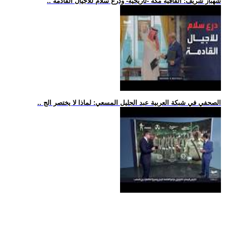
.. شهباز شريف: اتفاقية مكة -تاريخية- ودرع سلام للأجيال القادمة
.. الصحفي في شبكة العربية عبد الجليل المسعي: لماذا لا يختصر الج