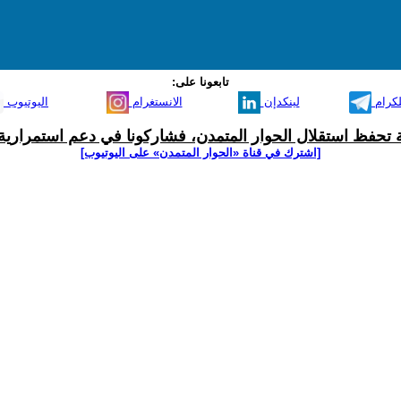
تابعونا على:
لكرام
لينكدإن
الانستغرام
اليوتيوب
ية تحفظ استقلال الحوار المتمدن، فشاركونا في دعم استمرارية 
[اشترك في قناة ‫«الحوار المتمدن» على اليوتيوب]