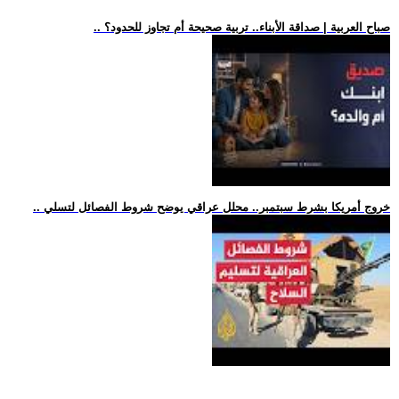
.. صباح العربية | صداقة الأبناء.. تربية صحيحة أم تجاوز للحدود؟
.. خروج أمريكا بشرط سبتمبر.. محلل عراقي يوضح شروط الفصائل لتسلي