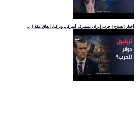
.. أخبار الصباح | حرب إيران تستنزف أميركا.. وتركيا: اتفاق مكة ل