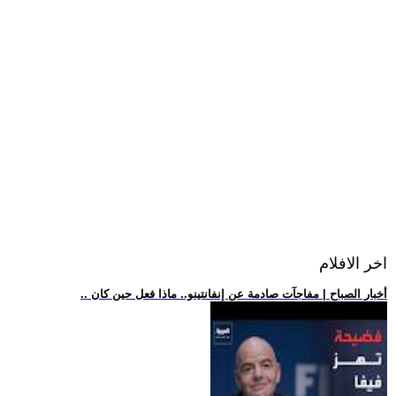
اخر الافلام
.. أخبار الصباح | مفاجآت صادمة عن إنفانتينو.. ماذا فعل حين كان