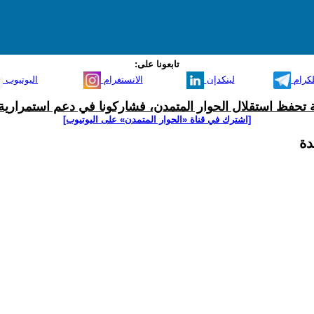
تابعونا على:
لكرام
لينكدإن
الانستغرام
اليوتيوب
ية تحفظ استقلال الحوار المتمدن، فشاركونا في دعم استمرارية 
[اشترك في قناة ‫«الحوار المتمدن» على اليوتيوب]
دة