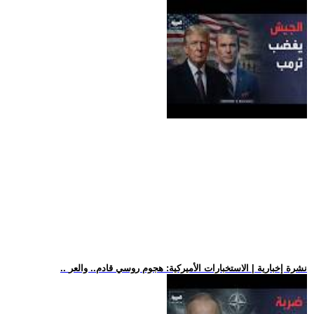
.. نشرة إخبارية | الاستخبارات الأميركية: هجوم روسي قادم.. والعر