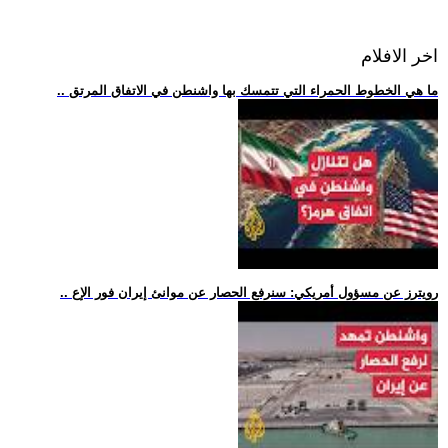
اخر الافلام
.. ما هي الخطوط الحمراء التي تتمسك بها واشنطن في الاتفاق المرتق
.. رويترز عن مسؤول أمريكي: سنرفع الحصار عن موانئ إيران فور الإع