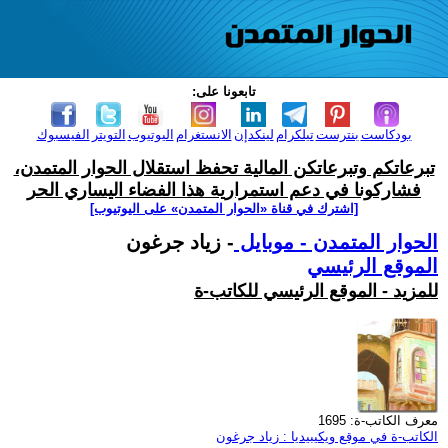
تابعونا على:
بودكاست
بنترست
تيلكرام
لينكدإن
الانستغرام
اليوتيوب
التويتر
الفيسبوك
تبرعاتكم وتبرعاتكن المالية تحفظ استقلال الحوار المتمدن،
فشاركونا في دعم استمرارية هذا الفضاء اليساري الحر
[اشترك في قناة ‫«الحوار المتمدن» على اليوتيوب]
الحوار المتمدن - موبايل
- زياد جرغون
الموقع الرئيسي
للمزيد - الموقع الرئيسي للكاتب-ة
معرف الكاتب-ة: 1695
الكاتب-ة في موقع ويكيبيديا : زياد جرغون