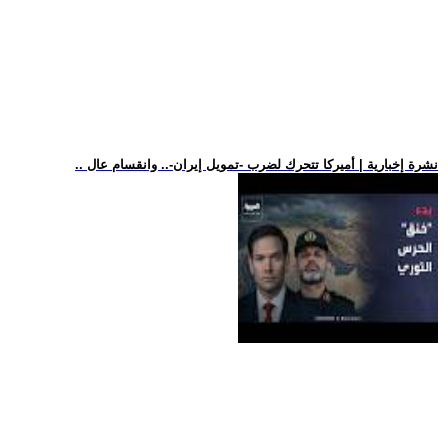
.. نشرة إخبارية | أميركا تتحرك لضرب -تمويل إيران-.. وانقسام عال