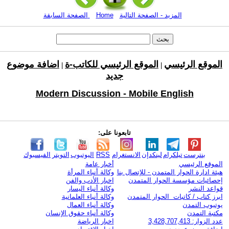
المزيد - الصفحة التالية
Home
الصفحة السابقة
الموقع الرئيسي
الموقع الرئيسي للكاتب-ة
اضافة موضوع
|
|
جديد
Modern Discussion - Mobile English
تابعونا على:
بنترست
تيلكرام
لينكدإن
الانستغرام
RSS
اليوتيوب
التويتر
الفيسبوك
الموقع الرئيسي
أخبار عامة
هيئة ادارة الحوار المتمدن - للإتصال بنا
وكالة أنباء المرأة
إحصائيات مؤسسة الحوار المتمدن
اخبار الأدب والفن
قواعد النشر
وكالة أنباء اليسار
ابرز كتاب / كاتبات الحوار المتمدن
وكالة أنباء العلمانية
يوتيوب التمدن
وكالة أنباء العمال
مكتبة التمدن
وكالة أنباء حقوق الإنسان
عدد الزوار: 3,428,707,413
اخبار الرياضة