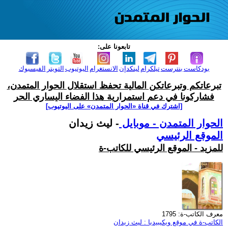
تابعونا على:
بودكاست
بنترست
تيلكرام
لينكدإن
الانستغرام
اليوتيوب
التويتر
الفيسبوك
تبرعاتكم وتبرعاتكن المالية تحفظ استقلال الحوار المتمدن،
فشاركونا في دعم استمرارية هذا الفضاء اليساري الحر
[اشترك في قناة ‫«الحوار المتمدن» على اليوتيوب]
الحوار المتمدن - موبايل
- ليث زيدان
الموقع الرئيسي
للمزيد - الموقع الرئيسي للكاتب-ة
معرف الكاتب-ة: 1795
الكاتب-ة في موقع ويكيبيديا : ليث زيدان