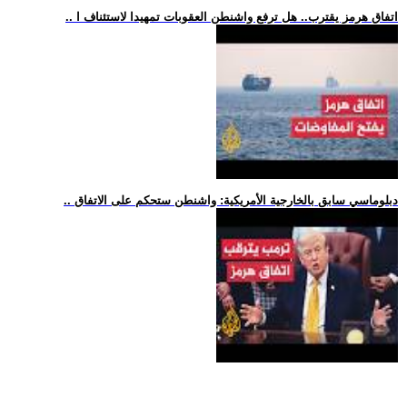
.. اتفاق هرمز يقترب.. هل ترفع واشنطن العقوبات تمهيدا لاستئناف ا
.. دبلوماسي سابق بالخارجية الأمريكية: واشنطن ستحكم على الاتفاق