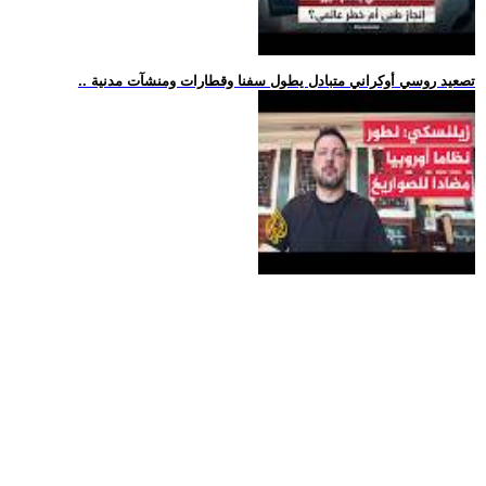
.. تصعيد روسي أوكراني متبادل يطول سفنا وقطارات ومنشآت مدنية