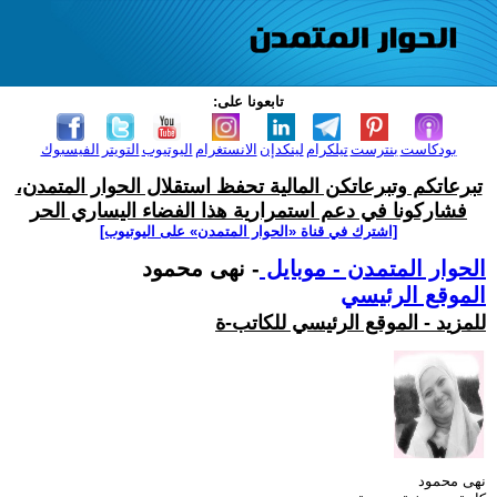
تابعونا على:
بودكاست
بنترست
تيلكرام
لينكدإن
الانستغرام
اليوتيوب
التويتر
الفيسبوك
تبرعاتكم وتبرعاتكن المالية تحفظ استقلال الحوار المتمدن،
فشاركونا في دعم استمرارية هذا الفضاء اليساري الحر
[اشترك في قناة ‫«الحوار المتمدن» على اليوتيوب]
الحوار المتمدن - موبايل
- نهى محمود
الموقع الرئيسي
للمزيد - الموقع الرئيسي للكاتب-ة
نهى محمود