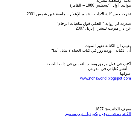
كاتبة وصحفية مصرية
مواليد أول أغسطس 1980 – القاهرة
تخرجت من كلية الأداب – قسم الإعلام – جامعة عين شمس 2001
صدرت لي رواية " الحكي فوق مكعبات الرخام"
عن دار ميريت للنشر إبريل 2007
يقيني ان الكتابة تقهر الموت
أن الكتابة " وردة روز في كتاب الحياة لا تذبل أبدا"
أكتب في فعل مرهق ومحبب لنفسي في ذات اللحظة
.. أنشر كتاباتي في مدونتي
عنوانها
www.nohaworld.blogspot.com
معرف الكاتب-ة: 1827
الكاتب-ة في موقع ويكيبيديا : نهى محمود