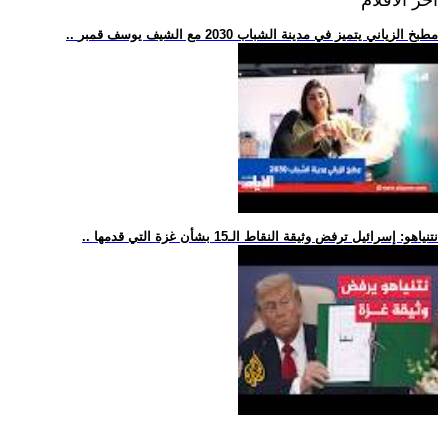
.. مطبخ الزياني يتميز في مدينة الشباب 2030 مع الشيف يوسف قمبر
.. نتنياهو: إسرائيل ترفض وثيقة النقاط الـ15 بشأن غزة التي قدمها