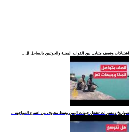
.. اشتباكات وقصف متبادل بين القوات اليمنية والحوثيين بالساحل ال
.. صواريخ ومسيرات تشعل جبهات اليمن وسط مخاوف من اتساع المواجهة