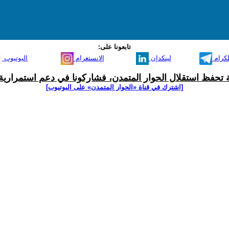
تابعونا على:
لكرام
لينكدإن
الانستغرام
اليوتيوب
ية تحفظ استقلال الحوار المتمدن، فشاركونا في دعم استمرارية 
[اشترك في قناة ‫«الحوار المتمدن» على اليوتيوب]