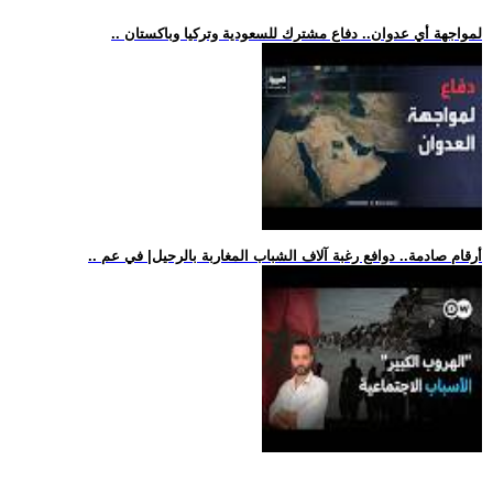
.. لمواجهة أي عدوان.. دفاع مشترك للسعودية وتركيا وباكستان
.. أرقام صادمة.. دوافع رغبة آلاف الشباب المغاربة بالرحيل| في عم