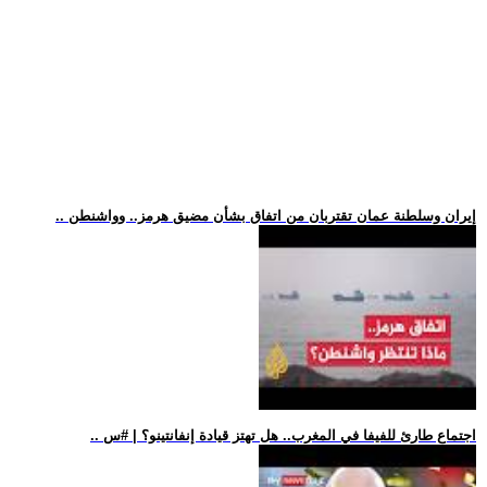
.. إيران وسلطنة عمان تقتربان من اتفاق بشأن مضيق هرمز.. وواشنطن
.. اجتماع طارئ للفيفا في المغرب.. هل تهتز قيادة إنفانتينو؟ | #س