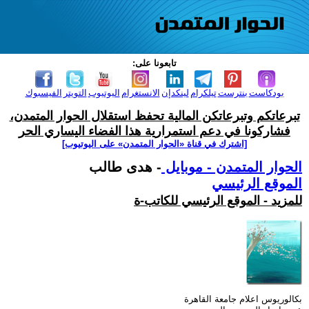
تابعونا على:
بودكاست
بنترست
تيلكرام
لينكدإن
الانستغرام
اليوتيوب
التويتر
الفيسبوك
تبرعاتكم وتبرعاتكن المالية تحفظ استقلال الحوار المتمدن،
فشاركونا في دعم استمرارية هذا الفضاء اليساري الحر
[اشترك في قناة ‫«الحوار المتمدن» على اليوتيوب]
الحوار المتمدن - موبايل
- هدى طالب
الموقع الرئيسي
للمزيد - الموقع الرئيسي للكاتب-ة
بكالوريوس اعلام جامعة القاهرة