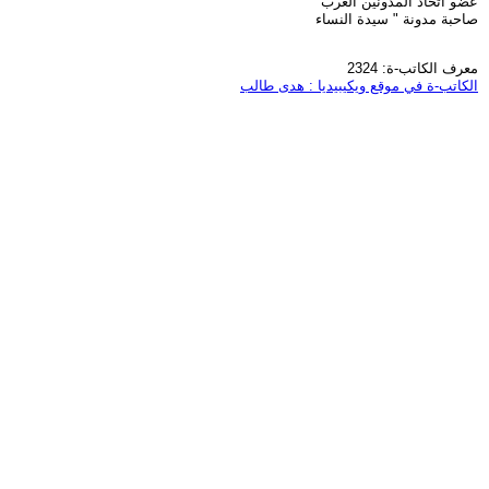
عضو اتحاد المدونين العرب
صاحبة مدونة " سيدة النساء
معرف الكاتب-ة: 2324
الكاتب-ة في موقع ويكيبيديا : هدى طالب