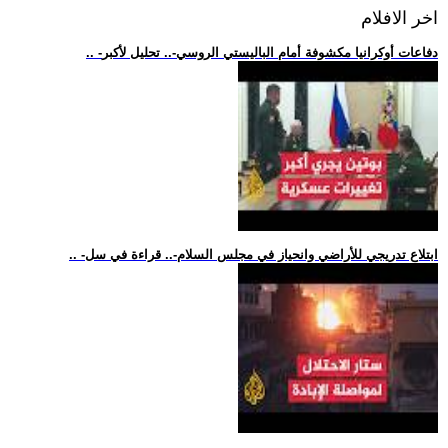
اخر الافلام
.. -دفاعات أوكرانيا مكشوفة أمام الباليستي الروسي-.. تحليل لأكبر
.. -ابتلاع تدريجي للأراضي وانحياز في مجلس السلام-.. قراءة في سل