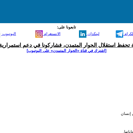
تابعونا على:
لكرام
لينكدإن
الانستغرام
اليوتيوب
ية تحفظ استقلال الحوار المتمدن، فشاركونا في دعم استمرارية 
[اشترك في قناة ‫«الحوار المتمدن» على اليوتيوب]
 إنسان
اتها.