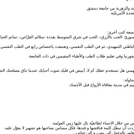
 تسعة كتب أخرى:
ريّ -الحب بالأزرق-، الحب في شرق المتوسط بغددة -سلالم القرَّاص-، تمائم الحيا
باطني التمهيدي، ثم في الطب النفسي، وتعمقت باختصاص رابع في الطب النفسي ال
ورنيا وفي تعليم طلاب الطب والأطباء المقيمين في ذات الجامعة.
يهمني هل تستخدم عقلك أم لا، أينبض في قلبك صوت أحبابك عندما تدّق مصلحتك الش
حاولة.
م في مدينة معافاة الأرواح قبل الأجساد.
ن خلال الانتماء لطائفيّة بال عليها زمن العولمة.
أردت أن تبطل كلمة فناقشها و فندها، فكل مساس بصاحبها هو تشهير لا يعوّل عليه.
غامر بالدخول إلى بيتي، و إلى حياتي...