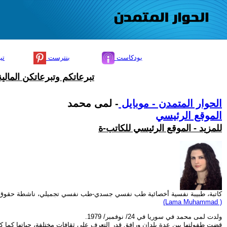
بودكاست
بنترست
تي
تبرعاتكم وتبرعاتكن المال
الحوار المتمدن - موبايل
- لمى محمد
الموقع الرئيسي
للمزيد - الموقع الرئيسي للكاتب-ة
كاتبة، طبيبة نفسية أخصائية طب نفسي جسدي-طب نفسي تجميلي، ناشطة حقوق
(Lama Muhammad )
ولدت لمى محمد في سوريا في 24/ نوفمبر/ 1979.
قضت طفولتها بين عدة بلدان ورافق قدر التعرف على ثقافات مختلفة، حياتها كما كتاب