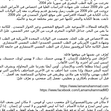
تخرجت من كلية الطب البشري في سوريا عام 2004.
في عام 2009 حصلت على شهادة الدراسات العليا في اختصاص في الأمراض الجلدية والزهرية من جامعة دمشق.
تزوجت في عام 2009 من طبيب زميل وصديق قديم وسافرت معه إلى الولايات المتحدة الأمريكية.
بدأت الكتابة في الفضاء الافتراضي على موقع الحوار المتمدن في عام 2009.
تابعت بعدها الكتابة والنشر لكتبها عبر دور نشر مختلفة عربية و عالميّة.
بالإضافة للمقالات الأسبوعية على الموقع الشخصي وعبر الحوار المتمدن.. للكاتبة
ما بقي من البحر، جدائل الثالوث المحرم، قريب من الأرض، حجر الشمس، عليّ السو
محمد-.
بعد الاختصاص في طب الجلد، تخصصت في الولايات المتحدة الأمريكية في الطب ال
وشهادة البورد الأمريكي في الطب النفسي الجسدي/ الطب النفسي الاستشاري.
تعمل الكاتبة حالياً كبروفسور مشارك في الطب النفسي الاستشاري في جامعة كاليف
تُعرّف عن نفسها في موقعها قائلة:
"أعرّفك عني وأخاطبك كإنسان.. لا يهمني جنسك، دينك، لا يهمني لونك، جنسيتك، 
اسمي لمى لم أختره، ولا أحب الألقاب..
أؤمن إيمانا مطلقا بالحب وبالإنسان.. أؤمن أيضًا بقدرتنا على المحاولة، وبشرف الم
أشبه البشر جميعًا، وإذا بحثت عما أختلف به عن الآخرين فسأختلف بأحلامي التي تهي
الطب مهنتي، والكتابة هي ملاذي، وطريقي في محاولاتي للمساهمة بغد أفضل...".
قبل أن تصطدم بأفكاري، و بعقليتي، تفضل إلى صفحتي، و تعرّف عليّ:
https://www.facebook.com/LamamuhammadMD
تذكرة:
لا مكان في بيتي(الفيسبوكي) لأي متعصب ديني، أو قومي.. لا مكان لمن يصنف الناس م
بيتي ليس لمدح و عبادة الأصنام ، كما أنه ليس للتخوين و لا لسب أي إنسان.. إذا 
وإن كنت لا تتخيل امرأة تترفع عمّا يقوله الجميع، إلى ما يقوله العقل و القلب، فلا ت