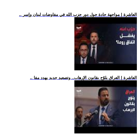
.. العاشرة | مواجهة حادة حول دور حزب الله في مفاوضات لبنان وإسر
.. العاشرة | العراق يلوّح بقانون الإرهاب.. وتصعيد جديد يهدد مفا