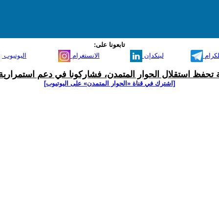
تابعونا على:
لكرام
لينكدإن
الانستغرام
اليوتيوب
ية تحفظ استقلال الحوار المتمدن، فشاركونا في دعم استمرارية 
[اشترك في قناة ‫«الحوار المتمدن» على اليوتيوب]