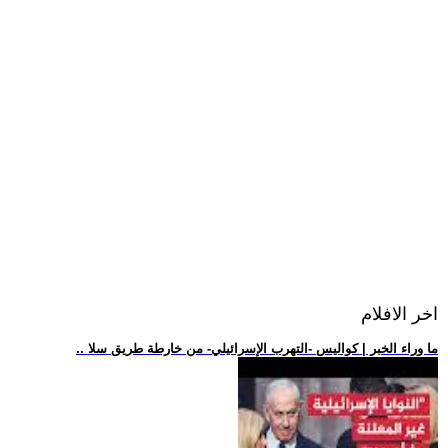
اخر الافلام
.. ما وراء الخبر | كواليس -التهرب الإسرائيلي- من خارطة طريق سلا