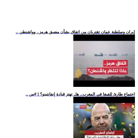
.. إيران وسلطنة عمان تقتربان من اتفاق بشأن مضيق هرمز.. وواشنطن
.. اجتماع طارئ للفيفا في المغرب.. هل تهتز قيادة إنفانتينو؟ | #س