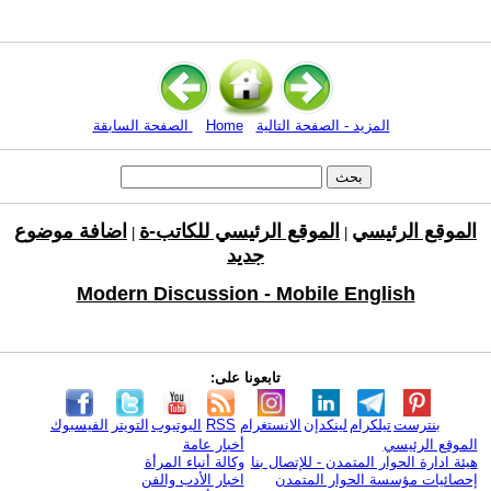
المزيد - الصفحة التالية
Home
الصفحة السابقة
الموقع الرئيسي
الموقع الرئيسي للكاتب-ة
اضافة موضوع
|
|
جديد
Modern Discussion - Mobile English
تابعونا على:
بنترست
تيلكرام
لينكدإن
الانستغرام
RSS
اليوتيوب
التويتر
الفيسبوك
الموقع الرئيسي
أخبار عامة
هيئة ادارة الحوار المتمدن - للإتصال بنا
وكالة أنباء المرأة
إحصائيات مؤسسة الحوار المتمدن
اخبار الأدب والفن