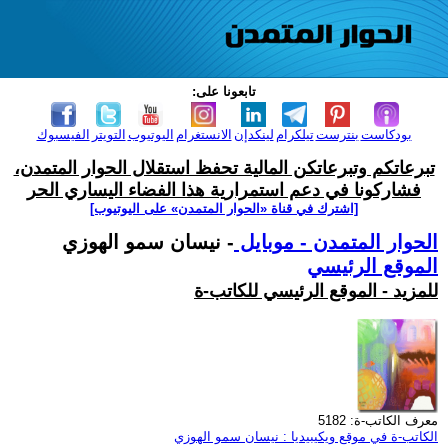
تابعونا على:
بودكاست
بنترست
تيلكرام
لينكدإن
الانستغرام
اليوتيوب
التويتر
الفيسبوك
تبرعاتكم وتبرعاتكن المالية تحفظ استقلال الحوار المتمدن،
فشاركونا في دعم استمرارية هذا الفضاء اليساري الحر
[اشترك في قناة ‫«الحوار المتمدن» على اليوتيوب]
الحوار المتمدن - موبايل
- نيسان سمو الهوزي
الموقع الرئيسي
للمزيد - الموقع الرئيسي للكاتب-ة
معرف الكاتب-ة: 5182
الكاتب-ة في موقع ويكيبيديا : نيسان سمو الهوزي