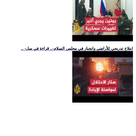
.. -ابتلاع تدريجي للأراضي وانحياز في مجلس السلام-.. قراءة في سل