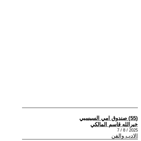
(55) صندوق امي السيسبي
خيرالله قاسم المالكي
2025 / 8 / 7
الادب والفن