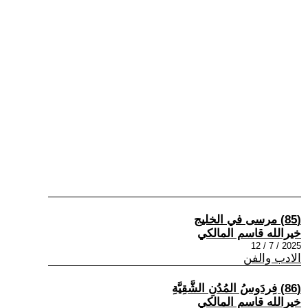
(85) مرسى في الخليج
خيرالله قاسم المالكي
2025 / 7 / 12
الادب والفن
(86) فِردَوسُ المُدُنِ الشَّقِيَّةِ
خيرالله قاسم المالكي