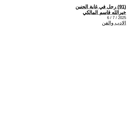
(91) رجل في غاية الحنين
خيرالله قاسم المالكي
2025 / 7 / 6
الادب والفن