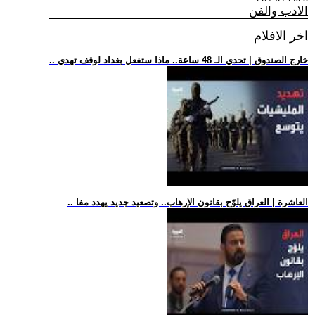
الادب والفن
اخر الافلام
.. خارج الصندوق | تحدي الـ 48 ساعة.. ماذا ستفعل بغداد لوقف تهدي
.. العاشرة | العراق يلوّح بقانون الإرهاب.. وتصعيد جديد يهدد مفا