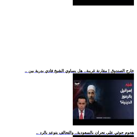
.. خارج الصندوق | مقارنة غريبة.. هل يساوي الشيخ فادي بدرية بين
.. هجوم حوثي على نجران بالسعودية.. والتحالف يتوعد بالرد