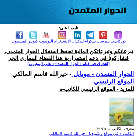
تابعونا على:
بودكاست
بنترست
تيلكرام
لينكدإن
الانستغرام
اليوتيوب
التويتر
الفيسبوك
تبرعاتكم وتبرعاتكن المالية تحفظ استقلال الحوار المتمدن،
فشاركونا في دعم استمرارية هذا الفضاء اليساري الحر
[اشترك في قناة ‫«الحوار المتمدن» على اليوتيوب]
الحوار المتمدن - موبايل
- خيرالله قاسم المالكي
الموقع الرئيسي
للمزيد - الموقع الرئيسي للكاتب-ة
معرف الكاتب-ة: 6075
الكاتب-ة في موقع ويكيبيديا : خيرالله قاسم المالكي