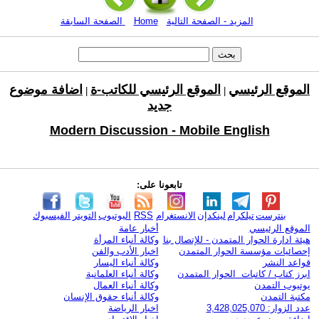
المزيد - الصفحة التالية
Home
الصفحة السابقة
الموقع الرئيسي
الموقع الرئيسي للكاتب-ة
اضافة موضوع
|
|
جديد
Modern Discussion - Mobile English
تابعونا على:
بنترست
تيلكرام
لينكدإن
الانستغرام
RSS
اليوتيوب
التويتر
الفيسبوك
الموقع الرئيسي
أخبار عامة
هيئة ادارة الحوار المتمدن - للإتصال بنا
وكالة أنباء المرأة
إحصائيات مؤسسة الحوار المتمدن
اخبار الأدب والفن
قواعد النشر
وكالة أنباء اليسار
ابرز كتاب / كاتبات الحوار المتمدن
وكالة أنباء العلمانية
يوتيوب التمدن
وكالة أنباء العمال
مكتبة التمدن
وكالة أنباء حقوق الإنسان
عدد الزوار: 3,428,025,070
اخبار الرياضة