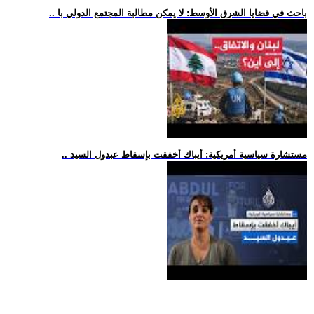
.. باحث في قضايا الشرق الأوسط: لا يمكن مطالبة المجتمع الدولي با
.. مستشارة سياسية أمريكية: أيباك أخفقت بإسقاط عبدول السيد