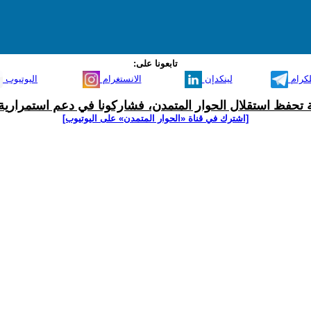
تابعونا على:
لكرام
لينكدإن
الانستغرام
اليوتيوب
ية تحفظ استقلال الحوار المتمدن، فشاركونا في دعم استمرارية 
[اشترك في قناة ‫«الحوار المتمدن» على اليوتيوب]