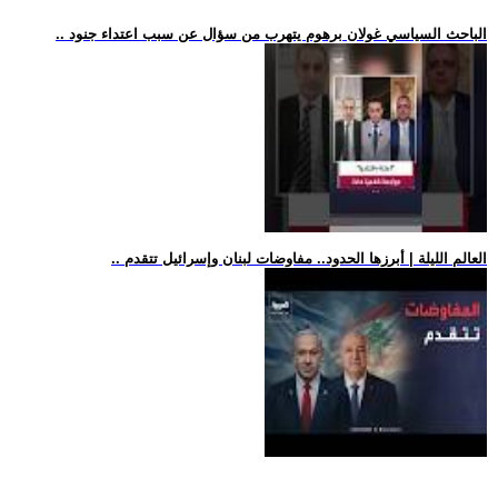
.. الباحث السياسي غولان برهوم يتهرب من سؤال عن سبب اعتداء جنود
.. العالم الليلة | أبرزها الحدود.. مفاوضات لبنان وإسرائيل تتقدم