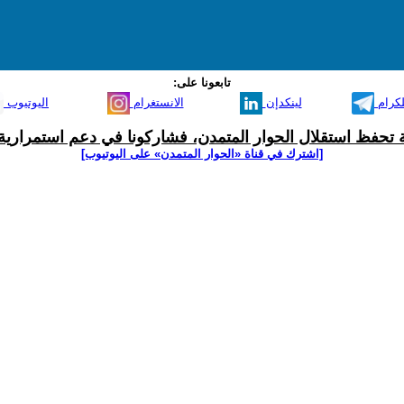
تابعونا على:
لكرام
لينكدإن
الانستغرام
اليوتيوب
ية تحفظ استقلال الحوار المتمدن، فشاركونا في دعم استمرارية 
[اشترك في قناة ‫«الحوار المتمدن» على اليوتيوب]