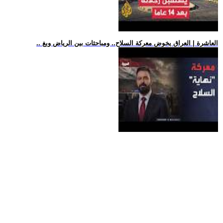
.. العاشرة | العراق يخوض معركة السلاح.. ومباحثات بين الرياض وبغ