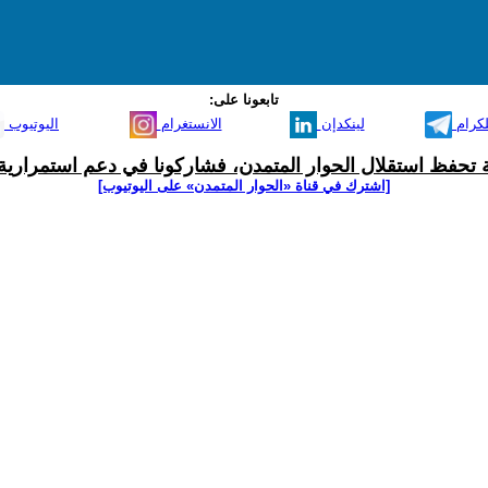
تابعونا على:
لكرام
لينكدإن
الانستغرام
اليوتيوب
ية تحفظ استقلال الحوار المتمدن، فشاركونا في دعم استمرارية 
[اشترك في قناة ‫«الحوار المتمدن» على اليوتيوب]