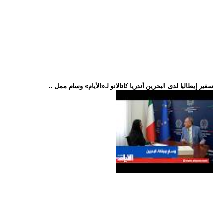
.. سفير إيطاليا لدى البحرين أندريا كاتالانو لـ«الأيام» وسام ممل