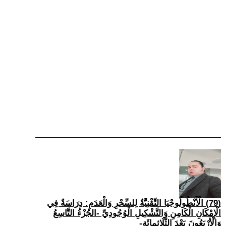
(79) الْأَنْطُولُوجْيَا التِّقْنِيَّةُ لِلسِّحْرِ وَالْعَدَمِ: دِرَاسَةٌ فِي
الْإِمْكَانِ الْكَامِنِ وَالتَّشْكِيلِ الْوُجُودِيِّ -الجُزْءُ التَّاسِعُ
وَالْأَرْبَعُونَ بَعْدَ الثَّلَاثِمِائَةِ-