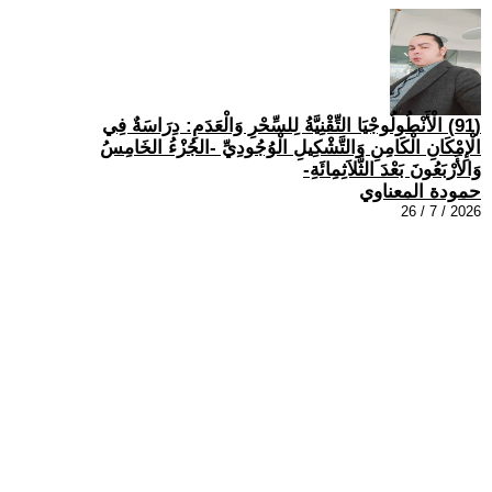
(91) الْأَنْطُولُوجْيَا التِّقْنِيَّةُ لِلسِّحْرِ وَالْعَدَمِ: دِرَاسَةٌ فِي
الْإِمْكَانِ الْكَامِنِ وَالتَّشْكِيلِ الْوُجُودِيِّ -الجُزْءُ الخَامِسُ
وَالأَرْبَعُونَ بَعْدَ الثَّلاَثِمِائَةِ-
حمودة المعناوي
2026 / 7 / 26