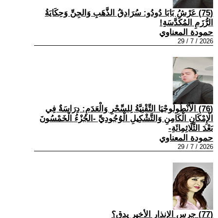
(75) عَرْشُ بَابَا دُودُو: سُرَادِقُ الذَّهَبِ وَالجِنِّ وَحِكَايَةُ
الرُّزَمِ المُكَدَّسَةِ!
حمودة المعناوي
2026 / 7 / 29
(76) الْأَنْطُولُوجْيَا التِّقْنِيَّةُ لِلسِّحْرِ وَالْعَدَمِ: دِرَاسَةٌ فِي
الْإِمْكَانِ الْكَامِنِ وَالتَّشْكِيلِ الْوُجُودِيِّ -الجُزْءُ الْخَمْسُونَ
بَعْدَ الثَّلَاثِمِائَةِ-
حمودة المعناوي
2026 / 7 / 29
(77) جرس الإنذار الأخير يدق؟