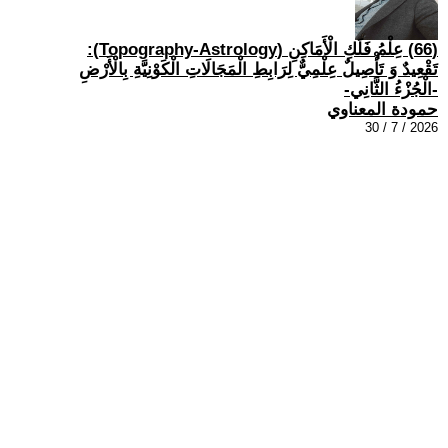
(66) عِلْمُ فَلَكِ الْأَمَاكِنِ (Topography-Astrology):
تَقْعِيدٌ وَ تَأْصِيلٌ عِلْمِيٌّ لِرَابِطِ الْمَجَالَاتِ الْكَوْنِيَّةِ بِالْأَرْضِ
-الْجُزْءُ الثَّانِي-
حمودة المعناوي
2026 / 7 / 30