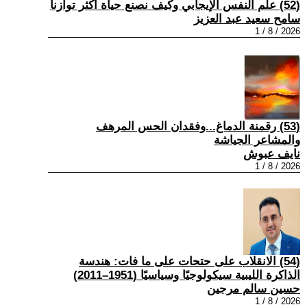
(52) علم النفس الإيجابي وكيف نصنع حياة أكثر توازنا
سامح سعيد عبد العزيز
2026 / 8 / 1
(53) رقمنة الدماغ...وفقدان الحس المرهف
والمشاعر الجياشة
نايف عبوش
2026 / 8 / 1
(54) الانقلاب على حتحات على ما فات: هندسة
الذاكرة الليبية سيكولوجيًا وسياسيًا (1951–2011)
حسين سالم مرجين
2026 / 8 / 1