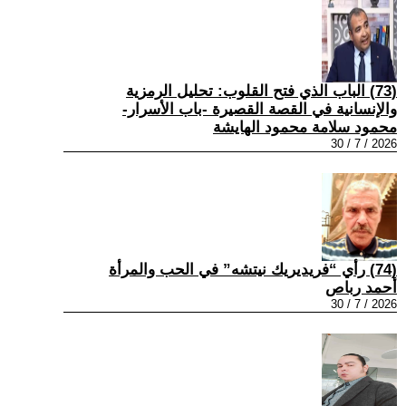
(73) الباب الذي فتح القلوب: تحليل الرمزية
والإنسانية في القصة القصيرة -باب الأسرار-
محمود سلامة محمود الهايشة
2026 / 7 / 30
(74) رأي “فريديريك نيتشه” في الحب والمرأة
أحمد رباص
2026 / 7 / 30