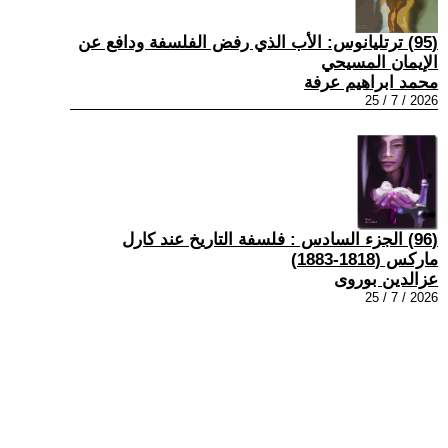
(95) ترتليانوس: الأب الذي رفض الفلسفة ودافع عن
الإيمان المسيحي
محمد ابراهيم عرفة
2026 / 7 / 25
(96) الجزء السادس : فلسفة التاريخ عند كارل
ماركس (1818-1883)
عزالدين بوروى
2026 / 7 / 25