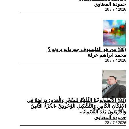
حمودة المعناوي
2026 / 7 / 28
(80) من هو الفليسوف جوردانو برونو ؟
محمد ابراهيم عرفة
2026 / 7 / 28
(81) الْأَنْطُولُوجْيَا التِّقْنِيَّةُ لِلسِّحْرِ وَالْعَدَمِ: دِرَاسَةٌ فِي
الْإِمْكَانِ الْكَامِنِ وَالتَّشْكِيلِ الْوُجُودِيِّ -الجُزْءُ الثَّامِنُ
وَالأَرْبَعُونَ بَعْدَ الثَّلَاثِمِائَةِ-
حمودة المعناوي
2026 / 7 / 28