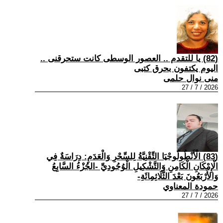
(82) يا للتقدم .. العصور الوسطى كانت ستحرقنى ..
اليوم يكتفون بحرق كتبى
منى نوال حلمى
2026 / 7 / 27
(83) الْأَنْطُولُوجْيَا التِّقْنِيَّةُ لِلسِّحْرِ وَالْعَدَمِ: دِرَاسَةٌ فِي
الْإِمْكَانِ الْكَامِنِ وَالتَّشْكِيلِ الْوُجُودِيِّ -الجُزْءُ السَّابِعُ
وَالأَرْبَعُونَ بَعْدَ الثَّلَاثِمِائَةِ-
حمودة المعناوي
2026 / 7 / 27