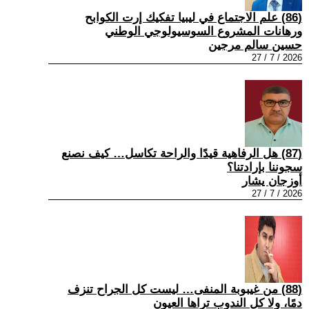
(86) علم الاجتماع في ليبيا تفكيك إرت الكوابح
ورهانات المشروع السوسيولوجي الوطني
حسين سالم مرجين
2026 / 7 / 27
(87) هل الرفاهية قيدًا والراحة تكاسل… كيف نصنع
سجوننا بإرادتنا؟
أوزجان يشار
2026 / 7 / 27
(88) من غيبوبة المنفى… ليست كل الجراح تنزف
دمًا، ولا كل الندوب تراها العيون