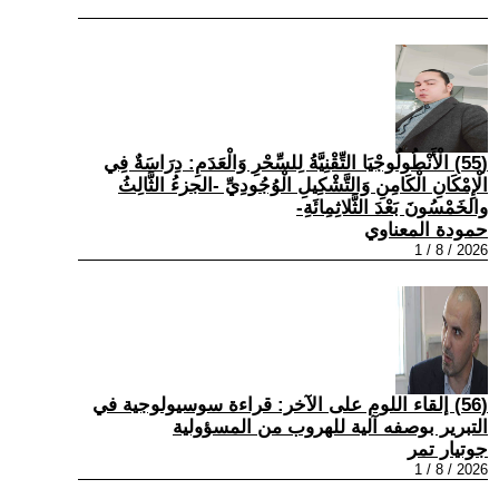
(55) الْأَنْطُولُوجْيَا التِّقْنِيَّةُ لِلسِّحْرِ وَالْعَدَمِ: دِرَاسَةٌ فِي
الْإِمْكَانِ الْكَامِنِ وَالتَّشْكِيلِ الْوُجُودِيِّ -الجزءُ الثَّالِثُ
والخَمْسُونَ بَعْدَ الثَّلاثِمِائَةِ-
حمودة المعناوي
2026 / 8 / 1
(56) إلقاء اللوم على الآخر: قراءة سوسيولوجية في
التبرير بوصفه آلية للهروب من المسؤولية
جوتيار تمر
2026 / 8 / 1