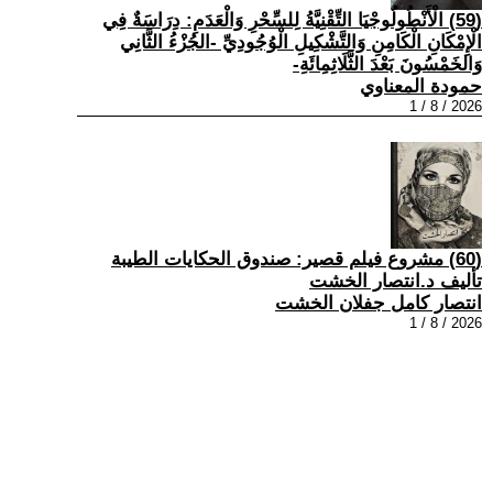
(59) الْأَنْطُولُوجْيَا التِّقْنِيَّةُ لِلسِّحْرِ وَالْعَدَمِ: دِرَاسَةٌ فِي
الْإِمْكَانِ الْكَامِنِ وَالتَّشْكِيلِ الْوُجُودِيِّ -الجُزْءُ الثَّانِي
وَالخَمْسُونَ بَعْدَ الثَّلَاثِمِائَةِ-
حمودة المعناوي
2026 / 8 / 1
(60) مشروع فيلم قصير: صندوق الحكايات الطيبة
تأليف د.انتصار الخشت
انتصار كامل جفلان الخشت
2026 / 8 / 1