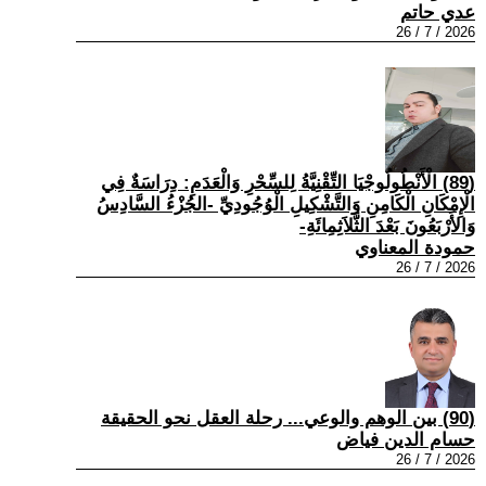
عدي حاتم
2026 / 7 / 26
(89) الْأَنْطُولُوجْيَا التِّقْنِيَّةُ لِلسِّحْرِ وَالْعَدَمِ: دِرَاسَةٌ فِي
الْإِمْكَانِ الْكَامِنِ وَالتَّشْكِيلِ الْوُجُودِيِّ -الجُزْءُ السَّادِسُ
وَالأَرْبَعُونَ بَعْدَ الثَّلاَثِمِائَةِ-
حمودة المعناوي
2026 / 7 / 26
(90) بين الوهم والوعي... رحلة العقل نحو الحقيقة
حسام الدين فياض
2026 / 7 / 26