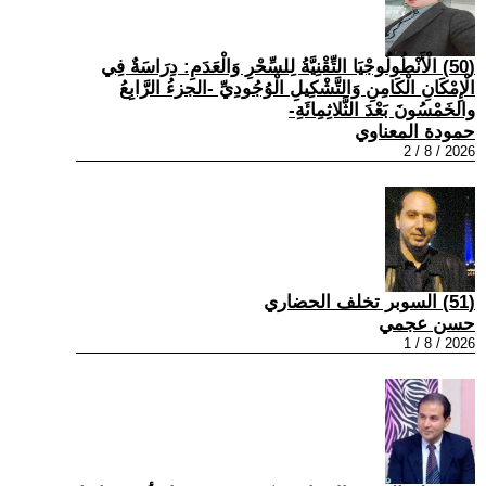
(50) الْأَنْطُولُوجْيَا التِّقْنِيَّةُ لِلسِّحْرِ وَالْعَدَمِ: دِرَاسَةٌ فِي
الْإِمْكَانِ الْكَامِنِ وَالتَّشْكِيلِ الْوُجُودِيِّ -الجزءُ الرَّابِعُ
والخَمْسُونَ بَعْدَ الثَّلاثِمِائَةِ-
حمودة المعناوي
2026 / 8 / 2
(51) السوبر تخلف الحضاري
حسن عجمي
2026 / 8 / 1