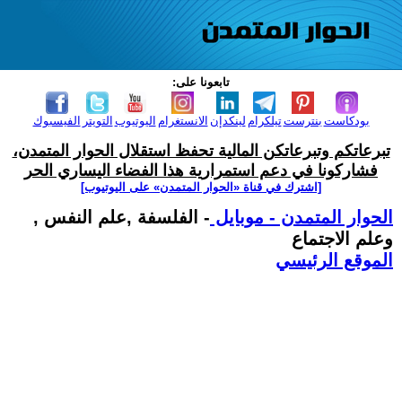
تابعونا على:
بودكاست
بنترست
تيلكرام
لينكدإن
الانستغرام
اليوتيوب
التويتر
الفيسبوك
تبرعاتكم وتبرعاتكن المالية تحفظ استقلال الحوار المتمدن،
فشاركونا في دعم استمرارية هذا الفضاء اليساري الحر
[اشترك في قناة ‫«الحوار المتمدن» على اليوتيوب]
الحوار المتمدن - موبايل
- الفلسفة ,علم النفس ,
وعلم الاجتماع
الموقع الرئيسي