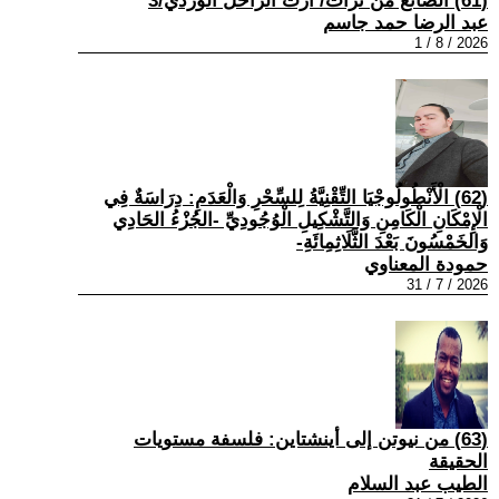
(61) الضائع من تراث/ ارث الراحل الوردي/3
عبد الرضا حمد جاسم
2026 / 8 / 1
(62) الْأَنْطُولُوجْيَا التِّقْنِيَّةُ لِلسِّحْرِ وَالْعَدَمِ: دِرَاسَةٌ فِي
الْإِمْكَانِ الْكَامِنِ وَالتَّشْكِيلِ الْوُجُودِيِّ -الجُزْءُ الحَادِي
وَالخَمْسُونَ بَعْدَ الثَّلَاثِمِائَةِ-
حمودة المعناوي
2026 / 7 / 31
(63) من نيوتن إلى أينشتاين: فلسفة مستويات
الحقيقة
الطيب عبد السلام