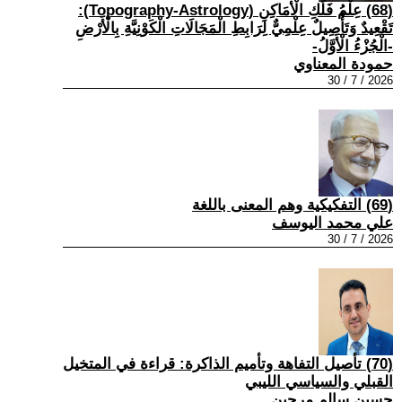
(68) عِلْمُ فَلَكِ الْأَمَاكِنِ (Topography-Astrology):
تَقْعِيدٌ وَتَأْصِيلٌ عِلْمِيٌّ لِرَابِطِ الْمَجَالَاتِ الْكَوْنِيَّةِ بِالْأَرْضِ
-الْجُزْءُ الْأَوَّلُ-
حمودة المعناوي
2026 / 7 / 30
(69) التفكيكية وهم المعنى باللغة
علي محمد اليوسف
2026 / 7 / 30
(70) تأصيل التفاهة وتأميم الذاكرة: قراءة في المتخيل
القبلي والسياسي الليبي
حسين سالم مرجين