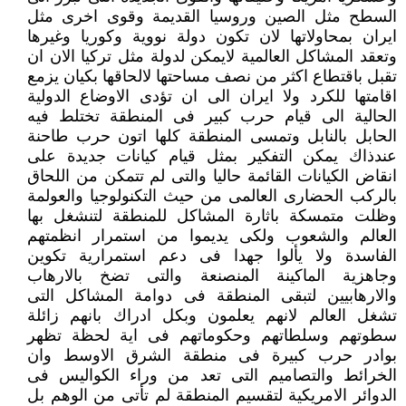
السطح مثل الصين وروسيا القديمة وقوى اخرى مثل
ايران بمحاولاتها لان تكون دولة نووية وكوريا وغيرها
وتعقد المشاكل العالمية لايمكن لدولة مثل تركيا الان ان
تقبل باقتطاع اكثر من نصف مساحتها لالحاقها بكيان يزمع
اقامتها للكرد ولا ايران الى ان تؤدى الاوضاع الدولية
الحالية الى قيام حرب كبير فى المنطقة تختلط فيه
الحابل بالنابل وتمسى المنطقة كلها اتون حرب طاحنة
عندذاك يمكن التفكير بمثل قيام كيانات جديدة على
انقاض الكيانات القائمة حاليا والتى لم تتمكن من اللحاق
بالركب الحضارى العالمى من حيث التكنولوجيا والعولمة
وظلت متمسكة باثارة المشاكل للمنطقة لتنشغل بها
العالم والشعوب ولكى يديموا من استمرار انظمتهم
الفاسدة ولا يألوا جهدا فى دعم استمرارية تكوين
وجاهزية الماكينة المنصنعة والتى تضخ بالارهاب
والارهابيين لتبقى المنطقة فى دوامة المشاكل التى
تشغل العالم لانهم يعلمون وبكل ادراك بانهم زائلة
سطوتهم وسلطاتهم وحكوماتهم فى اية لحظة تظهر
بوادر حرب كبيرة فى منطقة الشرق الاوسط وان
الخرائط والتصاميم التى تعد من وراء الكواليس فى
الدوائر الامريكية لتقسيم المنطقة لم تأتى من الوهم بل