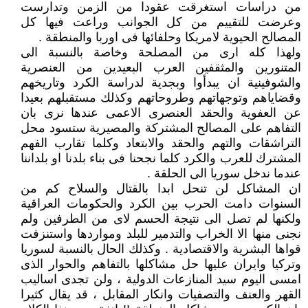
من دراسات استغرقت عقودا من الزمن وتدارست
وعرضت للتقييم من كل الجوانب وراعت فيها كل
المصالح الحيوية لامريكا وحلفائها فى اوربا والمنطقة .
ولهذا كله ارى من المصلحة وخاصة بالنسبة الى
المتنورين والمثقفين العرب البعيدين من العنصرية
والشوفينية ان يبدأوا وبجدية لدراسة الكرد وتاريخهم
وقضاياهم وتوجهاتهم وطروحاتهم وكذلك مستقبلهم بعيدا
عن العفوية والحقد العنصرى الاعمى عندها نرى بان
التفاهم على المصالح المشتركة والمصيرية ستسود محل
التراشقات والتهم والحقد والابتعاد وكلما تقارب الفهم
المشترك للعرب والكرد كلما نجحنا فى بناء بلدنا او بلداننا
عندما ندخل سوريا الى الحلقة .
ان المشاكل لن تنحل ابدا بالقتال والسلاح كم من
السنوات دامت الحرب بين الكرد والحكومات العراقية
ولكنها لم تصل الى نتيجة الحسم لاى من الطرفين ولم
نجنى منها الا الخراب والتدمير للبلد ومواردها واستنزفت
قواها البشرية والاقتصادية . وكذلك الحال بالنسبة لسوريا
وتركيا وايران عليها حل مشاكلها بالتفاهم والحوار الذى
امسى اليوم سيد المنازعات الدولية ، ولن تجدى اساليب
القهر والعنف والتصفيات وانكار المقابل ، قد يقال كثيرا