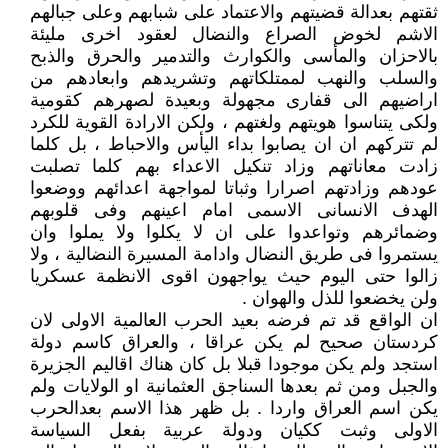
ثقتهم بعدالة قضيتهم والاعتماد على شبابهم وعلى جبالهم
الاشم لخوض الصراع والنضال لعقود اخرى مليئة
بالاحزان والمأسى والكوارث والتدمير والحرق والذبح
والسلب والنهب لممتلكاتهم وتشريدهم وابعادهم من
اراضيهم الى قفارى مجهولة وبعيدة لصهرهم كقومية
ولكى يتناسوا هويتهم ولغتهم ، ولكن الارادة القوية للكرد
لم تتركهم ان ان يصابوا بداء اليأس والاحباط ، بل كلما
زادت معاناتهم وزاد تنكيل الاعداء بهم كلما تصلبت
عودهم وزادتهم اصرارا وثباتا لمواجهة اعدائهم ووضعوا
الهدف الانسانى الاسمى امام اعينهم وفى قلوبهم
وضمائرهم وتواعدوا على ان لا يكلوا ولا يملوا وان
يستمروا فى طريق النضال وادامة المسيرة النضالية ، ولا
زالوا حتى اليوم حيث يواجهون اقوى الانظمة عسكريا
ولن يخضعوا للذل والهوان .
ان الواقع قد تم فرضه بعيد الحرب العالمية الاولى لان
كردستان صحيح لم يكن عراقا ، والعراق كاسم دولة
استجد ولم يكن موجودا قبلا بل كان هناك اقاليم الجزيرة
والجبل ومن ثم بعدها السناجق العثمانية او الولايات ولم
يكن اسم العراق واردا . بل ظهر هذا الاسم بعدالحرب
الاولى وثبت ككيان ودولة عربية بفعل السياسة