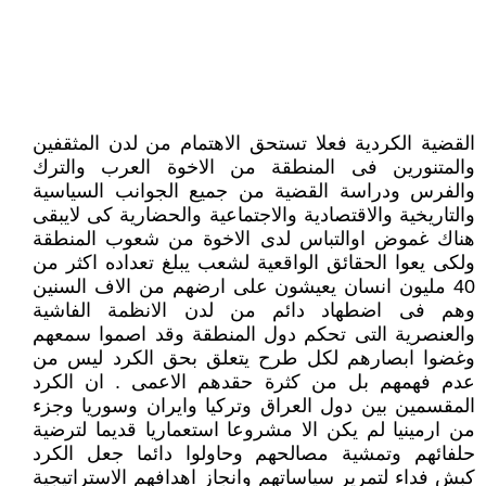
القضية الكردية فعلا تستحق الاهتمام من لدن المثقفين
والمتنورين فى المنطقة من الاخوة العرب والترك
والفرس ودراسة القضية من جميع الجوانب السياسية
والتاريخية والاقتصادية والاجتماعية والحضارية كى لايبقى
هناك غموض اوالتباس لدى الاخوة من شعوب المنطقة
ولكى يعوا الحقائق الواقعية لشعب يبلغ تعداده اكثر من
40 مليون انسان يعيشون على ارضهم من الاف السنين
وهم فى اضطهاد دائم من لدن الانظمة الفاشية
والعنصرية التى تحكم دول المنطقة وقد اصموا سمعهم
وغضوا ابصارهم لكل طرح يتعلق بحق الكرد ليس من
عدم فهمهم بل من كثرة حقدهم الاعمى . ان الكرد
المقسمين بين دول العراق وتركيا وايران وسوريا وجزء
من ارمينيا لم يكن الا مشروعا استعماريا قديما لترضية
حلفائهم وتمشية مصالحهم وحاولوا دائما جعل الكرد
كبش فداء لتمرير سياساتهم وانجاز اهدافهم الاستراتيجية