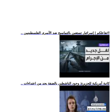
.. تفاعلكم | إسرائيل تستعين بالتماسيح ضد الأسرى الفلسطينيين!!
.. كاتبة أمريكية للجزيرة: وجود الناشطين بالضفة يحد من اعتداءات