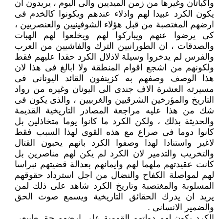
واكباتان وغيرها من زمن الميديين والى اليوم ، يريدون ان
يكون الكرد عبيدا لهم واذلاء عندهم ويكونوا كالخدم فى
ارضهم المغتصبة من قبل هؤلاء الشوفينيين والعنصريين ،
كى يرضوا عنهم ويباركوا لهم ويخلعوا لهم الهبات
والصدقات ، ان الطورانيين الترك والفاشيين من العرب
والفرس لم يدخروا وسيلة لاذلال الكرد حقدا عليهم فقط
ولكونهم من اشجع اقوام المنطقة ولا ابالغ فى هذا لان
هذا الوصف وصفهم به كزينفون القائد اليونانى فى
مسيرته العشرة الاف جندى الى اليونان وغيره من رواد
التاريخ والمؤرخين الشرقيين والغربيين ، والذى يكون فى
شك من هذا عليه مراجعة المصادر التاريخية القديمة
والحديثة بذلك ، ولكن الكرد ما كانوا يوما متخاذلين بل
كانوا دوما فى صراع مع هذه القوى لهذا السبب فقط
لاغير واستنادا لهذا وصفوا الكرد بانهم يحبون القتال
والتخريب والتدمير لان الكرد لم يكن لهم مناصرين بل
كانت عقيدتهم ملهما لهم وايمانهم بعدالة قضيتهم نبراسا
لهم لمواصلة الكفاح والنضال من اجل استرداد حقوقهم
المسلوبة والمغتصبة وتاريخ الكرد شاهد على ذلك لمن
يريد ان يدرك الحقائق التاريخية ويسمع صوت الحق
والضمير الانسانى .
الكرد يكون لهم دولتهم القومية على ارضهم حق طبيعى