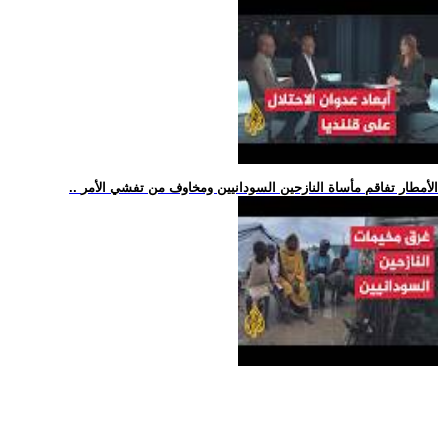
.. الأمطار تفاقم مأساة النازحين السودانيين ومخاوف من تفشي الأمر