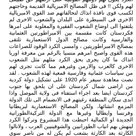
لهم ولكن !! فى ظل المصالح الامبريالية القديمة وحاجتهم
لكسب قوى نافذة انذاك لتحالفاتهم ضد القوى الامبريالية
الاخرى فى السيطرة على البلدان والشعوب الاخرى لم
يلتفتوا الى اوضاع الشعوب الفقيرة والمغلوبة على امرها
فكردستان كانت مقسمة بين الامبراطورتين العثمانية
والفارسية وكانت مصالح الدول الاستعمارية تلتقى
بمصالح الامبراطوريتين ، وامسى الكرد الوقود للصراعات
هذه القوى واصبح امرهم منسيا بالرغم من معرفة اوربا
انذاك ما كان يجرى بحق الكرد مثلهم مثل الشعوب
الاخرى كالعرب والارمن وغيرهم مما كانت تجرى لهم
من سياسات عثمانية وفارسية قمعية لهذه الشعوب . لقد
نصت معاهدة سيفر عام 1920 على تشكيل دولة كردية
من اراضى شمال كردستان على ان يلحق بها جنوب
كردستان ايضا بعد اجراء استفتاء فى ولاية الموصل واذا
ابدى سكان المنطقة رغبتهم فى الانضمام الى تلك الدولة
المزمع انشائها، ولكن المصالح الاستعمارية لبريطانيا
وفرنسا وايطاليا وغيرها مع الدولة التركيةالطورانية
الجديدة او الكمالية احبطت هذا المشروع وتركوا الكرد
لينهش بهم انياب الطورانيين والشوفينيين العرب ، ولانالوا
الكارثة بعد الكارثة بشعب لم يكن له من ناصر سوى