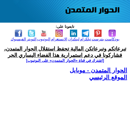
تابعونا على:
بودكاست
بنترست
تيلكرام
لينكدإن
الانستغرام
اليوتيوب
التويتر
الفيسبوك
تبرعاتكم وتبرعاتكن المالية تحفظ استقلال الحوار المتمدن،
فشاركونا في دعم استمرارية هذا الفضاء اليساري الحر
[اشترك في قناة ‫«الحوار المتمدن» على اليوتيوب]
الحوار المتمدن - موبايل
الموقع الرئيسي