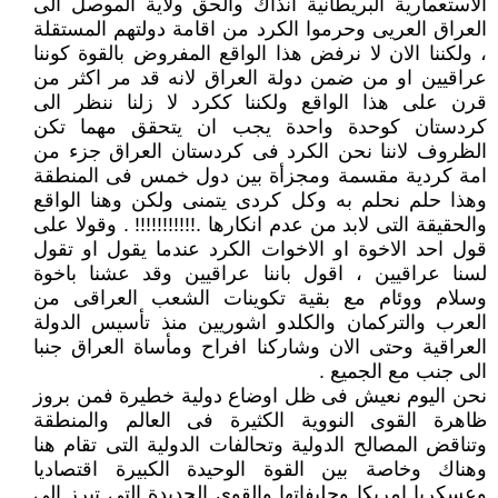
الاستعمارية البريطانية انذاك والحق ولاية الموصل الى
العراق العريى وحرموا الكرد من اقامة دولتهم المستقلة
، ولكننا الان لا نرفض هذا الواقع المفروض بالقوة كوننا
عراقيين او من ضمن دولة العراق لانه قد مر اكثر من
قرن على هذا الواقع ولكننا ككرد لا زلنا ننظر الى
كردستان كوحدة واحدة يجب ان يتحقق مهما تكن
الظروف لاننا نحن الكرد فى كردستان العراق جزء من
امة كردية مقسمة ومجزأة بين دول خمس فى المنطقة
وهذا حلم نحلم به وكل كردى يتمنى ولكن وهنا الواقع
والحقيقة التى لابد من عدم انكارها .!!!!!!!!!!! . وقولا على
قول احد الاخوة او الاخوات الكرد عندما يقول او تقول
لسنا عراقيين ، اقول باننا عراقيين وقد عشنا باخوة
وسلام ووئام مع بقية تكوينات الشعب العراقى من
العرب والتركمان والكلدو اشوريين منذ تأسيس الدولة
العراقية وحتى الان وشاركنا افراح ومأساة العراق جنبا
الى جنب مع الجميع .
نحن اليوم نعيش فى ظل اوضاع دولية خطيرة فمن بروز
ظاهرة القوى النووية الكثيرة فى العالم والمنطقة
وتناقض المصالح الدولية وتحالفات الدولية التى تقام هنا
وهناك وخاصة بين القوة الوحيدة الكبيرة اقتصاديا
وعسكريا امريكا وحليفاتها والقوى الجديدة التى تبرز الى