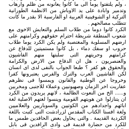
، ولم يلتفتوا يوما الى ما كانوا يعانونه من ظلم وارهاب
وتدمير وابادة على يد الاوباش من الانظمة الطورانية
التركية او الشوفينية العربية او الفارسية الا بقدر ما كانت
تتطلب مصالحهم .
الكرد كانوا دوما من طلاب السلم والتعايش الاخوى مع
شعوب المنطقة شريطة احترام حقوقهم وكرامتهم على
ارضهم المسلوبة والمغتصبة ولم يكن الكرد يوما طلاب
حروب او سفك دماء ، بل كانوا مستميتين للدفاع عن
كرامتهم وحريتهم التى سلبتها منهم الفاشيون
والعنصريون ، هل ان الدفاع من الارض والكرامة
والحقوق هو كفر ؟ طبعا الجواب بالنفى لدى اى انسان
لكن الفاشيين العرب والترك والفرس يعتبرونها كفرا
وخروجا عن الوطنية والقانون ويمسوا فى نظرهم
عفاريت اخر الزمان وصهيونيين وعملاء للاجنبى ومخربين
و...... الخ من النعوت الظالمة ، لانهم يريدون من الكرد
ان يتنازلوا عن هويتهم القومية وينسوا لغتهم الاصلية لغة
ابائهم واجدادهم من الكوتيين والسوباريين والعلاميين
ولغة افستا الكتاب المقدس لزرادشت التى كتبت باللغة
الكردية القديمة . والتى يحاول بعض الحاقدين طمس ما
للكرد من حضارة قديمة فى وادى الرافدين قى بابل