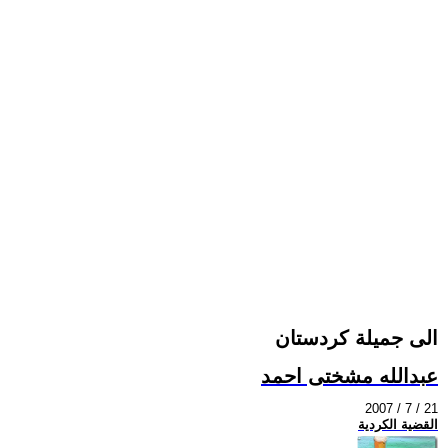
الى جميلة كردستان
عبدالله مشختى احمد
2007 / 7 / 21
القضية الكردية