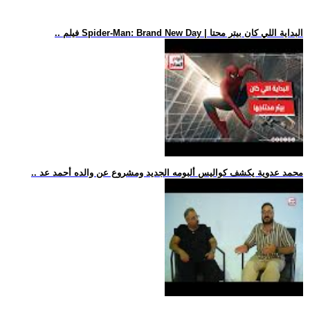
.. فيلم Spider-Man: Brand New Day | البداية اللي كان بيتر محتا
.. محمد عدوية يكشف كواليس ألبومه الجديد ومشروع عن والده أحمد عد