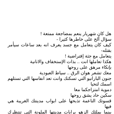
هل كان شهريار ينعم بمضاجعة ممتعة !
سؤال ألح على خاطرها كثيرا -
كيف كان يتعامل مع جسد يعرف انه بعد ساعات سيأمر
بقتله-
يتعامل مع جثة إفتراضية !
هكذا تعاملها انت .. بذات الإستخفاف والانانية
بإتكاء مرهق على روحها
معك تشعر هوان الرق .. سياط العبودية
جنون البارانيو التي تسكنك وانت تعد انفاسها التي تستلهم
اسمك لتحيا
دموية امتزاجكما معا
سكين حاد يشق روحها
قسوتك الناعمة تذبحها على ابواب مدينتك الغريبة هي
فيها
بينما يملئك الزهو برايات مدينتها الملونة التي تنتظرك