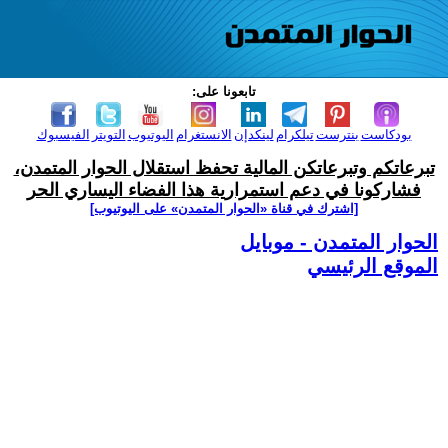
تابعونا على:
بودكاست
بنترست
تيلكرام
لينكدإن
الانستغرام
اليوتيوب
التويتر
الفيسبوك
تبرعاتكم وتبرعاتكن المالية تحفظ استقلال الحوار المتمدن،
فشاركونا في دعم استمرارية هذا الفضاء اليساري الحر
[اشترك في قناة ‫«الحوار المتمدن» على اليوتيوب]
الحوار المتمدن - موبايل
الموقع الرئيسي