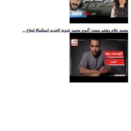
.. محمد علام وهيثم سعيد: ألبوم محمد عدوية الجديد استكمالا لنجاح