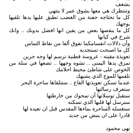
بشغف
وتنتظرك هي معها بشوق عمر لا ينتهي
كل ما تحتاجه حفنة من الغضب تطبق عليها يدها تلقيها
بوجهك
كل ما ينقصها بعض من يقين انها افضل بدونك .. وانك
شرخ في كيانها
وأن دلالات انقسامكما تفوق ألفا من نقاط التماس
كل ما اصبحت تستجديه
تعويذة مقيته - عروسة قطنية ترسم لها وجه حزين
تمزق يدها اليمنى .. تشوه وجهها .. تضعها في سلة من
الخوص على شاطئ محيط احلامك
تلقمها للموج الذي يشبهك
عندما تسكن تعويذتها القاع .. ستتلقاها ساحرة البحر
ستعرف رسالتها
ستقبل توسلاتها أن تمحوك من خارطتها
سترسل لها قلبها الذي تسكنه
ستغسله الساحرة بماءها المقدس قبل ان تعيده لها
قادرا على ان ينبض من جديد
نهى محمود