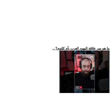
.. ما هو سر علاقة اليهود العرب بأم كلثوم؟