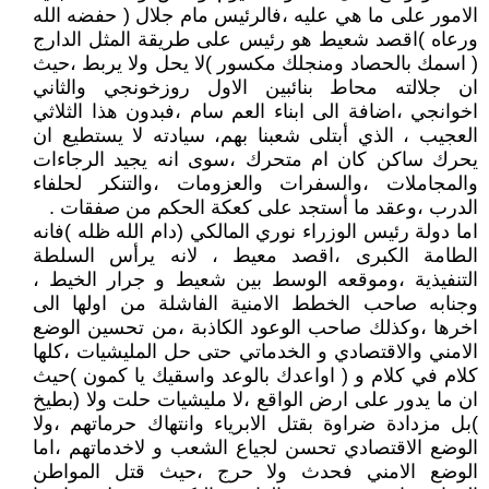
الامور على ما هي عليه ،فالرئيس مام جلال ( حفضه الله
ورعاه )اقصد شعيط هو رئيس على طريقة المثل الدارج
( اسمك بالحصاد ومنجلك مكسور )لا يحل ولا يربط ،حيث
ان جلالته محاط بنائبين الاول روزخونجي والثاني
اخوانجي ،اضافة الى ابناء العم سام ،فبدون هذا الثلاثي
العجيب ، الذي أبتلى شعبنا بهم، سيادته لا يستطيع ان
يحرك ساكن كان ام متحرك ،سوى انه يجيد الرجاءات
والمجاملات ،والسفرات والعزومات ،والتنكر لحلفاء
الدرب ،وعقد ما أستجد على كعكة الحكم من صفقات .
اما دولة رئيس الوزراء نوري المالكي (دام الله ظله )فانه
الطامة الكبرى ،اقصد معيط ، لانه يرأس السلطة
التنفيذية ،وموقعه الوسط بين شعيط و جرار الخيط ،
وجنابه صاحب الخطط الامنية الفاشلة من اولها الى
اخرها ،وكذلك صاحب الوعود الكاذبة ،من تحسين الوضع
الامني والاقتصادي و الخدماتي حتى حل المليشيات ،كلها
كلام في كلام و ( اواعدك بالوعد واسقيك يا كمون )حيث
ان ما يدور على ارض الواقع ،لا مليشيات حلت ولا (بطيخ
)بل مزدادة ضراوة بقتل الابرياء وانتهاك حرماتهم ،ولا
الوضع الاقتصادي تحسن لجياع الشعب و لاخدماتهم ،اما
الوضع الامني فحدث ولا حرج ،حيث قتل المواطن