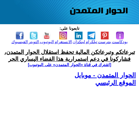
تابعونا على:
بودكاست
بنترست
تيلكرام
لينكدإن
الانستغرام
اليوتيوب
التويتر
الفيسبوك
تبرعاتكم وتبرعاتكن المالية تحفظ استقلال الحوار المتمدن،
فشاركونا في دعم استمرارية هذا الفضاء اليساري الحر
[اشترك في قناة ‫«الحوار المتمدن» على اليوتيوب]
الحوار المتمدن - موبايل
الموقع الرئيسي