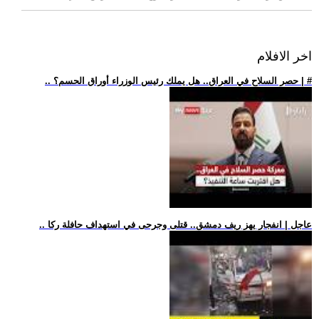
اخر الافلام
.. حصر السلاح في العراق.. هل يملك رئيس الوزراء أوراق الحسم؟ | #
.. عاجل | انفجار يهز ريف دمشق.. قتلى وجرحى في استهداف حافلة ركا