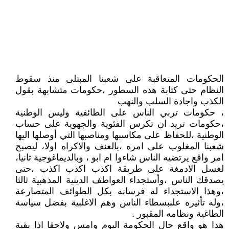
الحكومات المتعاقبة على شعبنا المبتلى منذ سقوط
النظام حتى كتابة هذه السطور ،حكومات متشابهة بقول
الكذب واجادة السلب والنهب
، حكومات تربي الناس على الطائفية وليس الوطنية
،حكومات تريد ان تكرس الفئوية والجهوية على حساب
الوطنية ،للحفاظ على مكاسبها ومناصبها التي أوصلها اليها
شعبنا المغلوب على امره ،بالعنف والاكراه اولا، ليصبح
امر واقع يرتضيه الناس شاءوا ام ابو ، وبالديماغوجية ثانيا،
لغسل الادمغة على طريقة اكذب اكذب اكذب ،حتى
يصدقك الناس ،وأستجداء العواطف الدينية المذهبية ثالثا
،وهذا الاستجداء له فرسانه بكل الطوائف المتصارعة
،وله تأثيره علىبسطاء الناس وهم الاغلبية بفضل سياسة
الطاغية ونظامه المقبور .
هذا هو واقع حال الحكومة اليوم وامس ولاحقا اذا بقية