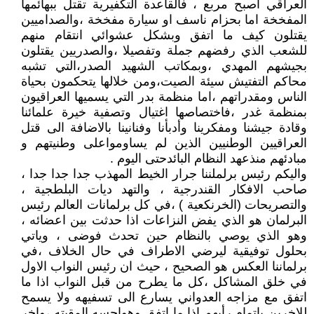
العراقي اصبح مربع ، فالقاعدة التكفيرية تقتل ببهائمها
المفخخة اما بحزام ناسف او سيارة مفخخة ،والصداميين
يقتلون كيف ما اتفق وبشكل عشوائي انتقام منهم
للشعب الذي رفضهم جملة وتفصيلا ،والصدريين يقتلون
بجيشهم المهدي ،وبمكاتب الشهيد الصدر،التي تشبه
محاكم التفتيش سيئة الصيت،ومن خلالها يتحكمون بحياة
الناس ومقدراتهم ،اما منظمة بدر التي يسميها العراقيون
بمنظمة غدر ،فاختصاصها اغتيال وتصفية خيرة علمائنا
وقادة جيشنا ومفكرينا وأدبأنا وفنانينا بالاضافة الى قتل
العراقيين الوطنيين الذين لم يساومواعلى وطنيتهم و
مبادئهم منذعهد النظام البائدحتى اليوم .
واليكم رئيس برلملننا جرار الخيط المهذب جدا جدا جدا ،
صاحب الافكار القندرجية ، والتهد ديات البلطجية ،
والتصريحات (الخرنكعية ) ،في كل برلمانات العالم رئيس
البرلمان هو الذي يفض النزاعات اذا حدثت بين اعضائه ،
وهو الذي يوصي بالنظام حين تحدث فوضى ، وياتي
بحلول توفيقية ليرضي الاطراف في حال الخلاف ،في
برلماننا العكس هو الصحيح ، حيث ان رئيس النواب الاول
في خلق المشاكل ،كل ما يطرح من قبل النواب اذا ما
اتفق مع مزاجه العدواني يسارع الى تسفيهه ولا يسمح
للاخرين باتمام رأيهم اذا ما اتفق وهواجسه المقيته ،واخر