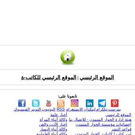
الموقع الرئيسي
الموقع الرئيسي للكاتب-ة
|
تابعونا على:
بنترست
تيلكرام
لينكدإن
الانستغرام
RSS
اليوتيوب
التويتر
الفيسبوك
الموقع الرئيسي
أخبار عامة
هيئة ادارة الحوار المتمدن - للإتصال بنا
وكالة أنباء المرأة
إحصائيات مؤسسة الحوار المتمدن
اخبار الأدب والفن
قواعد النشر
وكالة أنباء اليسار
ابرز كتاب / كاتبات الحوار المتمدن
وكالة أنباء العلمانية