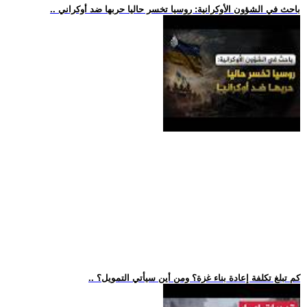
.. باحث في الشؤون الأوكرانية: روسيا تخسر حاليا حربها ضد أوكراني
.. كم تبلغ تكلفة إعادة بناء غزة؟ ومن أين سيأتي التمويل؟