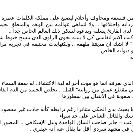
ل من فلسفة ومخاوف وأحلام ليصبغ على مملكة الكلمات عطره و
ته واختلافها .. ولا لتماهي عوالمه بين الوهم والمنطق بح
دى القارئ يسلبه ويدعوه لسكن ذلك العالم الخاص جدا ..
 كنت اكتم انفاسي كي لا ينتبه نحوي الراوي الذي ينسج خيوط ش
 لا اشك ان مدينتنا ملهمة .. ولكنهابدت مختلفه في تجربة مر
 ديوانه الخاص
ه
ذي نعرفه انما هو موت أخر له لذة الاكتشاف له سعة السماء .
في مقطع عميق من روايته" القتل .. يخلص الجسد من الدم الفاسد 
د صعوبة في الانتقال بين سطورها
عا بحيث بدى الحكي متناثرا رغم ترابطه كأنه حادث غير مقصود
اسك والقاتل الشاعر على حد سواء
ب – جابر صاحب الساق الواحدة وليل الإسكافي .. المصور الك
لي في مشهد سردي أقل ما يقال عنه انه عبقري .