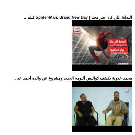
.. فيلم Spider-Man: Brand New Day | البداية اللي كان بيتر محتا
.. محمد عدوية يكشف كواليس ألبومه الجديد ومشروع عن والده أحمد عد