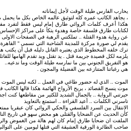
يحارب الفارس طيلة الوقت لأجل إيماناته
، يجاهد الكاتب عمره كله لتوثيق عالمه الخاص بكل ما يحم
هكذا أعرف كلمات الروائي طارق إمام ليس فقط لتفرد مفردا
لكتابات طارق فلسفة خاصة وهدوء يتكأ على مراكز الإحساس ل
عن رواية هدوء القتلة .. تملكتني الرهبة في الصفحات الاولى
يقدم لي صورة مركزة للمدينة الشاحبة التي تسمى " القاهرة "
ترك خلفه المخطوط الذي يعتبره القاتل دليله قبل أن يكتب هو
يلزمه لكل قصيدة جريمة قتل . يد تقتل ويد تقدم الهامها للقاتل
هو التفريق الجنوني بين ما نمارسه طيلة الوقت وما ندعيه..
هي رغباتنا المتنازعه بين الفضيلة والمجون .
الموت .. الذي له حضور طاغي في العمل .. لكنه ليس الموت ال
موت ينسج القصائد ، يريح الأرواح الهائمة هكذا قالها الكاتب 
حيرتني الرواية .. بالجمال الشديد للكثير من مقاطعها كنت اج
تاسرني الكلمات .. أعيد القراءة .. استمتع بالتعاويذ
الانتقال بين السرد الفلسفي والحكي الروائي كان عبقريا ممت
كأن الحديث عن الضحايا والقتلى هو محض سهو في تاريخ الن
الملفت ان ضحايا طارق إمام كان لهم هالة من الغموض والرع
صاحب الطائرة الورقية العشيقة التي قتلها ليومين على التوا