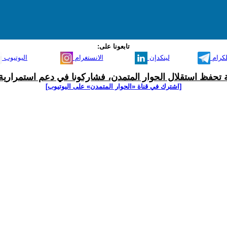
تابعونا على:
لكرام
لينكدإن
الانستغرام
اليوتيوب
ية تحفظ استقلال الحوار المتمدن، فشاركونا في دعم استمرارية 
[اشترك في قناة ‫«الحوار المتمدن» على اليوتيوب]