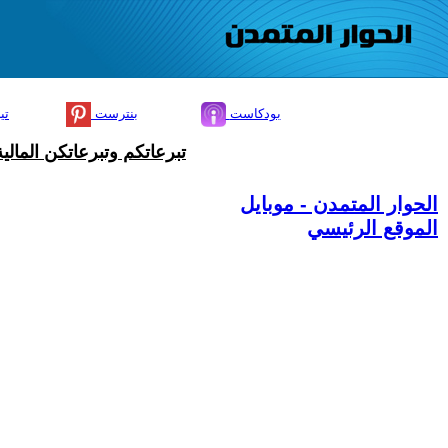
بودكاست
بنترست
تي
تبرعاتكم وتبرعاتكن المال
الحوار المتمدن - موبايل
الموقع الرئيسي