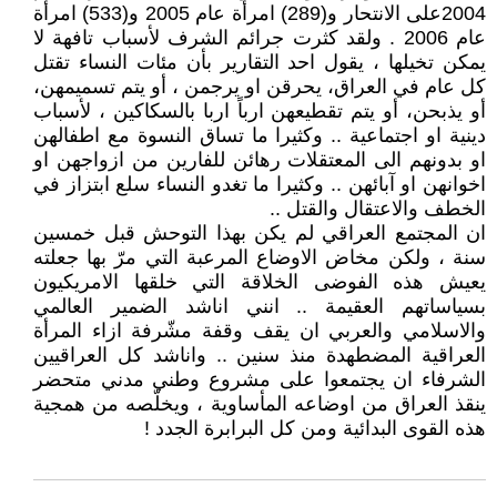
2004على الانتحار و(289) امرأة عام 2005 و(533) امرأة
عام 2006 . ولقد كثرت جرائم الشرف لأسباب تافهة لا
يمكن تخيلها ، يقول احد التقارير بأن مئات النساء تقتل
كل عام في العراق، يحرقن او يرجمن ، أو يتم تسميمهن،
أو يذبحن، أو يتم تقطيعهن ارباً اربا بالسكاكين ، لأسباب
دينية او اجتماعية .. وكثيرا ما تساق النسوة مع اطفالهن
او بدونهم الى المعتقلات رهائن للفارين من ازواجهن او
اخوانهن او آبائهن .. وكثيرا ما تغدو النساء سلع ابتزاز في
الخطف والاعتقال والقتل ..
ان المجتمع العراقي لم يكن بهذا التوحش قبل خمسين
سنة ، ولكن مخاض الاوضاع المرعبة التي مرّ بها جعلته
يعيش هذه الفوضى الخلاقة التي خلقها الامريكيون
بسياساتهم العقيمة .. انني اناشد الضمير العالمي
والاسلامي والعربي ان يقف وقفة مشّرفة ازاء المرأة
العراقية المضطهدة منذ سنين .. واناشد كل العراقيين
الشرفاء ان يجتمعوا على مشروع وطني مدني متحضر
ينقذ العراق من اوضاعه المأساوية ، ويخلّصه من همجية
هذه القوى البدائية ومن كل البرابرة الجدد !