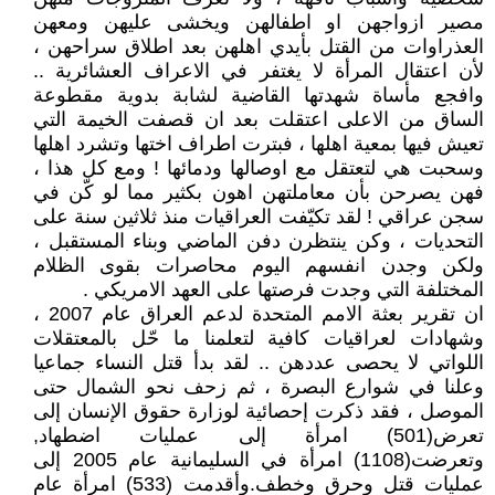
مصير ازواجهن او اطفالهن ويخشى عليهن ومعهن
العذراوات من القتل بأيدي اهلهن بعد اطلاق سراحهن ،
لأن اعتقال المرأة لا يغتفر في الاعراف العشائرية ..
وافجع مأساة شهدتها القاضية لشابة بدوية مقطوعة
الساق من الاعلى اعتقلت بعد ان قصفت الخيمة التي
تعيش فيها بمعية اهلها ، فبترت اطراف اختها وتشرد اهلها
وسحبت هي لتعتقل مع اوصالها ودمائها ! ومع كل هذا ،
فهن يصرحن بأن معاملتهن اهون بكثير مما لو كّن في
سجن عراقي ! لقد تكيّفت العراقيات منذ ثلاثين سنة على
التحديات ، وكن ينتظرن دفن الماضي وبناء المستقبل ،
ولكن وجدن انفسهم اليوم محاصرات بقوى الظلام
المختلفة التي وجدت فرصتها على العهد الامريكي .
ان تقرير بعثة الامم المتحدة لدعم العراق عام 2007 ،
وشهادات لعراقيات كافية لتعلمنا ما حّل بالمعتقلات
اللواتي لا يحصى عددهن .. لقد بدأ قتل النساء جماعيا
وعلنا في شوارع البصرة ، ثم زحف نحو الشمال حتى
الموصل ، فقد ذكرت إحصائية لوزارة حقوق الإنسان إلى
تعرض(501) امرأة إلى عمليات اضطهاد,
وتعرضت(1108) امرأة في السليمانية عام 2005 إلى
عمليات قتل وحرق وخطف.وأقدمت (533) امرأة عام