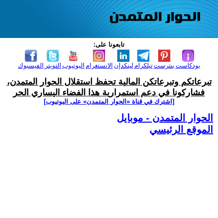
تابعونا على:
بودكاست
بنترست
تيلكرام
لينكدإن
الانستغرام
اليوتيوب
التويتر
الفيسبوك
تبرعاتكم وتبرعاتكن المالية تحفظ استقلال الحوار المتمدن،
فشاركونا في دعم استمرارية هذا الفضاء اليساري الحر
[اشترك في قناة ‫«الحوار المتمدن» على اليوتيوب]
الحوار المتمدن - موبايل
الموقع الرئيسي