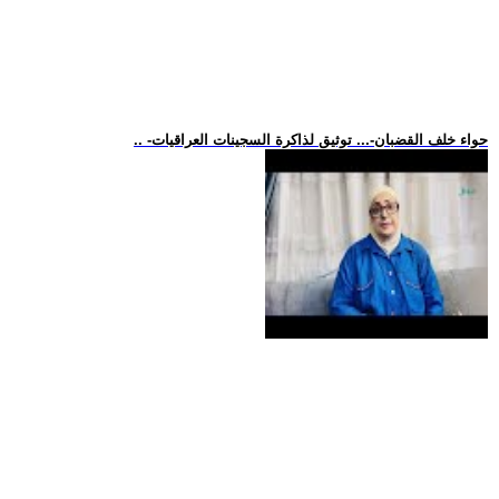
.. -حواء خلف القضبان-... توثيق لذاكرة السجينات العراقيات