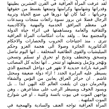
لقد عرفت المرأة العراقية في القرن العشرين بطيبتها
وقدراتها وشهامتها وكرامتها وتمتعها بقسط من حقوقها
وحرياتها ، كما كان لها دورها في صنع الحياة وتربية
الرجال فضلا عن بروز نسوة رائعات منتجات ومبدعات
في معظم المرافق الخدمية والمهنية والاكاديمية
والثقافية والعامة ومساهمتها في اثراء حياة الدولة
والمجتمع معا .. ولقد بدأت انتكاسات المرأة العراقية
تترى ، منذ اجتياحات الحروب والحصارات والاحكام
الدكتاتورية الجائرة وصولا الى هجمة الغزو وحكم
الميليشيات والقوى الطائفية المتخلفة .. انها اليوم تناضل
وتسحق وتختطف وتذبح او تحرق او تسمّم وتسجن
وتهّجر وترّمل وتضطهد او تنتحر .. انها تجابه كل المصائب
المرعبة بارادة حديدية لا تقهر في دواخل المجتمع الذي
يسيطر عليه البرابرة الجدد ! ازاء دولة ضعيفة ومحتل
غاشم . ان حرائر العراق يعانين من البؤس والشقاء
والحرمان دون ان يلتفت العالم كله اليهن ابدا .. بل
ويسود الخوف ويسيطر الرعب على مشاعرهن ، وهن
يواجهن الموت في بيوت بائسة وكئيبة ، او في شوارع
الموت الملتهبة .
المرأة العراقية تواجه العنف والسادية والهمجية في