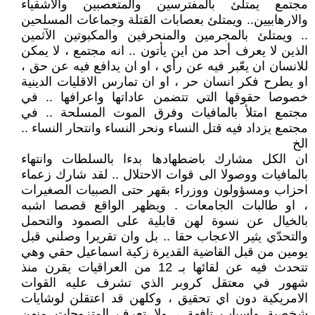
مجتمع يمتلئ بالمفترسين والمتعصبين والاشقياء
والارهابيين.. ويمتلئ بعصابات القتلة وجماعات المسلحين
.. ويمتلئ بالمجرمين والمنحرفين والمكبوتين الآثمين
الذين لا يعرف أحد من اين يأتون .. انه مجتمع ، لا يمكن
للانسان ان يعّبر فيه عن رأي ، او ان يدافع فيه عن حق ،
او يطرح فكر انسان حر ، او ان تمارس الاقليات الدينية
خصوصا حقوقها التي تتضمن عاداتها واعرافها .. في
مجتمع امتلأ بالمافيات وفرق الموت المسلحة .. في
مجتمع يزداد فيه قتل النساء ونحر النساء وانتحار النساء ..
الخ
ان الكل مشارك باضطهادها بدءا بالسلطات وانتهاء
بالمافيات ووصولا الى قوات الاحتلال .. لقد شارك زعماء
احزاب ومسؤولون ووزراء بقهر حتى الصبيات الصغيرات
، او طالبات الجامعات . ويظهر الواقع قصصا اشبه
بالخيال عن نسوة لهن قابلية على الصمود والتحمل
والتحدّي يثير الاعجاب حقا .. بل وان تقريرا وصلني قبل
يومين من قبل القاضية القديرة زكية اسماعيل حقي وهي
تتحدث فيه عن لقائها بـ 12 من العراقيات يقرن منذ
شهور في معتقل كروبر الذي تشرف عليه القوات
الامريكية دون اي تحقيق ، وكلهن قد اعتقلن لوشايات
شخصية واسباب تافهة ، ولا تعرف المتزوجات منهن