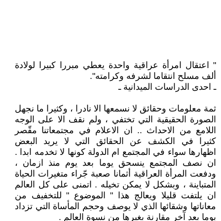
" اعتقال امرأة عراقية واحدة يعطي مبررا كبيرا لولادة
ألف مسلح انتقاما لشرفه وكرامته".
ـ احدى الدراسات الميدانية ـ
ثمة معلومات وحقائق لا نسمعها الا نادرا ، وكثيرا ما نجهل
الصورة الحقيقية التي تختفي ، ولم نقف الا على الوجه
اللامع من الاحداث .. ان الاعلام في مجتمعاتنا مقّصر
كثيرا في الكشف عن الحقائق التي لا يريد البعض
اظهارها سواء في المجتمع ام الدولة كونها لا تخدمه ابدا .
ان نصف المجتمع ينسحق يوما بعد يوم منذ ازمان ،
ودفعت المرأة العراقية أثمانا صعبة جّراء متغيرات الحياة
المتباينة ، وبشكل لا يمكن تخيله . اتمنى على كل العالم
ان يلتفت قليلا ويعالج هذا " الموضوع " للتخفيف من
معاناتها وشقائها الذي لا يوصف وحجم المأساة التي تزداد
يوما بعد آخر مقارنة بغيرها من نسوة العالم .