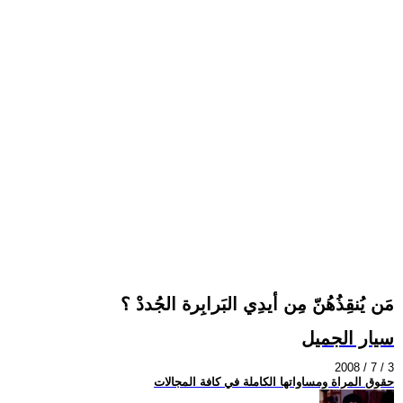
مَن يُنقِذُهُنّ مِن أيدِي البَرابِرة الجُددْ ؟
سيار الجميل
2008 / 7 / 3
حقوق المراة ومساواتها الكاملة في كافة المجالات