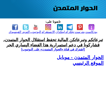
تابعونا على:
بودكاست
بنترست
تيلكرام
لينكدإن
الانستغرام
اليوتيوب
التويتر
الفيسبوك
تبرعاتكم وتبرعاتكن المالية تحفظ استقلال الحوار المتمدن،
فشاركونا في دعم استمرارية هذا الفضاء اليساري الحر
[اشترك في قناة ‫«الحوار المتمدن» على اليوتيوب]
الحوار المتمدن - موبايل
الموقع الرئيسي