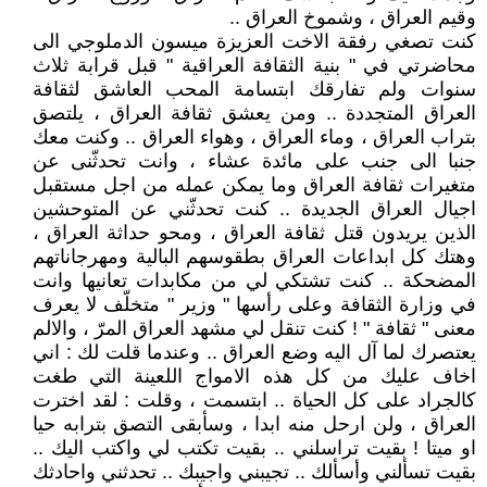
وقيم العراق ، وشموخ العراق ..
كنت تصغي رفقة الاخت العزيزة ميسون الدملوجي الى
محاضرتي في " بنية الثقافة العراقية " قبل قرابة ثلاث
سنوات ولم تفارقك ابتسامة المحب العاشق لثقافة
العراق المتجددة .. ومن يعشق ثقافة العراق ، يلتصق
بتراب العراق ، وماء العراق ، وهواء العراق .. وكنت معك
جنبا الى جنب على مائدة عشاء ، وانت تحدثّنى عن
متغيرات ثقافة العراق وما يمكن عمله من اجل مستقبل
اجيال العراق الجديدة .. كنت تحدثّني عن المتوحشين
الذين يريدون قتل ثقافة العراق ، ومحو حداثة العراق ،
وهتك كل ابداعات العراق بطقوسهم البالية ومهرجاناتهم
المضحكة .. كنت تشتكي لي من مكابدات تعانيها وانت
في وزارة الثقافة وعلى رأسها " وزير " متخلّف لا يعرف
معنى " ثقافة " ! كنت تنقل لي مشهد العراق المرّ ، والالم
يعتصرك لما آل اليه وضع العراق .. وعندما قلت لك : اني
اخاف عليك من كل هذه الامواج اللعينة التي طغت
كالجراد على كل الحياة .. ابتسمت ، وقلت : لقد اخترت
العراق ، ولن ارحل منه ابدا ، وسأبقى التصق بترابه حيا
او ميتا ! بقيت تراسلني .. بقيت تكتب لي واكتب اليك ..
بقيت تسألني وأسألك .. تجيبني واجيبك .. تحدثني واحادثك