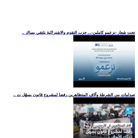
.. تحت شعار -نزعمو كاملين-... حزب التقدم والاشتراكية يلتقي بساك
.. صدامات بين الشرطة وآلاف المتظاهرين رفضا لمشروع قانون يسهّل ت