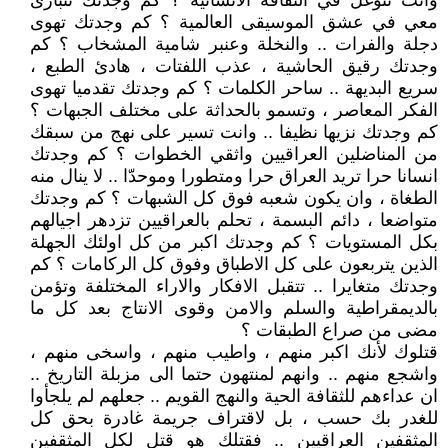
وانت تتوغل في الثقافة الانسانية ؟ كم وجدتك تتبارى
معي في عشق الموسيقى العالمية ؟ كم وجدتك تهوى
دجلة والفرات .. والنخلة وعنبر شامية المشخاب ؟ كم
وجدتك رقيق الحاشية ، عذب اللفتات ، هادئ الطبع ،
سريع البديهة .. ساحر الكلمات ؟ كم وجدتك تقدميا تهوى
الفكر المعاصر ، وتسمو بالحداثة على مختلف الجبهات ؟
كم وجدتك نزيها نظيفا .. وانت تسير على نهج من سبقك
من المناضلين العراقيين واثقي الخطوات ؟ كم وجدتك
انسانا حرا تريد العراق حرا ومتطورا وموحدّا .. لا ينال منه
الطغاة ، وان يكون شعبه فوق كل الشبهات ؟ كم وجدتك
متواضعا ، دائم البسمة ، تحلم بالعراقيين تزدهر اجيالهم
بكل المستويات ؟ كم وجدتك اكبر من كل اولئك الجهلة
الذين يتربعون على كل الاطباق وفوق كل الركامات ؟ كم
وجدتك متغايرا .. تتقبل الافكار والاراء المختلفة وتؤمن
بالديمقراطية والسلم والامن وقوى الانتاج بعد كل ما
مضى من صراع الطبقات ؟
قتلوك لأنك اكبر منهم ، واطيب منهم ، واسخى منهم ،
واشجع منهم .. وانهم لمنتهون حتما الى مزبلة التاريخ ..
ان عداءهم للثقافة الحية والنهج القويم .. جعلهم لم يلجأوا
للغدر بك حسب ، بل لاقتراف جريمة غادرة بحق كل
المثقفين العراقيين .. فقتلك هو قتل لكل المثقفين