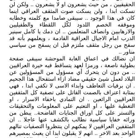
الحقيقيين ، من حيث يشعرون او لا يشعرون .. ولكن لن
نسكت ابدا ، ولن يسكت صوت المثقف العراقي اينما
كان في هذا الوجود .. سيبقى صامدا مع كلمته وخطابه
وموقفه الخصم اللدود لكّل اللقطاء والطفيليين
والارهابيين وانصاف المتعلمين .. ان دمك يا كامل سينير
الدرب امام الاجيال العراقية القادمة ، ويعلمهم بأنه قد
سفح من رجل مثقف ملتزم قبل ان يسفح من سياسي
مناور ..
ان نضالك في اعماق الغابة الموحشة سيبقى صفحة
بطولية ناصعة ، ورمزا لعهد يتساقط فيه خيرة العراقيين
.. من دون ان يتحرك أي مسؤول من المسؤولين عن
البلاد لعمل شيئ حقيقي مضاد ازاء استفحال هذا الجحيم
. ان برقيات التعاطف وابداء الاسى لا تكفي ابدا ، فهي
بمثابة اعتراف بالصمت القاتل على تصفية كل المثقفين
العراقيين الرائعين . ان التمادي باخفاء الاسرار ، او
التغطية عليها ، او التعتيم على المعلومات والتحقيقات
والتستر على كل اوراق الجنايات الفاضحة.. يبطن من
ورائه خفايا سياسية نطالب بالكشف عنها عاجلا .. ان
المثقفين العراقيين لا يمكنهم ان ينتظروا التصفيات تنالهم
الواحد بعد الاخر .. انهم لا يقبلون ابدا ان يعبث بمصيرهم