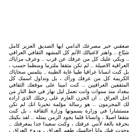
صعقني خبر مصرعك الدامي ايها الصديق العزيز كامل
شيّاع .. واهتز لاغتيالك الآثم كل المشهد الثقافي العراقي
.. وبكى عليك كل من عرفك عن قرب .. وعرف مزاياك
العراقية الاصيلة .. لم تكن مثقفا ملتزما ومنظما حسب ،
بل كنت انسانا عراقيا طيبا غاية الطيبة .. يتلمس سجاياك
الكريمة كل من عرفك ورآك ، بل وتداول اسمك كل
المثقفين العراقيين .. كنت امينا على موقعك الثقافي
ببغداد منذ سنوات وانت تعمل ليل نهار في خط النار من
اجل العراق .. ان الحزن العارم على رحيلك الذي اراده
لك المجرمون .. هو رسالة مؤلمة تخبرنا انك لم تكن
مستشارا في وزارة يسمونها وزارة الثقافة ، بل كنت
مثقفا اصيلا ، وانسانا قلما يجود الزمن بمثله .. لقد بكيتك
بحرقة بالغة لأنني عرفتك ، وكنت سعيدا جدا بمعرفتك ..
وجدت فيك وانا اجالسك طعم العراق ، وروح العراق ،