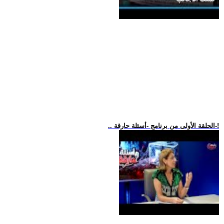
.. الحلقة الأولى من برنامج -أسئلة حارقة-!