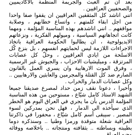
بعد ان تم العبث والجريمة المنظمة بالاكاديميين
والصحفيين العراقيين .
انني اناشد كل المثقفين العراقيين ان يقفوا صفا واحدا
من اجل ابقاء كلمتهم ، واتساع خطابهم ، وصلابة
مواقفهم .. انني اناشدهم بهذه المناسبة المؤلمة ، ومهما
كانت اتجاهاتهم السياسية ، وميولهم الفكرية ، ونزعاتهم
الايديولوجية ، ان يطالبوا الحكومة العراقية باتخاذ
الاجراءات اللازمة ليس لحمايتهم انفسهم ، بل بنزع كّل
الاسلحة من ايادي العراقيين ، وحلّ كل عصابات
المرتزقة ، وميليشيات الاحزاب ، والجيوش غير الرسمية
، وفرق الموت الارهابية وان يسري العمل بالقانون
الصارم ضد كل القتلة والمجرمين والعابثين والارهابيين ..
وكل عصابات الدمار والخراب .
وأخيرا ، دعونا نقف زمن حداد لمصرع صديقنا جميعا
الشهيد الاستاذ كامل شيّاع ، مستوحين من هذه المناسبة
المؤلمة الدرس بأن ما يجري في العراق اليوم هو الخطر
الذي سيأخذه الى الدمار ، فهل نحن بمدركين لسوء
المصير . سيبقى أسم كامل شيّاع ، محفورا في ذاكرتنا
العراقية شعلة متوقدة ورمزا وطنيا .. وسنذكره دوما
بطيبته وبساطته .. بثقافته ومنتجاته .. باخلاصه ووفائه
وحبه للعراق .