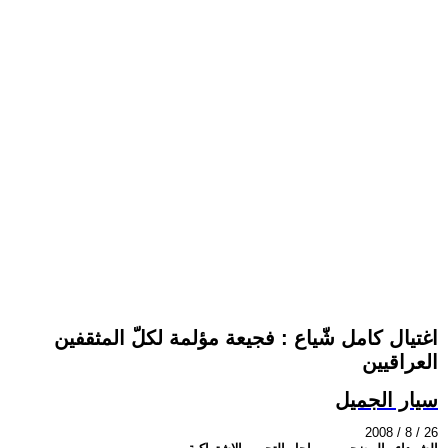
اغتيال كامل شّياع : فجيعة مؤلمة لكلّ المثقفين
العراقيين
سيار الجميل
2008 / 8 / 26