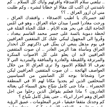
.. تبلغني سلام الاصدقاء واقرئهم وأياك كل السلام .. كم
ناشدتني ان اكتب لك مقالا او خطابا لنشره ، وكم طلبت
مني ان ازور العراق .. ؟؟
لقد خسرناك يا اطيب الاصدقاء ، وافتقدك العراق ،
ورحت مغادرا قسرا ميدان حياة العراق ، وهو في امّس
الحاجة اليك في بحر هذه الايام .. قتلك الجناة القتلة في
لحظة دموية بائسة على جسر محمد القاسم ببغداد ،
وفّروا الى المجهول ليبكي عليك كل المثقفين العراقيين
في يوم مذهل ينبغي ان يمثّل في ذاكرتهم كل انحدار
العراق ومآساة هذا الزمن الغادر .. ان صوت المثقفين
العراقيين لابد ان يعلو على كل الاصوات المنكرة
والمرتزقة واللقيطة والغادرة والمنافقة والمتردية التي لا
تعرف الا الظلام الاسود ولا ترى العراق الا من خلال
العواصف الهائجة .. ان صوت المثقفين العراقيين ليكن
حرا وشجاعا بوجه كل الصامتين من السياسيين
المتخلفين الذين لم يجدوا مكانا لهم الا في المنطقة
الخضراء .. ماذا جنى كامل شيّاع بحق السماء كي يغتاله
الغادرون ؟ ماذا فعلتم بقوافل الذين رحلوا من اجل
العراق وهم احرار ابرياء .. حتى يقتل كامل شّياع ؟
كم وجدتك مثقفا حقيقيا ، غزير المعلومات ، عميق الرؤية