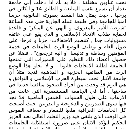
تحت عناوين مختلفة , فلا بد لك أذا دخلت إلى جامعة
بغداد أن تسمع بقسم المتابعة و الطابق 14 و الكائن في
برجها , حيث يمثل هذا القسم بصورته القانونية حرسا
امنيا للجامعة وفي طبيعة عمله الجارية حتى هذه الساعة
"شرطة للأمر بالمعروف و النهي عن المنكر" و قاعدة
لحماية طلاب الاتحاد الإسلامي و الذي يقع على عاتقه
مسؤوليات جما , كتنظيم الاحتفالات- حزنا و فرحا- على
طول العام و توظيف الوضع الرث للجامعات في خدمة
المؤمنين وساطة و تدليسا "و اليه ترجعون" , فضلا عن
حصول أعضاء ذلك التنظيم على المميزات التي تمنحها
الجامعة لطلبة الاتحادات قانونا , و لا يخلو هذا الوضع
الرث من الطائفية الحزبية و المذهبية فتجد مثلا أن
جامعة الانبار تحت سيطرة الحزب الإسلامي و التوافق و
هي اليوم قد وجدت من أفراد الصحوة منافسا جديدا في
ساحتها , أما في الجامعة المستنصرية التي عانت من
الارهاب على طول السنوات الخمس الماضية فلا تجد
فيها سوى الصدريين و الدعوجية و البدريين, حيث أصبحت
كل الجامعات العراقية ملعبا للصغار و ضعاف النفوس
في الوقت الذي يلتقي فيه وزير التعليم العالي بعبد العزيز
الحكيم ليؤكد الاثنان على ضرورة استقلالية الجامعات