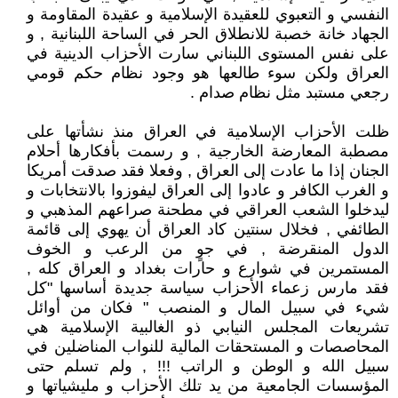
النفسي و التعبوي للعقيدة الإسلامية و عقيدة المقاومة و
الجهاد خانة خصبة للانطلاق الحر في الساحة اللبنانية , و
على نفس المستوى اللبناني سارت الأحزاب الدينية في
العراق ولكن سوء طالعها هو وجود نظام حكم قومي
رجعي مستبد مثل نظام صدام .
ظلت الأحزاب الإسلامية في العراق منذ نشأتها على
مصطبة المعارضة الخارجية , و رسمت بأفكارها أحلام
الجنان إذا ما عادت إلى العراق , وفعلا فقد صدقت أمريكا
و الغرب الكافر و عادوا إلى العراق ليفوزوا بالانتخابات و
ليدخلوا الشعب العراقي في مطحنة صراعهم المذهبي و
الطائفي , فخلال سنتين كاد العراق أن يهوي إلى قائمة
الدول المنقرضة , في جوٍ من الرعب و الخوف
المستمرين في شوارع و حارات بغداد و العراق كله ,
فقد مارس زعماء الأحزاب سياسة جديدة أساسها "كل
شيء في سبيل المال و المنصب " فكان من أوائل
تشريعات المجلس النيابي ذو الغالبية الإسلامية هي
المحاصصات و المستحقات المالية للنواب المناضلين في
سبيل الله و الوطن و الراتب !!! , ولم تسلم حتى
المؤسسات الجامعية من يد تلك الأحزاب و مليشياتها و