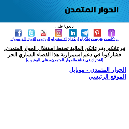
تابعونا على:
بودكاست
بنترست
تيلكرام
لينكدإن
الانستغرام
اليوتيوب
التويتر
الفيسبوك
تبرعاتكم وتبرعاتكن المالية تحفظ استقلال الحوار المتمدن،
فشاركونا في دعم استمرارية هذا الفضاء اليساري الحر
[اشترك في قناة ‫«الحوار المتمدن» على اليوتيوب]
الحوار المتمدن - موبايل
الموقع الرئيسي