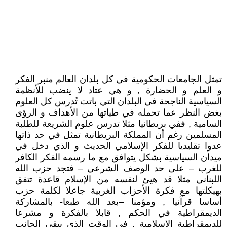
تمثل الجامعات الحكومية في كل بلدان العالم منبر الفكر
و العلم و الحضارة , و هي عتاد لا ينضب للأنظمة
السياسية الناجحة في البلدان التي باتت تُدرس كل العلوم
بغض النظر عما تحمله في طياتها من الأهداف و الرؤى
السامية , ففي بريطانيا مثلا تدرس علوم الشريعة للطلبة
المسلمين رغم أن المملكة البريطانية تمثل في حد ذاتها
عدوا تقليديا للفكر الإسلامي الحديث و الذي دخل في
ميدان السياسية بشكل يتوافق مع ما رسمه الفكر الكافر
للغرب – على حد الوصف الشرعي – فتجد حزب الله
اللبناني مثلا قد هيئ لنفسه من الإسلام قاعدة تتفق
بهيكلتها مع فكرة الأحزاب الغربية جاعلا لكلمة حزب
أساسا قرآنيا , ومؤمنا –بعد الله طبعا- بالمشاركة
الديمقراطية في الحكم , قابلا بالفكرة و مشرعا
للديمقراطية الإسلامية , في الوقت الذي يبقى الجانب