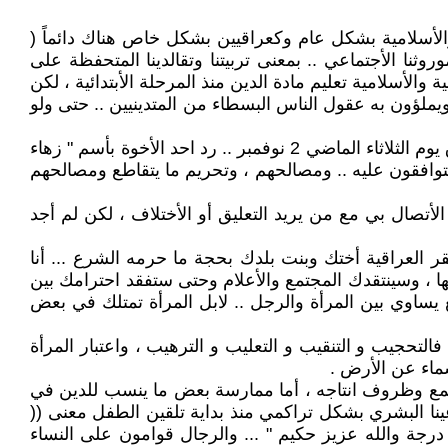
ة والأسلامية بشكل عام وكعراقيين بشكل خاص هناك دائماً (
نا الأجتماعي .. بمعنى تربيتنا وتقالدينا المتحفظة على
لأسلامية تعليم مادة الدين منذ المرحلة الأبتدائية ، لكن
ويملؤون به عقول الناس البسطاء من المتدينيين .. حتى ولو
رد على مقالي الموسوم " هيلاري كلنتون .. هل سيصافحها المعممين منعاً للأحراج ..! ( * ) والمنشور على موقع صوت العراق يوم الثلاثاء الماضي 2 نوفمبر .. رد احد الأخوة بأسم " زهاء
يتوافقون عليه .. ومصالحهم ، وتحريم ما يتقاطع ومصالحهم
لأتصال بي مع من يريد التعليق أو الأختلاف ، لكن لم أجد
قر العراقية أختك وبنت بلدك بحجة ما حرمه الشرع ... أنا
لها ، وسينتقدك المجتمع والأعلام وحتى ستفقد احترامك بين
 يساوي بين المرأة والرجل .. لابل المرأة تمتلك في بعض
التحجيب و التنقيب و التعليب و الترهيب ، واعتبار المرأة
سماء عن الأرض .
جتمع وظروف انتاجه ، أما ممارسة بعض ما ينسب للدين في
نا البشري بشكل تراكمي منذ بداية تلقين الطفل معنى ((
جة والله عزيز حكيم " ... والرجال قوامون على النساء