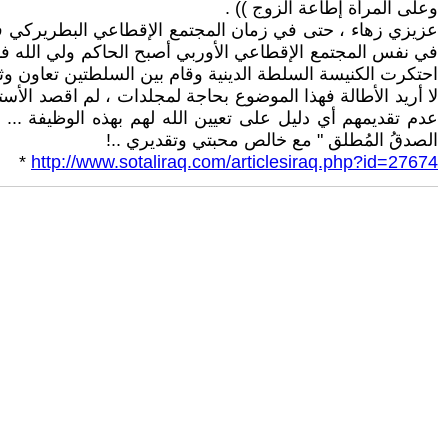
وعلى المرأة إطاعة الزوج )) .
عزيزي زهاء ، حتى في زمان المجتمع الإقطاعي البطريركي في 
في نفس المجتمع الإقطاعي الأوربي أصبح الحاكم ولي الله فأم
احتكرت الكنيسة السلطة الدينية وقام بين السلطتين تعاون وثي
لا أريد الأطالة فهذا الموضوع بحاجة لمجلدات ، لم اقصد الأستهز
عدم تقديمهم أي دليل على تعيين الله لهم بهذه الوظيفة ... ل
الصدقُ المُطلق " مع خالص محبتي وتقديري ..!
*
http://www.sotaliraq.com/articlesiraq.php?id=27674