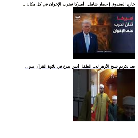
.. خارج الصندوق | حصار شامل.. أميركا تضرب الإخوان في كل مكان
.. بعد تكريم شيخ الأزهر له.. الطفل أنس يبدع في تلاوة القرآن بدو