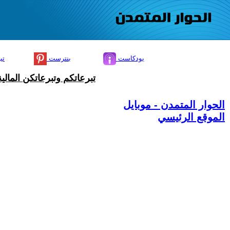
بودكاست
بنترست
تي
تبرعاتكم وتبرعاتكن المال
الحوار المتمدن - موبايل
الموقع الرئيسي