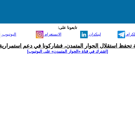
تابعونا على:
لكرام
لينكدإن
الانستغرام
اليوتيوب
ية تحفظ استقلال الحوار المتمدن، فشاركونا في دعم استمرارية 
[اشترك في قناة ‫«الحوار المتمدن» على اليوتيوب]