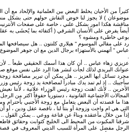
كثيراً من الأحيان يخلط البعض بين العلمانية والإلحاد مع أن 
موضوعان ) لا يجوز لنا خوض النقاش حولهم حتى بشكل منطقي .
مناقشة هكذا امور بشكل علني ، خاصة على صفحات الأنترنيت ، ف
أيضاً يفرض على الأنسان الشرقي ( أكتفائه بما يُحشَى به عقله
بوعي خاطىء ومشوه ؟
عباس " أتهمني بالأستهزاء برجال الدين مع ان جوهر الموضوع ا
.
عزيزي زهاء عباس .. أن كان هذا أسمك الحقيقي طبعاً .. لأن م
عنوانك البريدي لذلك لجأت لنشر هذا الرد على نفس موقع صو
مجرد تسائل ايها العزيز .. هل يمكن أن تبرير مصافحة زوجة رئ
سأجيبك .. إذ لم تمد يدك مبادراً لمصافحة يد زوجة رئيس وزراء
الأخرين .. لأنك اهنت زوجة رئيس الوزراء علانية ، لأننا نع
المجالات الأجتماعية القانونية ، دستورياً حقوقاً اكثر من الرجل 
هذا ما قصدته أن البعض يتعامل مع زوجة الأجنبي بأحترام ومع ب
التي هي ام واخت وزوجة أو بنتاً لنا ، ناقصة عقل ودين ، أو
إذاً من خلال مأعتقده وبناءً عن قناعة ووعي .. يمكن القول
شرقنا المكبوت من المحيط الى الخليج كثوابت وحقائق قاطعة 
الرجل مفضل على المرأة للسبب الديني المعروف في قصة الخل