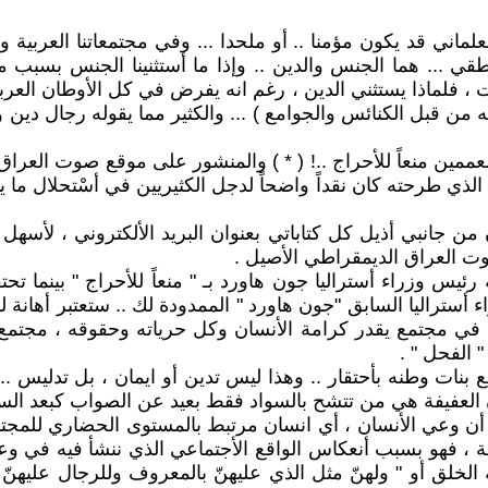
العلماني قد يكون مؤمنا .. أو ملحدا ... وفي مجتمعاتنا العربي
.. هما الجنس والدين .. وإذا ما أستثنينا الجنس بسبب موروث
لماذا يستثني الدين ، رغم انه يفرض في كل الأوطان العربية وا
 من قبل الكنائس والجوامع ) ... والكثير مما يقوله رجال دين 
لذي طرحته كان نقداً واضحاً لدجل الكثيريين في أسْتحلال ما 
ن جانبي أذيل كل كتاباتي بعنوان البريد الألكتروني ، لأسهل ا
ت العراق الديمقراطي الأصيل .
يس وزراء أستراليا جون هاورد بـ " منعاً للأحراج " بينما تحت
 أستراليا السابق "جون هاورد " الممدودة لك .. ستعتبر أهانة 
يش في مجتمع يقدر كرامة الأنسان وكل حرياته وحقوقه ، مجتمع
" الفحل " .
نات وطنه بأحتقار .. وهذا ليس تدين أو ايمان ، بل تدليس .. ف
 أن العفيفة هي من تتشح بالسواد فقط بعيد عن الصواب كبعد ال
 .. أن وعي الأنسان ، أي انسان مرتبط بالمستوى الحضاري للم
، فهو بسبب أنعكاس الواقع الأجتماعي الذي ننشأ فيه في وعي
ق أو " ولهنّ مثل الذي عليهنّ بالمعروف وللرجال عليهنّ در