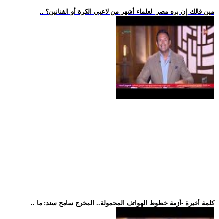
.. مين قالك إن بره مصر العلماء أشهر من لاعبي الكرة أو الفنانين؟
.. كلمة أخيرة -أزمة خطوط الهواتف المحمولة.. المخرج سامح سند: ما