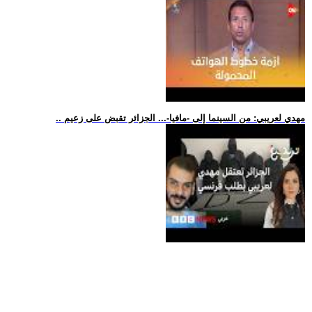
.. مهدي لعريبي: من السينما إلى -مافيا-... الجزائر تقبض على زعيم