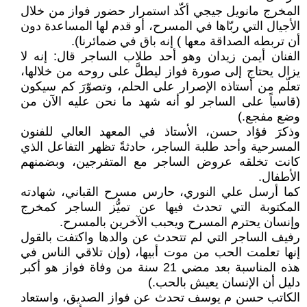
المخرج مانويل جيجي أكّد استمرار حضور فواز من خلال
الأجيال التي ربّاها في المسرح، أو قدم لها المساعدة دون
أن تربطه الصداقة معها ) إنه باق في ضمائرنا).
الفنان أيمن زيدان وهو أحد طلاب الساجر قال: إنه لا
يزال يحتاج إلى صورة فواز ليطلَّ على روحه من خلالها،
تعلّم من أستاذه الإصرار على الحلم، وتصوّرَ كم سيكون
(قاسياً على الساجر لو أنه شهد ما نحن عليه الآن من
وضع مفجع.)
وذكرَ فؤاد حسن، الأستاذ في المعهد العالي للفنون
المسرحية وأحد طلبة الساجر، حادثةً تظهر التفاعل الذي
كانت تخلقه عروض الساجر مع المتفرجين، وبضمنهم
الأطفال.
كما أرسل علي النوري، حارس مسرح القباني، شهادته
المكتوبة التي تحدث فيها عن تميُّز الساجر كمخرج
وإنسان يحترم المسرح ويحبب الآخرين بالمسرح.
رفيف الساجر التي لم تتحدث عن والدها واكتفت بالقول
إنها تعلمت الحب من موت أبيها، (وإن تلاقي الناس في
هذه المناسبة بعد مضي 21 سنة من وفاة فواز هو أكبر
دليل أن الإنسان يعيش بالحب.)
الكاتب حسن م يوسف تحدث عن فواز الصديق، واستعاد