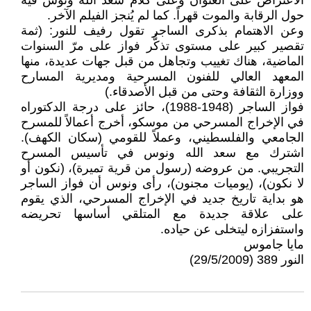
الاعتراض على العنوان وعلى كلام سعد الله ونوس فيه
حول الرقابة والموت قهراً. كما لم يُنجز الفيلم الآخر.
وعن الاهتمام بذكرى الساجر تقول رفيف للنور: (ثمة
تقصير كبير على مستوى تذكُّر فواز على مرّ السنوات
الماضية، هناك تغييب وتجاهل من قبل جهات عديدة، منها
المعهد العالي للفنون المسرحية ومديرية المسارح
ووزارة الثقافة وحتى من قبل الأصدقاء.)
فواز الساجر (1948-1988)، حائز على درجة الدكتوراه
في الإخراج المسرحي من موسكو، أخرج أعمالاً للمسرح
الجامعي والفلسطيني، وعملاً للقومي (سكان الكهف).
اشترك مع سعد الله ونوس في تأسيس المسرح
التجريبي. من عروضه (رسول من قرية تميرة)، (نكون أو
لا نكون)، (يوميات مجنون)، رأى ونوس أن فواز الساجر
هو بداية تاريخ جديد في الإخراج المسرحي، الذي يقوم
على علاقة جديدة مع المتلقي أساسها تحريضه
واستفزازه ليتخلى عن حياده.
مايا جاموس
النور 389 (29/5/2009)