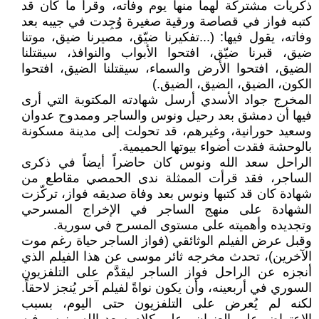
ذكريات مشتركة لهما منها يوم وفاته، وقرأ ما كان قد
كتبه فواز في قصاصة ورقية صغيرة وُجِدت في جيبه بعد
وفاته، يقول فيها: (...تفكيرنا ضيّق، مصيرنا ضيق، موتنا
ضيق، قبرنا ضيّق، افتحوا الأبواب والنوافذ، سيقتلنا
الضيق، افتحوا الأرض والسماء، سيقتلنا الضيق، افتحوا
الكون، الضيق، الضيق، الضيق.)
المخرج جواد الأسدي أرسل شهادته المكتوبة التي أرى
فيها أن دمشق بعد رحيل ونوس والساجر وممدوح عدوان
وسعيد حورانية، وغيرهم، قد تحولت إلى مدينة مسكونة
بالوحشة فقدت أضواء بيوتها الحميمية.
الراحل سعد الله ونوس كان حاضراً أيضاً في ذكرى
الساجر، فقد قرأت الممثلة ندى الحمصي مقاطع من
شهادة كان قد كتبها ونوس بعد وفاة صديقه فواز، تركّزت
الشهادة على منهج الساجر في الإخراج المسرحي
وتجديده وأهميته على مستوى المسرح في سورية.
وقبل عرض الفيلم الوثائقي (فواز الساجر حياة رغم موت
الآخرين)، تحدث مخرجه ثائر موسى عن هذا الفيلم الذي
أنجزه عن الراحل فواز الساجر ليقدَّم على التلفزيون
السوري في أربعينه، وأن يكون نواةً لفيلم آخر يُنجز لاحقاً.
لكنه لم يُعرض على التلفزيون حتى اليوم، بسبب