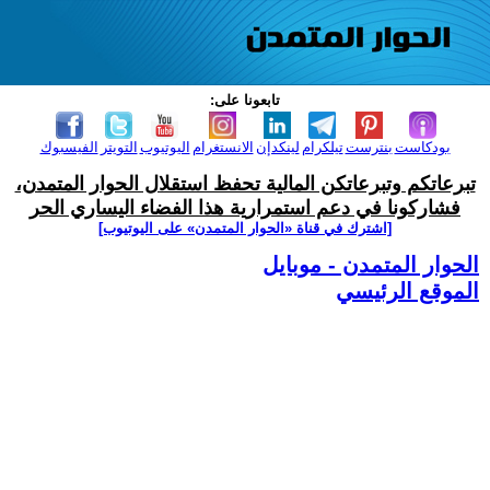
تابعونا على:
بودكاست
بنترست
تيلكرام
لينكدإن
الانستغرام
اليوتيوب
التويتر
الفيسبوك
تبرعاتكم وتبرعاتكن المالية تحفظ استقلال الحوار المتمدن،
فشاركونا في دعم استمرارية هذا الفضاء اليساري الحر
[اشترك في قناة ‫«الحوار المتمدن» على اليوتيوب]
الحوار المتمدن - موبايل
الموقع الرئيسي