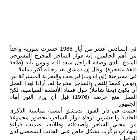
في السادس عشر من أيار 1988 خسرت سورية واحداً
من أهم الحالمين، إنه فواز الساجر المخرج المسرحي
المبدع، الذي وصفه الراحل سعد الله ونوس بأنه (طاقة
قلقة متفجرة). وقال إن دمشق بعد رحيله أكثر دمامةً.
في مسرحية (توراندوت) لبريخت والتجربة المشتركة بين
ونوس كمعدّ للنص والساجر مخرجاً له، أرادا لهذا العمل
أن يكون (بحثاً شاملاً) حول فساد الأنظمة السياسية، لكنّ
العمل منع عرضه (1976) قبل أن يرى النور أمام
الجمهور.
أقيمت في دار الفنون بدمشق أمسية بمناسبة الذكرى
الحادية والعشرين لوفاة فواز الساجر، بحضور مجموعة
من محبي الساجر وأصدقائه وطلابه، تضمنت قراءةَ
شهاداتٍ تركّزت بشكل خاص على الجانب الشخصي لدى
الراحل.