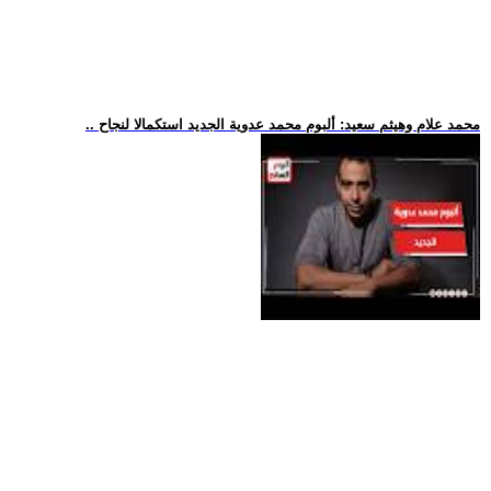
.. محمد علام وهيثم سعيد: ألبوم محمد عدوية الجديد استكمالا لنجاح