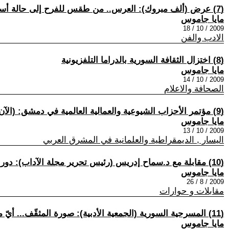
(7) عرض (ألف مبروك): العرس.. من طقس للفرح إلى حالة أسر
مايا جاموس
2009 / 10 / 18
الادب والفن
(8) اختزال الثقافة السورية بالدراما التلفزيونية
مايا جاموس
2009 / 10 / 14
الصحافة والاعلام
(9) مؤتمر الأحزاب الشيوعية والعمالية العالمية في دمشق: (الآن فرصة اليسار لاستنهاض قواه)
مايا جاموس
2009 / 10 / 13
اليسار , الديمقراطية والعلمانية في المشرق العربي
(10) مقابلة مع د.سماح إدريس (رئيس تحرير مجلة الآداب): دور المثقف الجمعي في كشف المسكوت عنه
مايا جاموس
2009 / 8 / 26
مقابلات و حوارات
(11) المسرحية السورية (الجمعية الأدبية): صورة المثقّف... أيّ مثقّف؟!
مايا جاموس