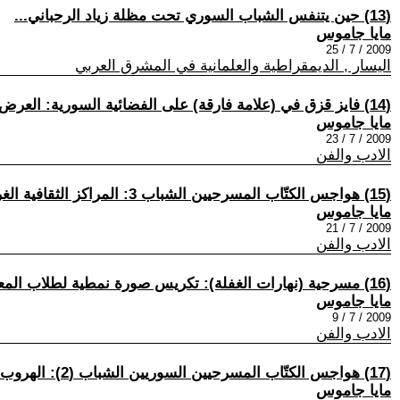
(13) حين يتنفس الشباب السوري تحت مظلة زياد الرحباني...
مايا جاموس
2009 / 7 / 25
اليسار , الديمقراطية والعلمانية في المشرق العربي
(14) فايز قزق في (علامة فارقة) على الفضائية السورية: العرض المسرحي مناسبة للحوار وللتواصل الاجتماعي
مايا جاموس
2009 / 7 / 23
الادب والفن
(15) هواجس الكتّاب المسرحيين الشباب 3: المراكز الثقافية الغربية تستقطب الشباب السوري، والمؤسسات الثقافية السورية غافية...
مايا جاموس
2009 / 7 / 21
الادب والفن
(16) مسرحية (نهارات الغفلة): تكريس صورة نمطية لطلاب المعهد العالي للفنون المسرحية في دمشق
مايا جاموس
2009 / 7 / 9
الادب والفن
(17) هواجس الكتّاب المسرحيين السوريين الشباب (2): الهروب والضياع والتشويش ... سمات المرحلة
مايا جاموس