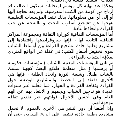
الكتاب " سينفّد" نفسه في الامتحان.
وهكذا عند نهاية كل موسم امتحانات سيكون الطالب قد
ارتاح من كومة من الكتب المدرسية، ولم يعد بحاجة إليها
أو إلى أي من معلوماتها. بذلك تبتعد المؤسسات التعليمية
بنهجها عن تشجيع أسلوب البحث و بالنتيجة عن حب
القراءة واتخاذها عادةً.
أما المؤسسات الثقافية كوزارة الثقافة ومجموعة المراكز
الثقافية التابعة لها ، فإنها ببيروقراطيتها وافتقادها إلى
مشاريع وطنية جادة لتشجيع القراءة بين أوساط الشباب
سوى تخفيض أسعار الكتب؛ في غفلة عن الواقع المتردي
لعلاقة الشباب بالقراءة .
ثم تأتي المؤسسات المعنية بالشباب ( مؤسسات حكومية
أو برسمها ) مثل منظمة طلائع البعث كجهة تمسك
بالشاب طفلاً، وشبيبة الثورة واتحاد الطلبة ، فإنها هي
الأخرى تفتقد إلى الخطط والمشاريع الوطنية حول
القراءة وثقافة القراءة و الحوار، فما فعلته عبر سنوات
عديدة هو تدجين الشباب ولجمهم و الابتعاد بهم عن الهم
العام وفي أحسن الأحوال قولبتهم عبر تقديم ثقافة
موجهة لهم.
وإذا أضفنا أن دور النشر هي الأخرى بالعموم، لا تحمل
مشاريع وطنية جادة، تقتصر على الربح السريع، حتى أن