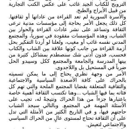
الترويج للكتاب الجيد غائب على عكس الكتب التجارية
من قبيل الأبراج والطبخ.
والأسرة السورية لم تعد القراءة من عاداتها أو ثقافتها.
كل ذلك يجعل الأمر بحاجة إلى مؤسسات مدنية ترعى
الثقافة وتساعد على نشر عادات القراءة والحوار بين
الشباب، وهذه المؤسسات مفقودة في سوريا، والمجتمع
المدني نفسه غائب أو مغيب، ولعلنا لو أردنا التفكير بحل
أزمة القراءة من جانب كونها علاقة بين الشاب والكتاب
فحسب، فدون أدنى شك سنصطدم بمشاكل كثيرة من
بينها المدرسة والجامعة والمجتمع ككل وسيبدو الحل
ضرباً في المستحيل بل واللاجدوى.
الأمر من وجهة نظري يحتاج إلى ما يمكن تسميته
بالحراك على كافة الأصعدة السياسية والاجتماعية
والثقافية المتعلقة بقضايا المجتمع الملحة والتي تهم كل
فئاته بما فيها الشباب ...وهنا تكتسب الثقافة أهمية خاصة
باعتبارها جزءاً من هذا الحراك ونتيجةً له، تجيب على
الأسئلة المهمة في المجتمع. وبالتالي سيجد الشباب
حاجتهم فيها، و في التاريخ الكثير من الأمثلة التي تدل
على أن الثقافة تحتاج لمستوى عالٍ من الحراك السياسي
والاجتماعي لتعيش.