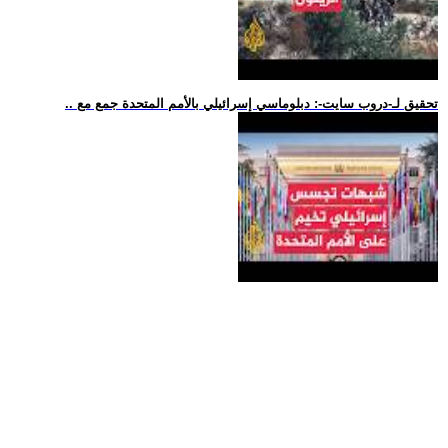
.. تحقيق لـ-دروب سايت-: دبلوماسي إسرائيلي بالأمم المتحدة جمع مع