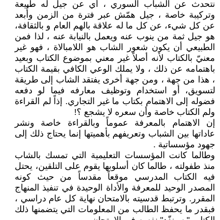
نتحدث عن الشباب السوري ، أي عن جيل له طبيعة
وتركيبة خاصة ، جيل همّش عبر فترة من الزمن وأُبعد
عن كل شيء، عن كل ما له علاقة بالهم العام و بالثقافة،
هو جيل ثمة من ينوب عنه ويعمل بالنيابة عنه ، لذا فمن
الطبيعي أن يكون شعور الشاب هو اللامبالاة ، فهو غير
معنيّ بالكتاب لأنه أصلاً غير معني بموضوع الكتاب وبعيد
باهتمامه عن ذلك ، ولا يملك الوعي الكافي بقيمة الكتاب
، هذا من جهة ، ومن جهة أخرى يفتقد الشاب إلى طريقة
لتسويق، أو استخدام وتوظيف معارفه فيما لو دفعه
فضوله إلى الاهتمام بكتاب ما غير التجاري. إذاً لم القراءة
ولم الكتاب خاصة وأن سعره لا يشجع ؟!
إن الاهتمام بالمعرفة عموماً وبالقراءة خاصة ونشر
عاداتها بين الشباب وتعريفهم بأهميتها إنما يحتاج ذلك إلى
جهود مؤسساتية .
وطالما كانت المؤسسات التعليمية التي تمسك بالشاب
منذ طفولته ، طالما كان أسلوبها يقوم على التلقين، يحتل
فيه الكتاب المدرسي موقعاً مقدساً من حيث كونه
المصدر الوحيد للمعرفة والأداة الوحيدة في تنفيذ المنهاج
المقرر. وترتبط قدسيته بالامتحان نهاية كل عام دراسي ،
فبقدر ما يحفظ الطالب من المعلومات التي يتضمنها ذلك