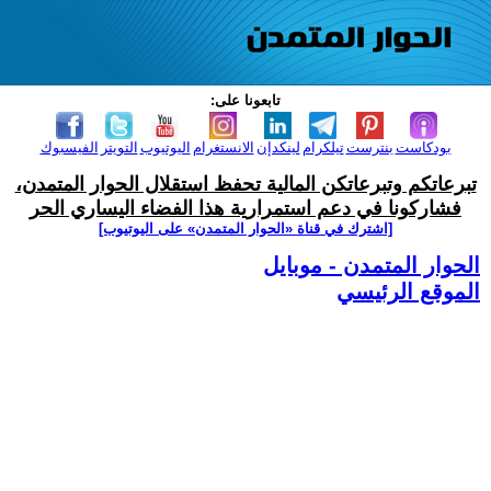
تابعونا على:
بودكاست
بنترست
تيلكرام
لينكدإن
الانستغرام
اليوتيوب
التويتر
الفيسبوك
تبرعاتكم وتبرعاتكن المالية تحفظ استقلال الحوار المتمدن،
فشاركونا في دعم استمرارية هذا الفضاء اليساري الحر
[اشترك في قناة ‫«الحوار المتمدن» على اليوتيوب]
الحوار المتمدن - موبايل
الموقع الرئيسي