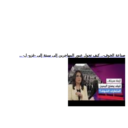
.. -صناعة الخوف-.. كيف تحول عبور المهاجرين إلى سبتة إلى -غزو- ل