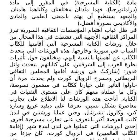
مادة (الكتابة المسرحية) في المقرر إلى مادة
(دراماتورجيا)، فهما مادتان مختلفتان وكلتاهما هامتان.
والمعهد يستطيع أن يهتم بالمعنى العلمي والمادي
والأكاديمي بصورة أفضل.)
في ظل غياب اهتمام المؤسسات الثقافية السورية تبرز
المراكز الثقافية الأجنبية التي نشطت في هذا المجال من
خلال ورشات الكتابة المسرحية التي أقامتها للكتّاب
الشباب في سورية وخارجها. هذه الورشات التي يتحدث
الكتّاب عن أهميتها بالنسبة إليهم، ويختلفون حول تأثيرات
نظرة الغرب إلى الشرقيين، على كتاباتهم. يتحدث وائل
قدور: (شاركتُ في ورشة أقامها المجلس الثقافي
البريطاني ومسرح الرويال كورت ولم يحدث مرة أن
حاولوا التأثير على خيارنا ككتّاب في مضمون نصوصنا،
وكل ما عملناه معهم كان على مستوى التقنيات في
الكتابة. أتاحت هذه الورشات لنا الاطلاع على تجارب
معاصرة بشكل نسبي، تعرفنا على ديفيد غريغ وسارة
كين، وكارول تشرشل. وحين عملنا ورشتين في لندن
كانت الفرصة أكبر بالتعرف على تجارب مسرحية أخرى.
إحدى الورشات التي عملتها في لندن لمدة شهر (إقامة
الكتّاب العالميين) في الرويال كورت، كان جزءاً من