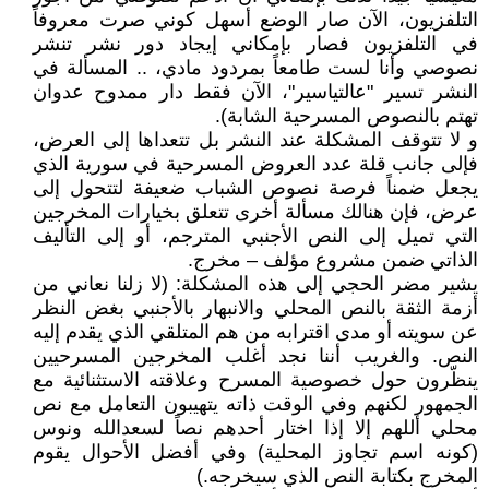
التلفزيون، الآن صار الوضع أسهل كوني صرت معروفاً
في التلفزيون فصار بإمكاني إيجاد دور نشر تنشر
نصوصي وأنا لست طامعاً بمردود مادي، .. المسألة في
النشر تسير "عالتياسير"، الآن فقط دار ممدوح عدوان
تهتم بالنصوص المسرحية الشابة).
و لا تتوقف المشكلة عند النشر بل تتعداها إلى العرض،
فإلى جانب قلة عدد العروض المسرحية في سورية الذي
يجعل ضمناً فرصة نصوص الشباب ضعيفة لتتحول إلى
عرض، فإن هنالك مسألة أخرى تتعلق بخيارات المخرجين
التي تميل إلى النص الأجنبي المترجم، أو إلى التأليف
الذاتي ضمن مشروع مؤلف – مخرج.
يشير مضر الحجي إلى هذه المشكلة: (لا زلنا نعاني من
أزمة الثقة بالنص المحلي والانبهار بالأجنبي بغض النظر
عن سويته أو مدى اقترابه من هم المتلقي الذي يقدم إليه
النص. والغريب أننا نجد أغلب المخرجين المسرحيين
ينظّرون حول خصوصية المسرح وعلاقته الاستثنائية مع
الجمهور لكنهم وفي الوقت ذاته يتهيبون التعامل مع نص
محلي أللهم إلا إذا اختار أحدهم نصاً لسعدالله ونوس
(كونه اسم تجاوز المحلية) وفي أفضل الأحوال يقوم
المخرج بكتابة النص الذي سيخرجه.)