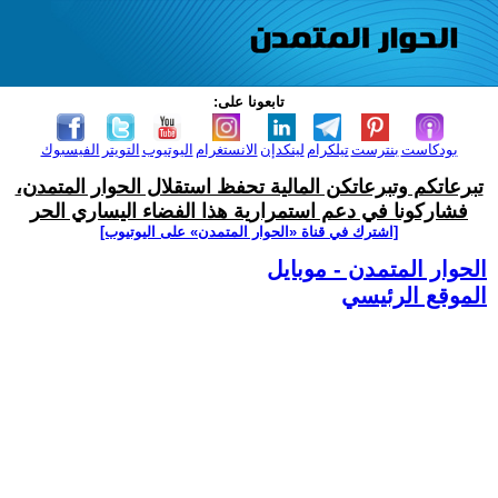
تابعونا على:
بودكاست
بنترست
تيلكرام
لينكدإن
الانستغرام
اليوتيوب
التويتر
الفيسبوك
تبرعاتكم وتبرعاتكن المالية تحفظ استقلال الحوار المتمدن،
فشاركونا في دعم استمرارية هذا الفضاء اليساري الحر
[اشترك في قناة ‫«الحوار المتمدن» على اليوتيوب]
الحوار المتمدن - موبايل
الموقع الرئيسي