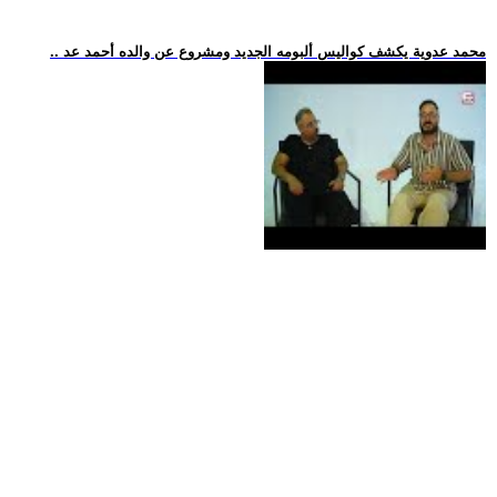
.. محمد عدوية يكشف كواليس ألبومه الجديد ومشروع عن والده أحمد عد