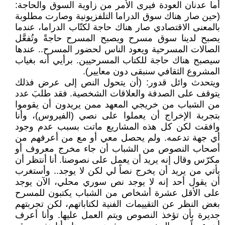
أما عدنان العودة فيرى الأمر من زاوية السوق والحاجة:
(حين صار هناك سوق الدراما التلفزيونية وصارت مطلوبة
بالمعنى الاقتصادي صار هناك حاجة لكتّاب الدراما، عندما
يصبح لدينا سوق مسرح ويصبح المسرح حاجةً وتُفعَّل
الصالات المسرحية ويعود الناس لحضور المسرح.. عندها
سيصبح هناك حاجة للكتاب المسرحيين. برأيي أنه بغياب
المشروع الثقافي سنبقى دون معايير).
ويتحدث وائل قدور: (أن يتحول النص إلى عرض فذلك
يتوقف على الصدفة والعلاقات الشخصية. فقد طلبَ عدد
من الشباب من خريجي المعهد ممن يريدون أن يقوموا
بتجربة الإخراج أن يعملوا على نصي (الفيروس)، وأنا
وافقت لكن كل هذه المشاريع ماتت بسبب عدم وجود
أي جهة تدعمه. ولم يحصل معي أو مع من أعرفهم من
أصحاب النصوص من الشباب أن جاء مخرج معروف أو
مكرّس وقال إنه يريد أن يعمل على نصوصنا. أنا أنتظر أن
يأتي من يريد أن يخرج نصاً لي لكن لا يوجد.. وأستغرب
أن يقول أحد إنه لا يوجد نص سوري محلي، الآن يوجد
على الأقل عشرة أشخاص من الشباب يكتبون للمسرح
بغض النظر عن التقييمات الفنية لكتاباتهم، لكن تجربتهم
جديرة بأن تؤخذ النصوص ويتم العمل عليها. وأنا أعرف