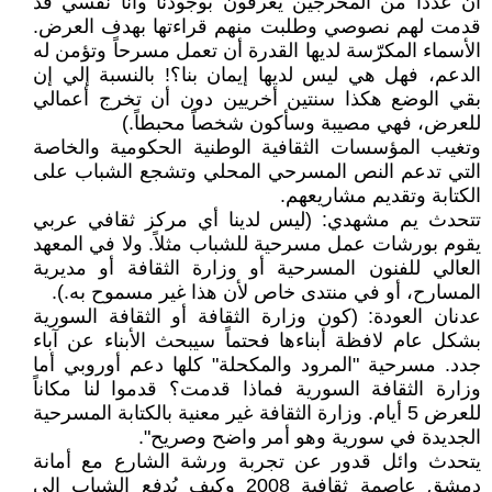
أن عدداً من المخرجين يعرفون بوجودنا وأنا نفسي قد
قدمت لهم نصوصي وطلبت منهم قراءتها بهدف العرض.
الأسماء المكرّسة لديها القدرة أن تعمل مسرحاً وتؤمن له
الدعم، فهل هي ليس لديها إيمان بنا؟! بالنسبة إلي إن
بقي الوضع هكذا سنتين أخريين دون أن تخرج أعمالي
للعرض، فهي مصيبة وسأكون شخصاً محبطاً.)
وتغيب المؤسسات الثقافية الوطنية الحكومية والخاصة
التي تدعم النص المسرحي المحلي وتشجع الشباب على
الكتابة وتقديم مشاريعهم.
تتحدث يم مشهدي: (ليس لدينا أي مركز ثقافي عربي
يقوم بورشات عمل مسرحية للشباب مثلاً. ولا في المعهد
العالي للفنون المسرحية أو وزارة الثقافة أو مديرية
المسارح، أو في منتدى خاص لأن هذا غير مسموح به.).
عدنان العودة: (كون وزارة الثقافة أو الثقافة السورية
بشكل عام لافظة أبناءها فحتماً سيبحث الأبناء عن آباء
جدد. مسرحية "المرود والمكحلة" كلها دعم أوروبي أما
وزارة الثقافة السورية فماذا قدمت؟ قدموا لنا مكاناً
للعرض 5 أيام. وزارة الثقافة غير معنية بالكتابة المسرحية
الجديدة في سورية وهو أمر واضح وصريح".
يتحدث وائل قدور عن تجربة ورشة الشارع مع أمانة
دمشق عاصمة ثقافية 2008 وكيف يُدفع الشباب إلى