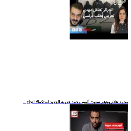
.. محمد علام وهيثم سعيد: ألبوم محمد عدوية الجديد استكمالا لنجاح