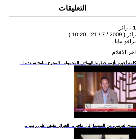
التعليقات
1 - زائر
زائر ( 2009 / 7 / 21 - 10:20 )
برافو مايا
اخر الافلام
.. كلمة أخيرة -أزمة خطوط الهواتف المحمولة.. المخرج سامح سند: ما
.. مهدي لعريبي: من السينما إلى -مافيا-... الجزائر تقبض على زعيم