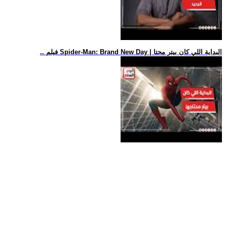
.. فيلم Spider-Man: Brand New Day | البداية اللي كان بيتر محتا