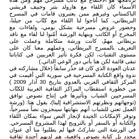
برنامجها هو الاجتماع مع كاتب مسرحي مهم ومن هذه
الأسماء كان اللقاء مع هارولد بنتر وحنيف قريشي
الباكستاني وغيرهم ممن يعتبرون قامات في المسرح
البريطاني، كما أتاحوا لنا اللقاء مع كتّاب من جيلنا،
وحضور عروض مسرحية بشكل يومي، ولقاءات مع
المخرج أو الكاتب وبنهاية الورشة أمّنوا لنا لقاء مع ناقد
بريطاني مهمّ، كانت ورشة متكاملة وعملت على
التعريف بالمسرح البريطاني، وعملهم معنا كان على
مستوى التقنيات، لكن فكرة تأثير الغربيين في كتاباتنا
تبقى قائمة لكن هنا يأتي دور الوعي الذاتي.)
عدنان العودة الذي كان قد حذّر سابقاً (خلال مشاركته في
ندوة واقع الكتابة المسرحية في سورية التي أقيمت في
المركز الثقافي العربي بالعدوي بتاريخ 30 آذار 2009 )
من خطورة استقطاب المراكز الثقافية الغربية للكتّاب
المسرحيين الشباب وتأثيرها في إنتاج نصوص توافق
(توجهاتهم ونظرتهم الاستشراقية إلينا)، يقول هنا: (ورشة
العمل تعني للشباب أنهم بنهايتها سينجزون نصاً مسرحياً،
وتوفر الإمكانات الجيدة لإنجاز النص سواء بمكان اللقاء
والكتابة أو بالسفر أو بالترويج لهذا المشروع المسرحي.
في الورشة التي شاركتُ فيها لم يطلبوا منا أي عنوان
محدد بل كتابة نصوص واقعية، هم لديهم أجندة ثقافية