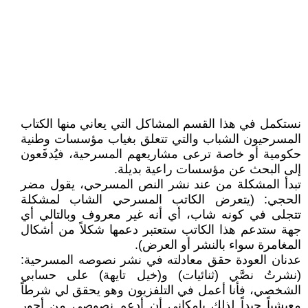
نستكمل في هذا القسم المشاكل التي يعاني منها الكتاب
المسرحيون الشباب والتي تتعلق بغياب مؤسسات وطنية
حكومية أو خاصة ترعى مشاريعهم المسرحية، فيُدفَعون
إلى البحث عن مؤسسات راعية بديلة.
تبدأ المشكلة من عند نشر النص المسرحي، يقول مضر
الحجي: (يتعرض الكاتب المسرحي الشاب لمشكلة
تتجلى في كونه شاب، أي أنه غير معروف وبالتالي أي
جهة ستدعم هذا الكاتب ستعتبر دعمها شكلاً من أشكال
المغامرة سواء بالنشر أو العرض).
عدنان العودة حقق معادلته في نشر نصوصه المسرحية:
(نشرتُ نصَّي (ثنائيات) و(خيل تايهة) على حسابي
الشخصي، فأنا أعمل في التلفزيون وهو يحقق لي شرطاً
معيشياً جيداً لذلك بإمكاني أن أدعم نصوصي من أجور