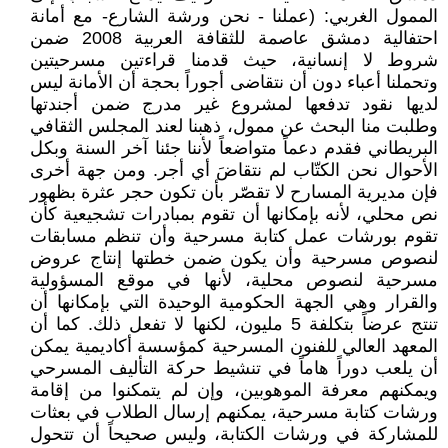
الممول الغربي: (عملنا - نحن ورشة الشارع- مع أمانة
احتفالية دمشق عاصمة للثقافة العربية 2008 ضمن
شروط لا إنسانية، حيث قدمنا قراءتين مسرحيتين
وتحملنا أعباء دون أن نتقاضى أجوراً بحجة أن الأمانة ليس
لديها نقود تدفعها لمشروع غير مدرج ضمن أجندتها
وطلبت منا البحث عن ممول، ذهبنا لعند المجلس الثقافي
البريطاني فقدم دعماً متواضعاً لأننا جئنا آخر السنة وبكل
الأحوال نحن الكتّاب لم نتقاضَ أي أجر. ومن جهة أخرى
فإن مديرية المسارح لا تقصّر بأن تكون حجر عثرة بظهور
نص محلي، لأنه بإمكانها أن تقوم بمبادرات تشجيعية كأن
تقوم بورشات عمل كتابة مسرحية وأن تنظم مسابقات
لنصوص مسرحية وأن يكون ضمن خطتها إنتاج عروض
مسرحية لنصوص محلية، لأنها في موقع المسؤولية
والقرار وهي الجهة الحكومية الوحيدة التي بإمكانها أن
تنتج عرضاً بتكلفة 5 مليون، لكنها لا تفعل ذلك. كما أن
المعهد العالي للفنون المسرحية كمؤسسة أكاديمية يمكن
أن يلعب دوراً هاماً في تنشيط حركة التأليف المسرحي
ويمكنهم معرفة الموهوبين، وإن لم يتمكنوا من إقامة
ورشات كتابة مسرحية، يمكنهم إرسال الطلاب في بعثات
للمشاركة في ورشات الكتابة، وليس صحيحاً أن تتحول