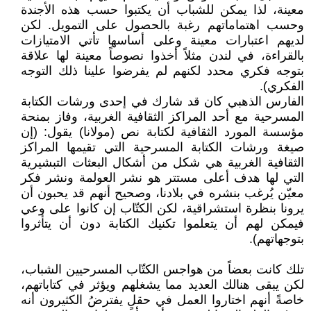
معينة، لذا يمكن للشباب أن يكتبوا حسب هذه الأجندة
وحسب اهتماماتهم رغبة بالحصول على التمويل. لكن
لديهم اعتبارات معينة وعلى أساسها تأتي الامتيازات
بالقراءة، في لندن مثلاً أخذوا نصوصاً معينة لها علاقة
بتوجه فكري محدد لكنهم لم يفرضوا علينا ذلك التوجه
الفكري).
الفارس الذهبي كان قد شارك في إحدى ورشات الكتابة
المسرحية مع أحد المراكز الثقافية الغربية، وفاز بمنحة
مؤسسة المورد الثقافية لكتابة نص (مولانا) يقول: (إن
صيغة ورشات الكتابة المسرحية التي تقيمها المراكز
الثقافية الغربية هي شكل من أشكال البعثات التبشيرية
التي لها هدف أعلى مستتر هو نشر العولمة ونشر فكر
معيّن يُرغب بنشره في بلادنا، وصحيح أنهم قد يحبون أن
يرونا بنظرة استشراقية، لكن الكتّاب إن كانوا على وعي
فيمكن لهم أن يتعلموا تكنيك الكتابة دون أن يتأثروا
بتوجهاتهم).
تلك كانت بعضاً من هواجس الكتّاب المسرحيين الشباب،
لكن يبقى هنالك العديد مما يشغلهم ويؤثر في كتاباتهم،
خاصةً أنهم اختاروا العمل في حقلٍ يفترضُ الكثيرون أنه