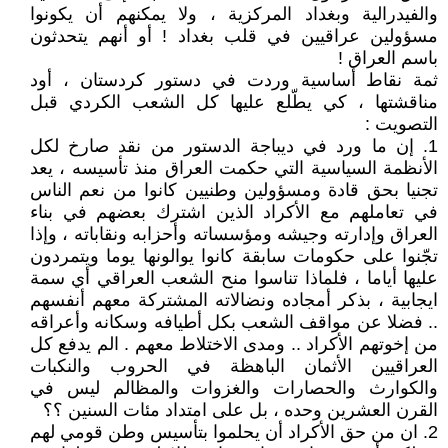
والفيدرالية وبغداد المركزية ، ولا يمكنهم أن يكونوا
مسؤولين عراقيين في قلب بغداد ! أو أنهم يتحدثون
باسم العراق !
ثمة نقاط أساسية وردت في دستور كردستان ، أود
مناقشتها ، كي يطّلع عليها كل الشعب الكردي قبل
التصويت :
1. إن ما ورد في ديباجة الدستور من نقد صارخ لكل
الأنظمة السياسية التي حكمت العراق منذ تأسيسه ، يعد
تجنيا بحق قادة ومسؤولين وطنيين كانوا من نعم الناس
في تعاملهم مع الأكراد الذين اشترك بعضهم في بناء
العراق وإدارته وجيشه ومؤسساته وأحزابه ونقاباته ، وإذا
تجّنوا على حكومات سابقة كانوا يوالونها يوما ويتمردون
عليها أياما ، فلماذا تناسوا منح الشعب العراقي أي سمة
ايجابية ، بذكر أمجاده ونضالاته المشتركة معهم أنفسهم
.. فضلا عن مواقف الشعب بكل أطيافه وسكانه وأعراقه
من إخوتهم الأكراد .. ومدى الاختلاط معهم . الم يدفع كل
العراقيين الأثمان الباهظة في الحروب والنكبات
والكوارث والحصارات والغزوات والمظالم ليس في
القرن العشرين وحده ، بل على امتداد مئات السنين ؟؟
2. ان من حق الأكراد أن يحلموا بتأسيس وطن قومي لهم