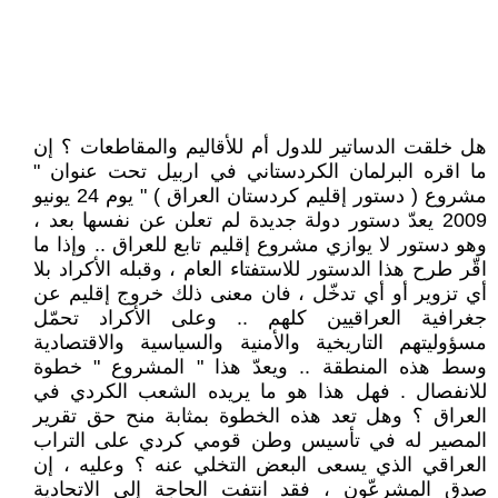
هل خلقت الدساتير للدول أم للأقاليم والمقاطعات ؟ إن
ما اقره البرلمان الكردستاني في اربيل تحت عنوان "
مشروع ( دستور إقليم كردستان العراق ) " يوم 24 يونيو
2009 يعدّ دستور دولة جديدة لم تعلن عن نفسها بعد ،
وهو دستور لا يوازي مشروع إقليم تابع للعراق .. وإذا ما
اقّر طرح هذا الدستور للاستفتاء العام ، وقبله الأكراد بلا
أي تزوير أو أي تدخّل ، فان معنى ذلك خروج إقليم عن
جغرافية العراقيين كلهم .. وعلى الأكراد تحمّل
مسؤوليتهم التاريخية والأمنية والسياسية والاقتصادية
وسط هذه المنطقة .. ويعدّ هذا " المشروع " خطوة
للانفصال . فهل هذا هو ما يريده الشعب الكردي في
العراق ؟ وهل تعد هذه الخطوة بمثابة منح حق تقرير
المصير له في تأسيس وطن قومي كردي على التراب
العراقي الذي يسعى البعض التخلي عنه ؟ وعليه ، إن
صدق المشرعّون ، فقد انتفت الحاجة إلى الاتحادية