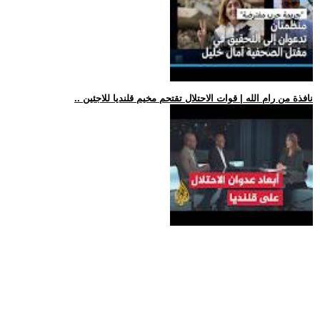
.. نافذة من رام الله | قوات الاحتلال تقتحم مخيم قلنديا للاجئين