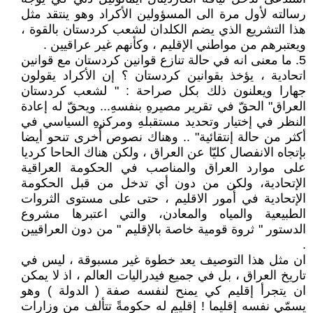
رسالته لأول مرة الى المسؤولين الأكراد وهو ينتقد مثل
هذا التشريع الذي يضم الكلدان لشعب كردستان بالقوة ،
ويعتبرهم من مواطني الإقليم ، وكأنهم غير عراقيين .
5. ما معنى انه في حالة تنازع قوانين كردستان مع قوانين
اتحادية ، يؤخذ بقوانين كردستان ؟ إن الأكراد يقولون
جهارا ويعلنون ذلك بكل صراحة : " لشعب كردستان
العراق" الحقّ في تقرير مصيرهِ بنفسهِ... ويحقّ له إعادة
النظر في إختيار وتحديد مستقبلهِ ومركزهِ السياسي في
أكثر من حالة إنتقائية" .. وهناك نصوص أُخرى تنحو أيضا
بإتجاه الانفصال كليّا عن العراق ، ولكن هناك الحاحا كرديا
على موارد العراق والمناصب في الحكومة العراقية
الإتحادية، ولكن من دون أي تدخل من قبل الحكومة
الإتحادية في أُمور الاقليم ، حتى على مستوى الثروات
الطبيعية والمياه والمعادن، والتي اعتبرها مشروع
الدستور " ثروة قومية خاصة بالإقليم " من دون العراقيين
.
ان مثل هذا التوصيف يعد خطوة غير مسبوقة ، ليس في
تاريخ العراق ، بل في جميع فيدراليات العالم ، اذ لا يمكن
ان يتجرأ إقليم كي يمنح لنفسه صفة ( الدولة ) وهو
يسمّي نفسه إقليما ! إقليم له حكومةً تتألف من وزارات