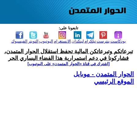
تابعونا على:
بودكاست
بنترست
تيلكرام
لينكدإن
الانستغرام
اليوتيوب
التويتر
الفيسبوك
تبرعاتكم وتبرعاتكن المالية تحفظ استقلال الحوار المتمدن،
فشاركونا في دعم استمرارية هذا الفضاء اليساري الحر
[اشترك في قناة ‫«الحوار المتمدن» على اليوتيوب]
الحوار المتمدن - موبايل
الموقع الرئيسي