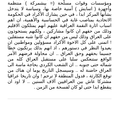
ومؤسسات وقوات مسلّحة (= بيشمركة ) منتظمة
وأجهزة ( اسايش ) أمنية خاصة بها، وسياسة لا يتدخل
بشأنها المركز ابدا ، في حين يشارك الأكراد في الحكومة
الاتحادية بمناصب غاية في الحساسية والأهمية، ان اهم
اسباب اثارة النقمة العراقية عليهم انهم يمتلكون الاقليم
وذلك من حقهم ان كانوا مشاركين ، ولكنهم يستحوذون
على العراق وذلك ليس من حقهم ان كانوا شبه مستقلين
! اتمنى على كل الاخوة الأكراد مسؤولين ومواطنين ان
يعيدوا النظر في دستورهم ، اذ انهم بذلك يرتكبون خطأ
جسيما بحقهم وحق العراق .. ان محاولة فرضهم الأمر
الواقع ستنعكس سلبا على مستقبل العراق كله من
شماله حتى جنوبه .. ان الشعب الكردي بحاجة ماسة الى
العراق حاضنة له .. وسيسجل التاريخ يوما ان هناك من
توقع الكارثة ، فدول المنطقة لا ترحم ! وان تاريخا عراقيا
مشتركا عاش بين العراقيين آلاف السنين .. لا اود ان
ينقطع ابدا حتى لو كان لفسحة من الزمن .