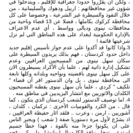
، ولكن أن يقرّروا حدودا جغرافية للإقليم ، ويتدخلوا في
شؤون غير محافظاتهم : اربيل ودهوك والسليمانية ، من
خلال النفوذ والسيطرة غير الشرعية ، وخصوصا على كل
محافظة كركوك بكاملها ، فضلا عن 13 قضاء وناحية من
محافظات نينوى وديالى وواسط ، أي عدم الاعتراف
بالإدارة الحكومية لبغداد على هذه المناطق التي لم تزل
شرعيتها قائمة !
3.واذا كانوا قد أكدوا على عدم جواز تأسيس إقليم جديد
داخل حدود كردستان ، فهم بذلك يريدون السيطرة على
سكان سهل نينوى من المسيحيين العراقيين وعدم
تشكيل إدارة ذاتية لهم ، علما بأن الأكراد يسيطرون الان
على كل سهل نينوى باقضيته ونواحيه وبلداته وكلها تابعة
الى محافظة نينوى ، بل وان الدستور اقر أن قضاء "
تلكيف " كردي ، علما بأن سهل نينوى يقطنه المسيحيون
الكلدان والاثوريين مع انتشار اليزيديين في مناطق منه .
4. اما توصيف الدستور لشعب كردستان الذي يتكون ، كما
قال ، من الكرد والقوميات الأخرى : تركمان ، كلدان ،
آشوريين ، ارمن ، وعرب .. فلقد اثار حفيظة العراقيين ،
اذ يشرّع لأول مرة دستوريا صفة ( شعب ) ويجبر الناس
على ان يكونوا جزءا منه بالقوة ، فهذا خطأ جسيم
استدعى تدخل نيافة الكاردينال ايمانوئيل دلي كي يوّجه