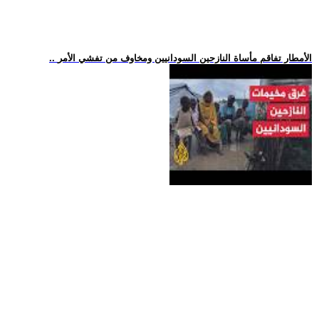
.. الأمطار تفاقم مأساة النازحين السودانيين ومخاوف من تفشي الأمر