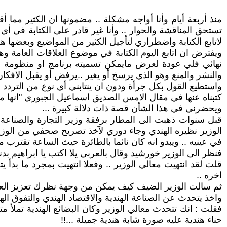
منذ أربعة أيام وأنا أواجه مشكلة .. مضمونها ان الكثير مما
تستحق المناقشة والحوار .. وأنا غير قادر على الكتابة في أي
لاتابع الكتابة واضطراري لتأجيل الكثير من المواضيع وبعضها ها
ويفترض ان اتابع اليوم الكتابة في موضوع العلاقات العامة و
نهائي فلي عودة لعرض مايمكن تسميته برنامج او منظومة خطوات
والنشر والمنع وهو الذي يرسخ أو يغير ..يرفض أو يقبل الافكار
واستطيع القول بكل جرأة ودون ان ينتابني أي نوع من التردد ا
كتبناه عنها في مقال الامس الصديق اسماعيل الجبوري "انها
ويحضرني في هذا الشأن قصة ذات دلالة كبيرة ...
قبل سنوات ذهبت الى المطار برفقة وزير التجارة والصناعة ال
الوزير نظيره الهندي وجاء دوري لآخذ تصريح صحفي من الوزير 
في عينيه .. ويبدو انه كان نائما بالطائرة حيث الساعة تقترب من
فنظر الى الوزير خورشيد وقال بالعربي يلا اكتب يا ابراهيم بدنا
قلت لقد انتهيت معالي الوزير .. وفعلا انتهيت بمجرد ما بدأ 
اخره ..
ثم سالت الوزير الضيف كيف يمكن من وجهة نظرك تعزيز العلاقا
واخذ يتحدث عن الصناعة الهندية والاقتصاد الهندي والتفوق اله
فقلت : انك تتحدث معالي الوزير وكان البضائع الهندية تملأ 
حناء هندية عليه صورة شابة هندية جميلة ...!!