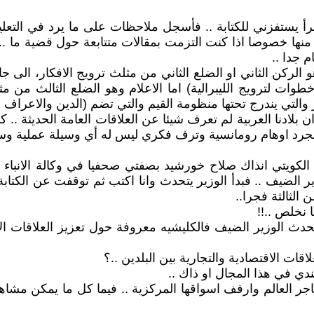
 أقرأ يستفزني للكتابة .. فأسجل ملاحظات على ما يرد في التع
 منها خصوصا اذا كنت التزمت بمقالات متتابعة حول قضية ما ..
م جدا ..
هو الركن الثاني او الضلع الثاني من مثلث ترويج الافكار، ا
 لترويج الليبرالية) اما الاعلام وهو الضلع الثالث من مثلث
 والتي يندرج تحتها منظومة القيم والتي تضم (الدين والاعراف 
ن بلادنا العربية لم تعرف شيئا عن العلاقات العامة الحديثة .
 مجرد اوهام رومانسية وترف فكري ليس له أي وسيلة عملية وس
كويتي انذاك صلاح خورشيد بصفتي صحفيا في وكالة الانباء الكو
الضيف .. فبدأ الوزير يتحدث وانا اكتب ثم توقفت عن الكتابة 
 الثالثة فجرا..
 نخلص ..!!
يتحدث الوزير الضيف فالكليشيه معروفة حول تعزيز العلاقات الا
ت الاقتصادية والتجارية بين البلدين ..؟
ندي في هذا المجال او ذاك ..
متاجر العالم وارفف اسواقها المركزية .. فيما كل ما يمكن مش