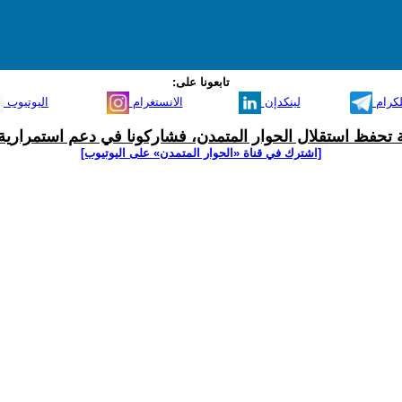
تابعونا على:
لكرام
لينكدإن
الانستغرام
اليوتيوب
ية تحفظ استقلال الحوار المتمدن، فشاركونا في دعم استمرارية 
[اشترك في قناة ‫«الحوار المتمدن» على اليوتيوب]