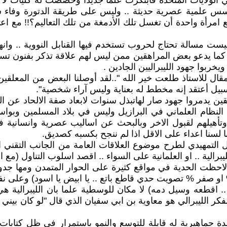
ي الولايات المتحدة فابتكرت علما جديدا وخصصت له كليات لا 
س علمية عصرية حديثة .. وليس على طريقة الدتورة وفاء س
 امرأة واحدة أن تغسل تلك الأدمغة من تلك التعاليم؟!! مع اعت
يست مسالة تحتاج لحروب تستخدم فيها القنابل النووية .. وانها
 كما يدعو بعض المراهقين ممن ليس لهم علاقة تذكر بفنون تسويق
يخربوا جهود الليبراليين الجادين .
ال للاستاذ طلعت خير الله "..لقد أوصلنا البعض من المعلقين و
بيل أعتقد إنه مخطط له بعناية وليس آراء شخصية".
قين يدمروا جهود صار لهاتبذل سنوات لابعاد صفة الالحاد عن ال
 النظام العلماني في البرازيل وليس في بلاد المسلمين وبو
هم وتأهيلهم لقبول الاخر وبالبحث عن اساليب عصرية وانسان
 لسنا اعداء على الاقل اذا لم ننجح بكسبه كصديق.
ال التمهيدي لطرح موضوع العلاقات العامة من الجانب التقني 
لية .. او العلمانية على السواء .. اقصد اسلوب التناول (مع الان
احظت الحدية في مواقع كثيرة على الحوار المتمدن ومها جدول
او 50 او 70 او 90 بل معظم التقييمات اما ان تكون 100% او صفر % تصويت حدي قاطع باتع .. 
 اقطعه وسيل دمه) لا مكان للوسطية علما بان الليبرالية هي 
كر الليبرالي هو معاوية بن ابي سفيان الذي قال "لو كان بيني 
عدة جماهيرية له قابلة للتوسع والنمو باستمرار في ظل كتاب