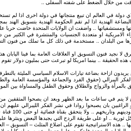
قت من خلال الضغط على شفته السفلى ..
لة في العالم ان تبيع منتجاتها في دولة اخرى اذا لم تستخدم
بضاعة الهندية اذا لم تقم الحكومة الهندية بتسويق الهند بمج
عاتها ومستشفياتها .. واضفت ان الولايات المتحدة خاضت حربا ع
امريكية او متعددة الجنسيات والمنتشرة في الكثير من دول ا
يرها من البلدان .. مستخدمة في ذلك كل ما تملك من فنون التسو
 نجيد فنون التسويق او العلاقات العامة بما فينا اليابان هذه ا
الحقيقة .. بينما امريكا لو تبرعت حتى بمليون دولار تقوم الدني
بع يريدون ازاحة بضاعة تيارات الاسلام السياسي المليئة بالتط
لفكر اليبرالي (حقوق الفرد والجماعة والمؤسسة العامة والطر
ق بالمرأة والزواج والطلاق وحقوق الطفل والمساواة بين الموا
ا يتم في ساعات ما بعد الظهر وبعد ان يصحوا المثقفين من ق
 الراغبين بان يصبحوا روادا في نشر الفكر الليبرالي عليهم ان
نشر الليبرالية ل
ثورية .. او على طريقة الردح التي يجبدها البعض وينثرها على م
ا .. هذه الاستراتيجية تقوم على اضلاع المثلث – التسويق – العل