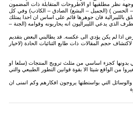
ق وجهة نظر مطلقيها او الاطروحات المتقابلة ذات المضمون
يء – الحسن ) (الجميل – البشع) الصادق – الكاذب) وفي كل
لق بالليبرالية فان جوهرها قائم على اساس ان احدا يمتلك
ف الذي يدعي الليبراليون انه يحاربونه وقوامه (الجنة –
رض اذا لم يكن يؤدي الى عكسه. قد يطالبني البعض بتقديم
كتشاف حجم المقالات ذات طابع الثنائيات الحادة (لاخيار
تي بدونها كجزء اساسي من مثلث ترويج المنتجات (سلعا او
روا من الواقع شيئا الا بقوة قوانين التطور الطبيعي والتي
ب والوسائل التي بواستطتها يروجون افكارهم وكم اتمنى ان
ة