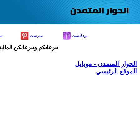
بودكاست
بنترست
تي
تبرعاتكم وتبرعاتكن المال
الحوار المتمدن - موبايل
الموقع الرئيسي