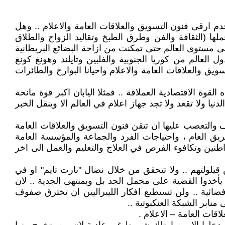
 ارقى فنون التسويق والعلاقات العامة والاعلام .. وهل
ملها (الثقافة والفن وطرق الطبخ وتقاليد الزواج والطلاق
لى مستوى العالم حتى تمكنت من ازاحة البضائع البريطانية
لعالم من كوريا الجنوبية والفلبين وتايلند وهونغ كونغ
يق والعلاقات العامة والاعلام واحيانا البوارج والطائرات
لقوة الاقتصادية العملاقة .. فمثلا اليابان اكبر قوة مانحة
ا ولا تقعد ولا تجد جهاز اعلام في العالم الا وينقل الخبر
رف والتعصب عليها ان تتقن فنون التسويق والعلاقات العامة
يق العام ، واحتياجات الفرد والجماعة والمؤسسة العامة
طنين وتكافوء الفرص في العلاج والتعليم والعمل الى اخر
يلولتهم .. ولا تتحقق من خلال نضال "بارت تايم" او في
 يأخذوا القضية على محمل الجد بل وبمنتهى الجدية .. لان
ا يتحقق بكتابة مقال يسفه افكار المتطرفين ودينهم وتاريخهم .. ولا يتحقق بقناة فضائية او حتى 100 قناة فضائية .. ولن تستطيع افكار الليبراليين ان تخترق صفوف
نابر الشبكة العنكبوتية ..
اقات العامة – الاعلام .