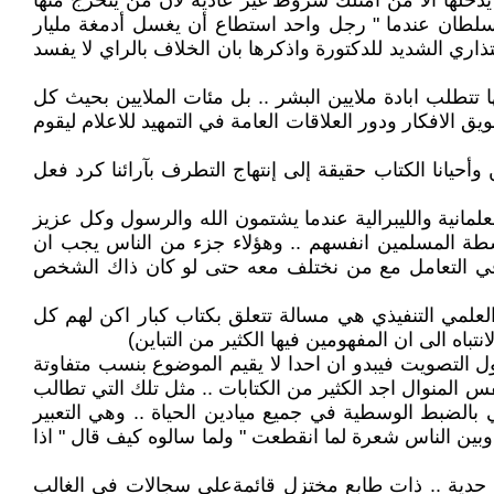
يدخلها الا من امتلك شروط غير عادية لان من يتخرج منها
لطان عندما " رجل واحد استطاع أن يغسل أدمغة مليار
ذاري الشديد للدكتورة واذكرها بان الخلاف بالراي لا يفسد
 تتطلب ابادة ملايين البشر .. بل مئات الملايين بحيث كل
 الافكار ودور العلاقات العامة في التمهيد للاعلام ليقوم
أحيانا الكتاب حقيقة إلى إنتهاج التطرف بآرائنا كرد فعل
علمانية والليبرالية عندما يشتمون الله والرسول وكل عزيز
اسطة المسلمين انفسهم .. وهؤلاء جزء من الناس يجب ان
ية في التعامل مع من نختلف معه حتى لو كان ذاك الشخص
العلمي التنفيذي هي مسالة تتعلق بكتاب كبار اكن لهم كل
تباه الى ان المفهومين فيها الكثير من التباين)
 التصويت فيبدو ان احدا لا يقيم الموضوع بنسب متفاوتة
يا ابيض يا اسود) وعلى نفس المنوال اجد الكثير من الكتابات .. مثل تلك التي تطالب
بالضبط الوسطية في جميع ميادين الحياة .. وهي التعبير
وبين الناس شعرة لما انقطعت " ولما سالوه كيف قال " اذا
ات حدية .. ذات طابع مختزل قائمةعلى سجالات في الغالب