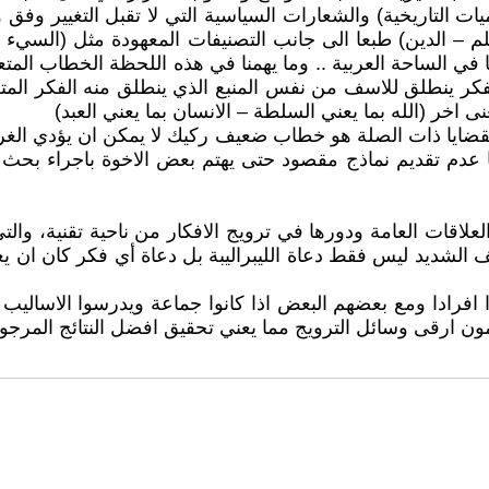
يات التاريخية) والشعارات السياسية التي لا تقبل التغيير وف
(العلم – الدين) طبعا الى جانب التصنيفات المعهودة مثل (الس
 في الساحة العربية .. وما يهمنا في هذه اللحظة الخطاب المتع
كر ينطلق للاسف من نفس المنبع الذي ينطلق منه الفكر المتطر
معنى اخر (الله بما يعني السلطة – الانسان بما يعني العبد)
 القضايا ذات الصلة هو خطاب ضعيف ركيك لا يمكن ان يؤدي الغ
 عدم تقديم نماذج مقصود حتى يهتم بعض الاخوة باجراء بحث لا
علاقات العامة ودورها في ترويج الافكار من ناحية تقنية، وال
ف الشديد ليس فقط دعاة الليبراليبة بل دعاة أي فكر كان ان يغي
وا افرادا ومع بعضهم البعض اذا كانوا جماعة ويدرسوا الاسالي
مون ارقى وسائل الترويج مما يعني تحقيق افضل النتائج المرجو