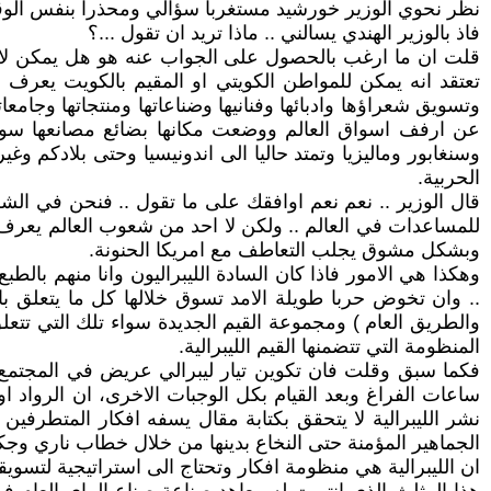
نظر نحوي الوزير خورشيد مستغربا سؤالي ومحذرا بنفس الو
فاذ بالوزير الهندي يسالني .. ماذا تريد ان تقول ...؟
قلت ان ما ارغب بالحصول على الجواب عنه هو هل يمكن لاي دو
تعتقد انه يمكن للمواطن الكويتي او المقيم بالكويت يعرف ال
وتسويق شعراؤها وادبائها وفنانيها وضناعاتها ومنتجاتها وجام
عن ارفف اسواق العالم ووضعت مكانها بضائع مصانعها سواء ال
وسنغابور وماليزيا وتمتد حاليا الى اندونيسيا وحتى بلادكم وغ
الحربية.
قال الوزير .. نعم نعم اوافقك على ما تقول .. فنحن في الشرق لا
للمساعدات في العالم .. ولكن لا احد من شعوب العالم يعرف هذه 
وبشكل مشوق يجلب التعاطف مع امريكا الحنونة.
وهكذا هي الامور فاذا كان السادة الليبراليون وانا منهم بالط
.. وان تخوض حربا طويلة الامد تسوق خلالها كل ما يتعلق با
والطريق العام ) ومجموعة القيم الجديدة سواء تلك التي تتعل
المنظومة التي تتضمنها القيم الليبرالية.
فكما سبق وقلت فان تكوين تيار ليبرالي عريض في المجتمع ل
ساعات الفراغ وبعد القيام بكل الوجبات الاخرى، ان الرواد او
الجماهير المؤمنة حتى النخاع بدينها من خلال خطاب ناري وجكل 
ان الليبرالية هي منظومة افكار وتحتاج الى استراتيجية لتسويقه