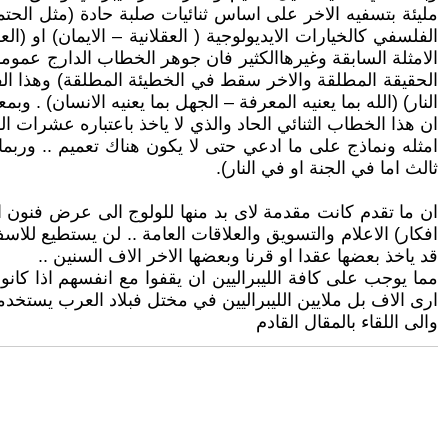
مليئة بتسفيه الاخر على اساس ثنائيات صلبة حادة (مثل الحتم
الفلسفي كالخيارات الايديولوجية ( العقلانية – الايمان) او 
الامثلة السابقة وغيرهاالكثير فان جوهر الخطاب الدارج عموما
الحقيقة المطلقة والاخر سقط في الخطيئة المطلقة) وهذا الف
النار) (الله بما يعنيه المعرفة – الجهل بما يعنيه الانسان) . وب
ان هذا الخطاب الثنائي الحاد والذي لا ياخذ باعتباره عشرات
امثله ونماذج على ما ادعي حتى لا يكون هناك تعميم .. وربما
ثالث اما في الجنة او في النار).
ان ما تقدم كانت مقدمة لاى بد منها للولوج الى عرض فنون ال
افكار) الاعلام والتسويق والعلاقات العامة .. لن يستطيع للاس
قد ياخذ بعضها عقدا او قرنا وبعضها الاخر الاف السنين ..
مما يوجب على كافة الليبراليين ان يقفوا مع انفسهم اذا كان
ارى الاف بل ملايين الليبراليين في مختل فبلاد العرب يستخد
والى اللقاء بالمقال القادم