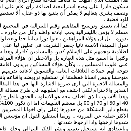
هذا المثلث الذي انتبهت له معاهد صناعة صناع الراي العام ف
سيكون قادرا على وضع استراتيجية لصناعة رأي عام على اس
ونصف بشري بتعاليم لا يمكن أن يقتنع بها ذو عقل، ألا تستطيع
للود قضية .
كما ان تعميق وترسيخ المفاهيم وقيم الليبرالية في المجتمع ل
مسلم لا يؤمن بالليثبرالية يجب ابادته واهله وكل من جاوره ..
بدوره .. بل ان هؤلاء المراهقين يلعبوا دورا سلبيا جدا ويعطلوا و
تقول السيدة/ الانسة تانيا جعفر الشريف في تعليق لها على مق
لظلامية تهجمهم على الإسلام كدين والمسلمين كافراد وهذا س
وكثيرا ما اسمع مثل هذه العبارة بل والاخطر ان هؤلاء المراه
على قلوب المسلمين .. وكأن هؤلاء المساكين يريدون اقامة
تتوجه لهم حملات العلاقات العامة والتسويق لاعادة تدريب
متوحشا وليس انسانا فعظمتنا ان نستطيع ترويضه واقناعه باننا
والمسالة الاخيرة التي ارى ضروة الاشارة اليها في هذا المق
التقدير والاحترام لكني اختلف مع اسلوبهم في طرح مسالة الليبرا
وهذا الاسلوب الذي اختلف معه هو الاسلوب الحدي بالطرح (ل
40 
بقطع دابر المشكلة من جذورها (على راي اخوانا المصريين ..
الاكثر عملية عن المرونة .. وربما استطيع القول ان مؤسس الف
شدوها ارخيتها واذا ارخوها شددتها".
وباعتقادي انه يستحيل تعميم ونشر الفكر اليبرالي وخلق قا