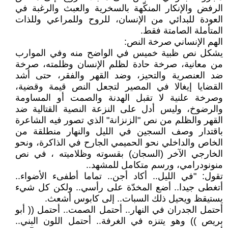
الرفض والإنكار المنكّهة بالسخرية والعبث والرغبة في
العودة للبدائي من الإنسان، للروح وللمراعي وللذات
المتأملة الصامتة فقط.
الهم الإنساني صرخة النص:
يشكل نص ظبية خميس في الواضح منه وفي الموارب
من معانية، صرخة حادة لظلم الإنسان وظلمته، صرخة
ضد العنصرية والتحيز، وضد القهر والفقر، حتى أشد
القضايا إيغالا في المصير لتجعل النص قيمة وقضية،
وصرخة علنية لا تقبل الهدنة والصمت أو المساومة
والرضوخ، وليس أدل على النزعة النصية القتالية ضد
القهر والظلم من نص "الزنزانة" الذي تصور فيه الشاعرة
باقتدار وصف السجين في الليل والنهار منطلقة من
الخاص والداخلي نحو الحميمي الجارح في الذاكرة، ونحو
الخارجي الآخر (السجان) بقسوته وظلاميته ، في نص
منونودرامي، ورسم متكامل للمشهد..
تقول: "في الليل.. أكاد أجن.. تماما أطفىء الأضواء..
أتغطى جيدا.. أضع المخدّة على رأسي.. ولكن كل شيء
يستيقظ ويحيل ذلك السبات.. إلى كابوس أشعث.
أحتمل الجدران في النهار.. أحتمل الصمت.. أحتمل (( أبو
بريص )) وهو يتنزه في الغرفة.. أحتمل اللون البني..