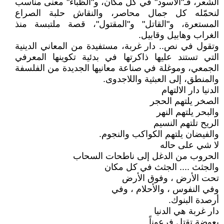
الشعر، فـ"الأسود" في كل مكان، و"الظباء" معنى مناسب
لنحمّله كل جمال محاصر، والنقاش حلبة الصراع
المستعرة، و"القاتل" و"المقتول"، قصة ملتبسة منذ
الغراب وهابيل وقابيل.
وتقول في نص.. دار غربة، مستفيدة من المعاني الدينية
التي تستند عليها ذاكرتها في بدئية تكوينها المعرفي
الجمعي، وموغلة في صناعة معانيها الجديدة من الفلسفة
والمنطق، إلى العبثية واللاجدوى.
الدنيا دار الالتهام
الصخر يلتهم الحجر
والبحر يلتهم النهر
الريح تلتهم النسيم
والفيضان يلتهم الكواكب والنجوم.
لا شي على حاله
الحروب من الدغل إلى ناطحات السحاب
والجثث .... الجثث في كل مكان
تحت الأرض ، وفوق الأرض
وفي النفوس ، والأحلام ، وفي
أرصدة البنوك.
دار غربة هي الدنيا
بعوضة تقتل فرعوناً