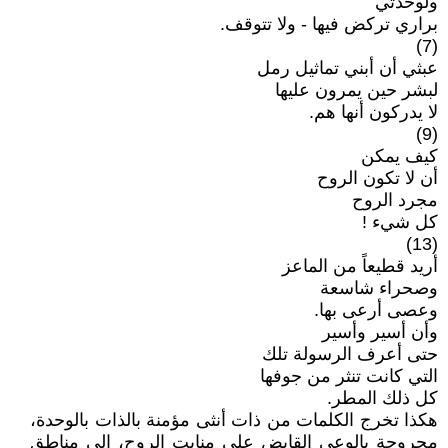
ولوحدتي
براري تركض فيها - ولا تتوقف.
(7)
عبثي أن أبني تماثيل رمل
لبشر حين يمرون عليها
لا يدركون أنها هم.
(9)
كيف يمكن
أن لا تكون الروح
مجرد الروح
كل شيء !
(13)
أريد قطيعاً من الماعز
وصحراء شاسعة
وعصى أرعى بها.
وأن أسير وأسير
حتى أعرف الرسولة تلك
التي كانت تنثر من جوفها
كل ذلك المطر.
هكذا تخرج الكلمات من ذات أنثى مؤمنة بالذات بالوحدة،
مجروحة بالوعي القابض على منابت الروح، إلى مناطق