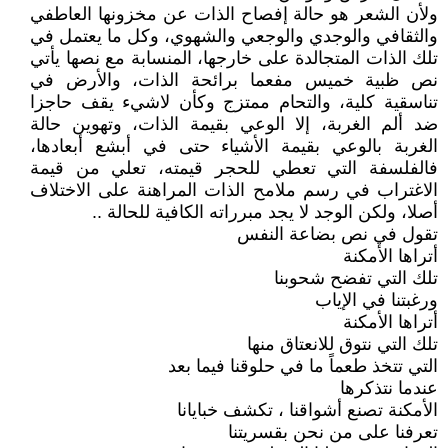
ولأن الشعر هو حالة إفصاح الذات عن مخزونها العاطفي
والثقافي والوجدي والوجعي والشهوي، وكل ما يعتمل في
تلك الذات المتجالدة على خارجها، المنسابة مع نصها يأتي
نص ظبية خميس مفعما برائحة الذات، والأرض في
تناسقية كلية، والتحام ممتزج وكأن لاشيء يقف حاجزا
ضد ألم الغربة، إلا الوعي بقيمة الذات، وتهوين حالة
الغربة بالوعي بقيمة الأشياء حتى في أبشع أبعادها،
فالفلسفة التي تعطي للحجر قيمته، تعلي من قيمة
الاغتراب في رسم ملامح الذات المراهنة على الاختلاف
أصلا، ولكن الوجد لا يجد مبرراته الكافية للحالة ..
تقول في نص بضاعة النفس
أتراها الأمكنة
تلك التي تفضح شحوبنا
ورغبتنا في الإياب
أتراها الأمكنة
تلك التي نتوق للانعتاق منها
التي تتخذ طعماً ما في حلوقنا فيما بعد
عندما نتذكرها
الأمكنة تصنع أشواقنا ، تكشف خبايانا
تعرفنا على من نحن بقسريتنا