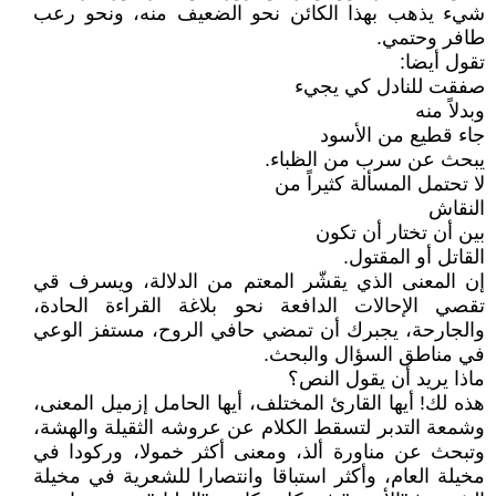
شيء يذهب بهذا الكائن نحو الضعيف منه، ونحو رعب
طافر وحتمي.
تقول أيضا:
صفقت للنادل كي يجيء
وبدلاً منه
جاء قطيع من الأسود
يبحث عن سرب من الظباء.
لا تحتمل المسألة كثيراً من
النقاش
بين أن تختار أن تكون
القاتل أو المقتول.
إن المعنى الذي يقشّر المعتم من الدلالة، ويسرف قي
تقصي الإحالات الدافعة نحو بلاغة القراءة الحادة،
والجارحة، يجبرك أن تمضي حافي الروح، مستفز الوعي
في مناطق السؤال والبحث.
ماذا يريد أن يقول النص؟
هذه لك! أيها القارئ المختلف، أيها الحامل إزميل المعنى،
وشمعة التدبر لتسقط الكلام عن عروشه الثقيلة والهشة،
وتبحث عن مناورة ألذ، ومعنى أكثر خمولا، وركودا في
مخيلة العام، وأكثر استباقا وانتصارا للشعرية في مخيلة