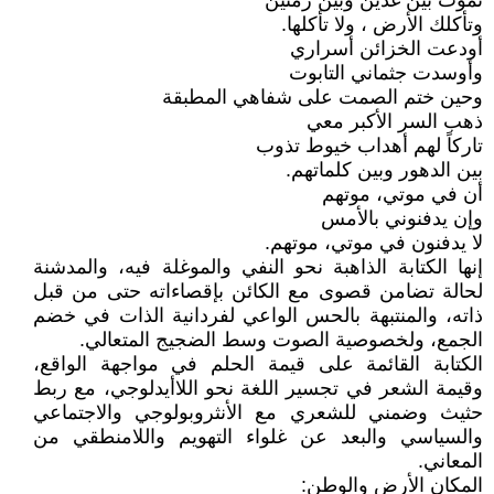
تموت بين غدين وبين زمنين
وتأكلك الأرض ، ولا تأكلها.
أودعت الخزائن أسراري
وأوسدت جثماني التابوت
وحين ختم الصمت على شفاهي المطبقة
ذهب السر الأكبر معي
تاركاً لهم أهداب خيوط تذوب
بين الدهور وبين كلماتهم.
أن في موتي، موتهم
وإن يدفنوني بالأمس
لا يدفنون في موتي، موتهم.
إنها الكتابة الذاهبة نحو النفي والموغلة فيه، والمدشنة
لحالة تضامن قصوى مع الكائن بإقصاءاته حتى من قبل
ذاته، والمنتبهة بالحس الواعي لفردانية الذات في خضم
الجمع، ولخصوصية الصوت وسط الضجيج المتعالي.
الكتابة القائمة على قيمة الحلم في مواجهة الواقع،
وقيمة الشعر في تجسير اللغة نحو اللاأيدلوجي، مع ربط
حثيث وضمني للشعري مع الأنثروبولوجي والاجتماعي
والسياسي والبعد عن غلواء التهويم واللامنطقي من
المعاني.
المكان الأرض والوطن: