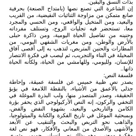
بذات النسق واليقين.
إن الشاعرة التي تصنع نصها (بامتداح الصنعة) بحرفية
صانع متمكن من مزاوجة الثنائيات النقيضية، من القريب
والبعيد، ومن المتخيل والواقعي، ومن الحسي والمجرد
معا، تستحضر فيه تجليات الروح، وتستلف مفرداته
وحنينه من تفاصيل الحياة اليومية، ومن ذاكرة حبلى
بالأرض والوطن، ومن مغريات الشفهي اليومي، من
المطارات والحنين المتربص، لتذهب به إلى أقصى آفاق
المخيلة في البناء والتجريب، ثم ليصب في فكرة الانتصار
للإنسان، ولليومي، وللهامشي من الحياة، ولكأنه الحياة
ذاتها..
فلسفة النص:
يصدر نص ظبية خميس عن فلسفة عميقة، وإحاطة
جذلى بالأعمق من الأشياء، بالنقطة اللامعة في بؤبؤ
الحقيقة، وصدر المتصدر منها، ولب البذرة الموغلة في
التخفي والركون، إنه النص الأركيولوجي الذي يحفر بؤرة
الكامن والتاريخي والبعيد، بشهوة النفض والفض،
وبمبحثية الموغل في تاريخ الفكرة والكتابة والميثولوجيا،
والذاهب نحو التربص والبحث والتنقيب عن الأبعد
والأشهى والأصدق من المعاني والأفكار، فهو نص لغة
وفكرة ومعنى، وهو بذلك نص إنساني حميمي وثوري