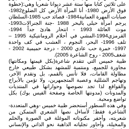
على ثلاثين كتابا منها ستة عشر ديوانا شعريا وهي:(خطوة
فوق الأرض 1980- أنا المرأة الأرض كل الضلوع1982-
صبابات المهرة العمانية1984- قصائد حب 1985-السلطان
يرجم امرأة حبلى بالبحر 1988 -جنة الجنرالات1993-
موت العائلة 1993 - انتحار هادئ جداً 1994-
القرمزي1994-المشي في أحلام الرومانتيكية 1995 –
تلف 1996- البحر، النجوم ، العشب في كف واحدة
1997- خمرة حب عادي 2000 - درجة حميمية 2002 -
شغف2005 - روح الشاعرة 2005).
ظبية خميس التي تتقدم شاعرة(بكل قيمتها ومكانتها)
مجاورة للجميع، ومنتمية للمشهد بشكل طبيعي خارج
مطاولة القامات، فلا تأنس بالقمم، بل وتقدم الآخر،
وتهاجم الشللية وعصبة المتجمهرين، ولا تؤمن بالأبراج
والقواقع لذا تجد نصوصها وحواراتها في المنتديات
والمدونات (مدونتها الخاصة وصفحة الفيس بوك) بكل
تواضع ومحبة.
وفي هذه السطور أستحضر ظبية خميس -وهي المتعددة-
الشاعرة فقط؛ لأساءل نصها الشعري المتمكن من
شعريته، وأحفر مكنوناته الموغلة في الصورة والحلم
والمخيلة، وأحاور تجلياته الذاهبة نحو الذاتي والإنساني