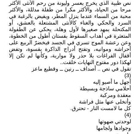
نص ظبية الذي يخرج بعسر وليونة من رحم الأنثى الأكثر
مرحا من الحياة، والأكثر مكرا من طفلة مدللة، والأكثر
محبة من السماء عندما ينزل المطر، ويفيض بالرغبة في
السرد والحكي والغناء كالأنثى المشتعلة بالعشق، أو
المكتحلة بمهد صغيرها لأول وهلة، يحكي عن الطفولة
المتعثرة في أهداب السقوط بفستان أطول من الخطوة،
وعن رعشة الموج تسري في الجسد فيخضرّ الربيع على
أحراشه وموانيه، وتفتح أدراج الذاكرة بقسوة، وتفض
أقفال الفراغات بلا حذر ولا مواربة، وكأنها لم تكن إلا
لهكذا دور مفتوح النهايات خلقت..
تقول في نص .. أصداف ــ رنين ــ وقطيع ماعز
(3)
أجهل ما أصبو إليه
أحلامي ساذجة وبسيطة
معقدة ومركبة
وأتخلى عنها مثل فراشة
كل ما لامست النار - تحترق.
(4)
لوحدتي صهوتها
وجوادها ولجامها