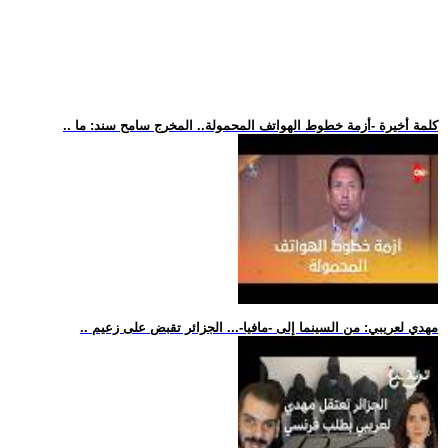
.. كلمة أخيرة -أزمة خطوط الهواتف المحمولة.. المخرج سامح سند: ما
.. مهدي لعريبي: من السينما إلى -مافيا-... الجزائر تقبض على زعيم