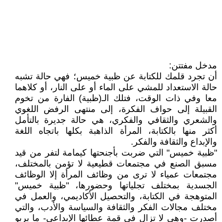
مدخل مفتتن:
أن تجرد قلمك للكتابة عن ظبية خميس؛ فهي حالة تشبه
حالة الاستعداد للمشي على الماء أو على النار، أو كلاهما
معا وفي ذات الوقت، فتلك الـ(ظبية) الفارة من تخوم
القبيلة إلى حواف الفكرة، إلى منتهى الرفض اللغوي
والشعري والثقافي والفكري، هي حالة جديرة بالتأمل
أكثر منها بالكتابة، المرأة الذاهبة بكلها باتجاه اللغة
والإبداع والثقافة والفكر.
"ظبية خميس" التي ضربت بأجنحتها كيمامة لتفر من قيد
مسبق الصنع في مجتمعات قطيعية لا تؤمن بالمختلف،
مجتمعات عمياء لا ترى من وظائف المرأة إلا الوظائف
الجسدية بمختلف تجلياتها وحضورها، "ظبية خميس"
المتوهجة في الكتابة، والتحصيل الأكاديمي، والعمل في
مختلف مجالات الفكر والثقافة والسياسة والأدب، والتي
أصدرت -وهي لا تزال في قمة عطائها الإبداعي- ما يربو