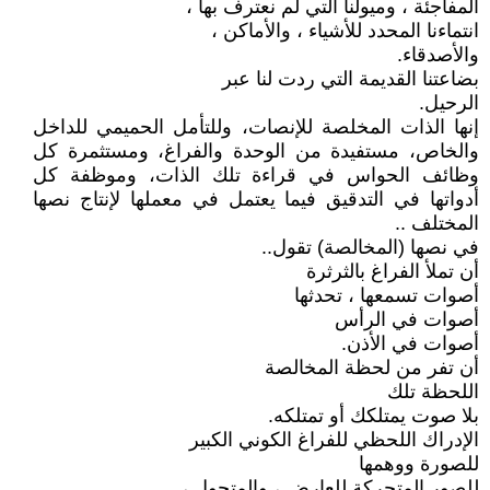
المفاجئة ، وميولنا التي لم نعترف بها ،
انتماءنا المحدد للأشياء ، والأماكن ،
والأصدقاء.
بضاعتنا القديمة التي ردت لنا عبر
الرحيل.
إنها الذات المخلصة للإنصات، وللتأمل الحميمي للداخل
والخاص، مستفيدة من الوحدة والفراغ، ومستثمرة كل
وظائف الحواس في قراءة تلك الذات، وموظفة كل
أدواتها في التدقيق فيما يعتمل في معملها لإنتاج نصها
المختلف ..
في نصها (المخالصة) تقول..
أن تملأ الفراغ بالثرثرة
أصوات تسمعها ، تحدثها
أصوات في الرأس
أصوات في الأذن.
أن تفر من لحظة المخالصة
اللحظة تلك
بلا صوت يمتلكك أو تمتلكه.
الإدراك اللحظي للفراغ الكوني الكبير
للصورة ووهمها
للصور المتحركة للعارض ، والمتحول ،