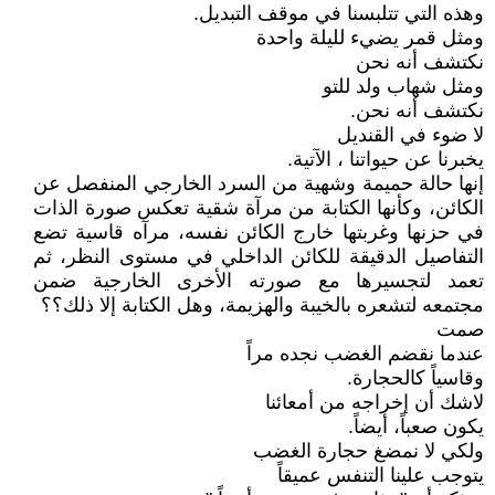
وهذه التي تتلبسنا في موقف التبديل.
ومثل قمر يضيء لليلة واحدة
نكتشف أنه نحن
ومثل شهاب ولد للتو
نكتشف أنه نحن.
لا ضوء في القنديل
يخبرنا عن حيواتنا ، الآتية.
إنها حالة حميمة وشهية من السرد الخارجي المنفصل عن
الكائن، وكأنها الكتابة من مرآة شقية تعكس صورة الذات
في حزنها وغربتها خارج الكائن نفسه، مرآه قاسية تضع
التفاصيل الدقيقة للكائن الداخلي في مستوى النظر، ثم
تعمد لتجسيرها مع صورته الأخرى الخارجية ضمن
مجتمعه لتشعره بالخيبة والهزيمة، وهل الكتابة إلا ذلك؟؟
صمت
عندما نقضم الغضب نجده مراً
وقاسياً كالحجارة.
لاشك أن إخراجه من أمعائنا
يكون صعباً، أيضاً.
ولكي لا نمضغ حجارة الغضب
يتوجب علينا التنفس عميقاً