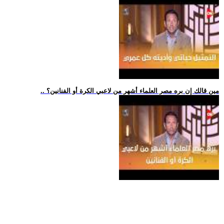
.. مين قالك إن بره مصر العلماء أشهر من لاعبي الكرة أو الفنانين؟