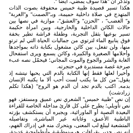
وتذكر أن "هذا سوف يمضي، أيضاً ".
هكذا تسير قصيدة ظبية خميس محفوفة بصوت الذات
المتهدج في صلاة داخلية حميمة، وبـ"الصمت" و"الغربة"
و" الغضب" ، "الحزن" و"العشق"، موازية في نصها بين
حالات الكائن الداخلية والخارجية، وبين امرأة حكيمة
تسير بوعيها بثقل التجربة، وطفلة فراشة تطير بخفة
فوق ينابيع الماء لترتوي من جماليات الحياة التي لم ترتوِ
منها، ولن تفعل، بين كائن مشغول بكتابة ذاته بمواجدها
وأحلامها الصغيرة والكبيرة، وكائن يسمع ويرى استفحال
الغابة والشر والجوع والموت المجاني؛ فيحمّل نصه عبء
صرخة غصة مستديرة في حنجرته.
وأخيرا لعلها فقط إنها الكتابة بالدم التي يحبها نيتشه إذ
يقول:"من كل ما يكتب لست أحب ألا ما يكتبه الإنسان
بدمه, اكتب بالدم تجد أن الدم هو الروح" (هكذا تكلم
زرادشت)
إن نص "ظبية خميس" الشعري نص عميق ومستفز، فهو
نص تأويلي؛ يطرح على كل قارئ مداخله الخاصة للقراءة
البعيدة النصية أو الماورائية، ويجبره أن يستكشف بؤرته
الباطنية الأعمق، وغاياته غير المباشرة، وتفاصيله
المتشعبة ليبلغ لب المعنى، ويتحرك منه في إدراك الفهم،
إنه نص جدير بقراءات هرمينوطيقية وأنطولوجية عديدة،