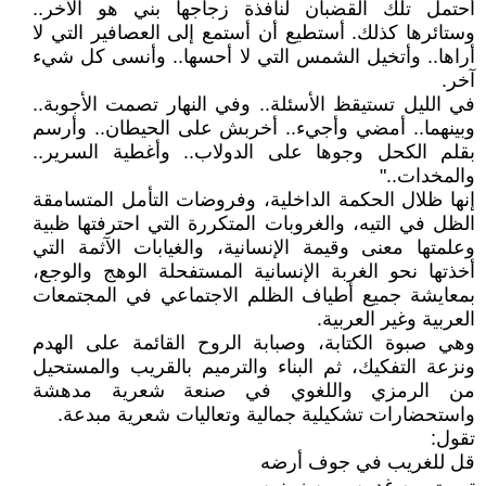
أحتمل تلك القضبان لنافذة زجاجها بني هو الآخر..
وستائرها كذلك. أستطيع أن أستمع إلى العصافير التي لا
أراها.. وأتخيل الشمس التي لا أحسها.. وأنسى كل شيء
آخر.
في الليل تستيقظ الأسئلة.. وفي النهار تصمت الأجوبة..
وبينهما.. أمضي وأجيء.. أخربش على الحيطان.. وأرسم
بقلم الكحل وجوها على الدولاب.. وأغطية السرير..
والمخدات.."
إنها ظلال الحكمة الداخلية، وفروضات التأمل المتسامقة
الظل في التيه، والغروبات المتكررة التي احترفتها ظبية
وعلمتها معنى وقيمة الإنسانية، والغيابات الآثمة التي
أخذتها نحو الغربة الإنسانية المستفحلة الوهج والوجع،
بمعايشة جميع أطياف الظلم الاجتماعي في المجتمعات
العربية وغير العربية.
وهي صبوة الكتابة، وصبابة الروح القائمة على الهدم
ونزعة التفكيك، ثم البناء والترميم بالقريب والمستحيل
من الرمزي واللغوي في صنعة شعرية مدهشة
واستحضارات تشكيلية جمالية وتعاليات شعرية مبدعة.
تقول:
قل للغريب في جوف أرضه