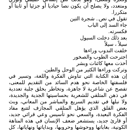
ومتعدد، ولا يصلح أن يكون نصا حياديا أو جزئيا أو ثابتا أو
متكررا.
تقول في نص.. شجرة التين
جاء السد إلى الباب
فكسرته.
بعد ذلك دخلت السيول
سيلاً ، سيلاً
خلفت الندوب وراءها
اجترحت الطوب والصخور
أخذت معها كائنات وبشر
وتركت وراءها الكثير من الوحل والطين.
إن هذه الكتابة التي تناوش الفكرة واللغة، وتسير في
فلسفتها الخاصة نحو هدم السائد من التقديم للمعنى،
تفصح عن شاعرية لا جاهزة، وتخاطر بخلق جلبة تعددية
في ذهن المتلقي للشعرية بحساسيتها الجدية والجديدة،
ولا نبلها في تقديم السريع والمباشر من المعاني، وبث
بعض القلق الذي يؤهل المتلقي المجازف لتتبع مفاد
الفكرة البعيدة، والسعي نحو تأسيس وعي قرائي جديد،
أو قارئ جديد، يستشعر ضعف الإنسان في هذه المتاهة
الكونية، بغاباتها ووحوشها وحروبها، وبداياتها ونهاياتها، كل