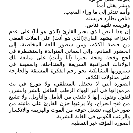
وبشر يقتل أمماً
وأمم تندثر إلى ما وراء المغيب.
قناص يطارد فريسته
وفريسة تلتهم قناص.
إن هذا النص الذي يجبر القارئ (الذي هو أنا) على عدم
اجتزاءه ليشهد القارئ(الذي هو أنت) على انفلات المعنى
من قبضة الكلام، ومن سطور اللغة المخاطبة، إلى
الحضور الصادم، وإلى المعاني المتوالدة والمنشطرة في
لجج وقحة وفجة تجبرنا (أنا وأنت) على متابعة تلك
الولادات الحرائقية السريعة والمتداخلة، والعميقة في
سيرورتها التشابكية نحو رحم الفكرة المشتقة والخارجة
على مدلولات الكلام.
الصورة التي لا تحتفل بالمنطقي، ولا تتورع في بث
مرموزاتها في أثير الهواء الرطب الحافل بالشر والشرر،
لتقول وتقول، إنها لا تكتفي من التأمل والتأويل، ولا تشبع
من فتح الجراح، ولا يرعبها حزن القارئ على ماتبثه من
صور غرائبية، تشعل خوفه من الموت والهزيمة والانكسار
والرعب الكوني في الغابة البشرية.
الصورة المؤنثة غير النمطية: