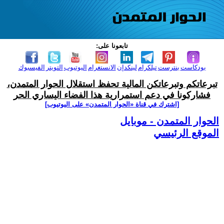
تابعونا على:
بودكاست
بنترست
تيلكرام
لينكدإن
الانستغرام
اليوتيوب
التويتر
الفيسبوك
تبرعاتكم وتبرعاتكن المالية تحفظ استقلال الحوار المتمدن،
فشاركونا في دعم استمرارية هذا الفضاء اليساري الحر
[اشترك في قناة ‫«الحوار المتمدن» على اليوتيوب]
الحوار المتمدن - موبايل
الموقع الرئيسي