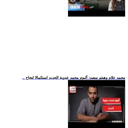
.. محمد علام وهيثم سعيد: ألبوم محمد عدوية الجديد استكمالا لنجاح