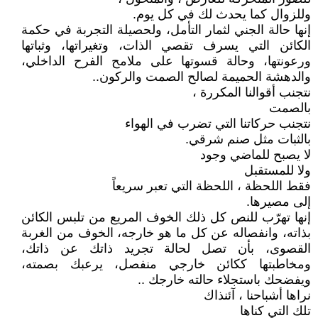
وللزوال كما يحدث لك في كل يوم.
إنها حالة الجني لثمار التأمل، ولحصيلة التجربة في حكمة
الكائن التي يسرف تقصي الذات، وتغيراتها، وثباتها
ورعونتها، وحالة قسوتها على ملامح الفرح الداخلي،
والدهشة الحميمة لصالح الصمت والركون..
نتجنب أقوالنا المكررة ،
بالصمت
نتجنب حركاتنا التي تضرب في الهواء
بالثبات مثل صنم شرقي.
لا يصبح للماضي وجود
ولا للمستقبل
فقط اللحظة ، اللحظة التي تعبر سريعاً
إلى مصيرها.
إنها تهرّب للنص كل ذلك الخوف المريع من تلبس الكائن
بذاته، وانفصاله عن كل ما هو خارجه، الخوف من الغربة
القصوى، بأن تصل لحالة تجريد ذاتك عن ذاتك،
ومخاطبتها ككائن خارجي منفصل، يرعبك بصمته،
ويفضحك باستجلاء حالته خارجك ..
نراها أشباحنا ، آئنذاك
تلك التي كناها