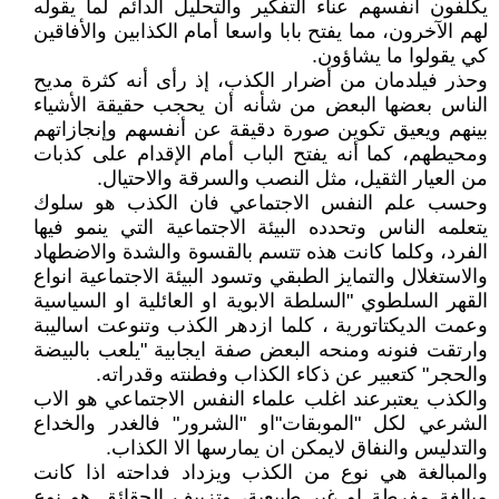
يكلفون أنفسهم عناء التفكير والتحليل الدائم لما يقوله
لهم الآخرون، مما يفتح بابا واسعا أمام الكذابين والأفاقين
كي يقولوا ما يشاؤون.
وحذر فيلدمان من أضرار الكذب، إذ رأى أنه كثرة مديح
الناس بعضها البعض من شأنه أن يحجب حقيقة الأشياء
بينهم ويعيق تكوين صورة دقيقة عن أنفسهم وإنجازاتهم
ومحيطهم، كما أنه يفتح الباب أمام الإقدام على كذبات
من العيار الثقيل، مثل النصب والسرقة والاحتيال.
وحسب علم النفس الاجتماعي فان الكذب هو سلوك
يتعلمه الناس وتحدده البيئة الاجتماعية التي ينمو فيها
الفرد، وكلما كانت هذه تتسم بالقسوة والشدة والاضطهاد
والاستغلال والتمايز الطبقي وتسود البيئة الاجتماعية انواع
القهر السلطوي "السلطة الابوية او العائلية او السياسية
وعمت الديكتاتورية ، كلما ازدهر الكذب وتنوعت اساليبة
وارتقت فنونه ومنحه البعض صفة ايجابية "يلعب بالبيضة
والحجر" كتعبير عن ذكاء الكذاب وفطنته وقدراته.
والكذب يعتبرعند اغلب علماء النفس الاجتماعي هو الاب
الشرعي لكل "الموبقات"او "الشرور" فالغدر والخداع
والتدليس والنفاق لايمكن ان يمارسها الا الكذاب.
والمبالغة هي نوع من الكذب ويزداد فداحته اذا كانت
مبالغة مفرطة او غير طبيعية، وتزييف الحقائق هو نوع