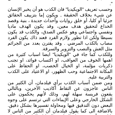
".
وحسب تعريف "الويكيديا" فان الكذب هو أن يخبر الإنسان
عن شيء بخلاف الحقيقة , ويكون إما بتزييف الحقائق
جزئيا أو كليا، أو خلق روايات وأحداث جديدة ، بنية وقصد
الخداع لتحقيق هدف معين، وقد يكون الهدف ماديا
ونفسي واجتماعي وهو عكس الصدق، والكذب قد يكون
بسيطا ولكن اذا تطور ولازم الفرد فعند ذاك يكون الفرد
مصاب بالكذب المرضي . وقد يقترن بعدد من الجرائم
مثل الغش والنصب والتزوير والسرقة.
وللكذب كما جاء في "الويكيديا" ايضا اسباب كثيرة من
اهمها الخوف من العواقب، او اكتساب فوائد، او تجنب
ذكريات مؤلمة، او الخيال الخصب، او الحفاظ على
المكانة الاجتماعية وحب الظهور، او الاعتياد على الكذب
والتربية عليه.
ومن ضمن أسباب الكذب برأي فيلدمان، أن الكثير من
الناس عاجزون عن التقاط أكاذيب الآخرين، وبالتالي
يقعون فريسة سهلة لهم، وذلك لأنهم يحكمون على
الشكل الخارجي وعلى الإيماءات التي ترتسم على وجوه
البعض دون التدقيق فيها ومحاولة تفسيرها بشكل دقيق.
بالاضافة الى كما يقول فيلدمان أن الكثير من الناس لا