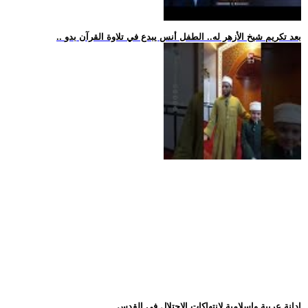
.. بعد تكريم شيخ الأزهر له.. الطفل أنس يبدع في تلاوة القرآن بدو
.. إدانة عربية وإسلامية لانتهاكات الاحتلال في القدس