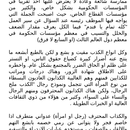
ممارسة شائعة وعادة لا يعترض عليها احد تقريبا في
المؤسسات الحكومية بشكل خاص، والكثير من
مؤسسات القطاع الخاص، حيث اصبحت الجملة التي
يواجه فيها الموظف رئيسه عند السؤال عن سير العمل
"كله تمام يا فندم" فيما الكل يعرف مقدار الضعف
والخلل والتسيب في معظم مؤسسات الحكومة في
معظم دول العالم الثالث (او السابع لا فرق)
وكل انواع الكذب مقيت و بشع و لكن بالطبع أبشعه ما
ينتج عنه أضرار كبيرة كضياع حقوق الناس، او التستر
على ظلم او الحاق الضرر بالمجتمع بشكل عام. واخطره
على الاطلاق شهادة الزور، وهناك درجات ومراتب
للكذابين فمنهم وهم الغالبية الكذابون العاديون البسطاء
من نوع المرأة التي تتجمل ونموذج رجال "الكذب ملح
الرجال، ولكن هناك الكذابون المحترفون ومنهم الرجال
والنساء على السواء، وكثير من هؤلاء من ذوي الثقافات
العالية او الخبرات الطويلة .
والكذاب المحترف (رجل او امرأة) عدواني متطرف اذا
خاصم فجر ولا يتوانى عن رمي خصمه بابشع التهم
والالقاب والصفات ، ويستخدم عبارات الازدراء والتسفيه