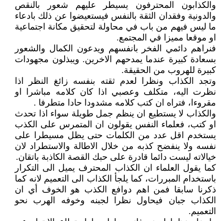
والكذابون المحترفون يسيطر عليهم شعور بالنقص
والدونية وفقدان الثقة بالنفس فيستعيضوا عن ذلك بادعاء
ما ليس فيهم من باب في محاولة لتحقيق مكانة اجتماعية
او موقعا مميزا في المجتمع.
فنراهم دائمي الفخر بانفسهم ويدعون الكمال والشعور
بسعادة كبيرة عندما يمدحهم الاخرين. ويبذلون مجهودات
كبيرة للهروب من الحقيقة.
وتجد الكذاب ونظرا لعدم ثقته بنفسه زائغ النظر اذا
نظرت اليه، متكلف وعصبي اذا كان كلامه مباشرا او
مقروءا، فتراه ان كتب كلامه مشدودا حادا متطرفا .
والكذاب لا يستطيع ان ينظم جمل طويلة سواء اذا تحدث
او كتب، فعلماء النفس يقولون ان المتمرس على الكذب
يستخدم اقل عدد من الكلمات حتى يظل مسيطرا على
نفسه ولا ينفضح كذبه من خلال الاطالة والاستطراد لان
خيالاته ليست دائما قادرة على حبك القصة الكاذبة باتقان.
كما يقول العلماء ان الكذاب المحترف يميل الى التكرار
باستخدام المبررات، كما يلجأ الكذاب الى التعميم لانه كما
ذكرنا سابقا فمن اهم دوافع الكذب هو الخوف أي ان
الكذاب جبان فيحاول نظرا لجبنه وخوفه الهرب نحو
التعميم.