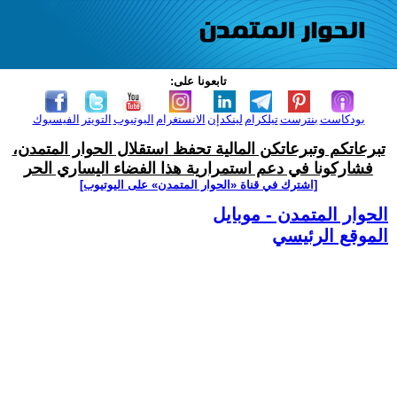
تابعونا على:
بودكاست
بنترست
تيلكرام
لينكدإن
الانستغرام
اليوتيوب
التويتر
الفيسبوك
تبرعاتكم وتبرعاتكن المالية تحفظ استقلال الحوار المتمدن،
فشاركونا في دعم استمرارية هذا الفضاء اليساري الحر
[اشترك في قناة ‫«الحوار المتمدن» على اليوتيوب]
الحوار المتمدن - موبايل
الموقع الرئيسي