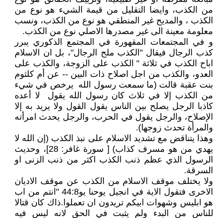
من الكذب، وايضا التقليل من قيمة الشيء هو نوع من
الكذب ، والمديح غير المنطقي هو نوع من الكذب، ونسب
معلومة معينة الى غير مصدرها الاصلي نوع من الكذب.
و في المجتمعات المقهورة في المجتمع الذكوري يبرر
كذب الرجال فيقال "الكذب ملح الرجال"، بل ان الاسلام
اباح الكذب في ثلاثة " الكذب على الزوجة، والكذب على
العدو، والكذب من اجل اصلاح ذات البين -- عن أم كلثوم
بنت عقبة قالت (ما سمعت رسول الله ‏‏ يرخص في شيء
من الكذب إلا في ثلاث كان رسول الله يقول ‏ ‏لا أعده
كاذبا الرجل يصلح بين الناس يقول القول ولا يريد به إلا
الإصلاح، والرجل يقول في الحرب، والرجل يحدث امرأته
والمرأة تحدث زوجها)‏.
وهذا يتناقض مع تشديد الاسلام على نبذ الكذب (إن الله لا
يهدي من هو مسرف كذاب) [ سورة غافر: 28]، وحديث
الرسول الذي عظم ذنب الكذب اكثر من ذنب الزنى او
السرقة.
ولا يختلف موقف الاسلام من الكذب عن موقف الاديان
الاخرى فتقول الاية في انجيل يوحنا يو44:8 "انتم من اب
هو ابليس وشهوات ابيكم تريدون ان تعملوا.ذاك كان قتالا
للناس من البدء ولم يثبت في الحق لانه ليس فيه