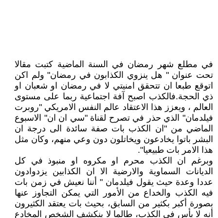
في مطلع شهر رمضان في السنة الماضية كتبت مقالا
تحت عنوان " هل ينزوي الكذابون في رمضان" ولم اكن
اتوقع طبعا ان تتحقق امنيتي لا في رمضان او شعبان او
ذي الحجة.فالكذب اصبح آفة اجتماعية ربما على مستوى
العالم ، ويعزز هذا الاعتقاد عالم النفس الامريكي "روبرت
فيلدمان" الذي حذر في تصرح لقناة "سي ان ان" الاسبوع
الماضي من "ان الكذب بات صفة سائدة الى درجة ان
البشر باتوا يخادعون ويخاتلون دون وعي منهم، وكان مثل
هذا الامر بات طبيعيا".
وبرغم ان الكذب محرم او مكروه او منبوذ في كل
الديانات السماوية والارضية الا ان الكذابين يزدوادون
عددا وعدة حيث يقول فيلدمان " أننا نعيش في زمن بات
فيه الكذب والخداع من الأمور التي يمكن التجاوز عنها
بصورة أكبر بكثير من السابق، بحيث بات يعتقد الكثيرون
أنه لا بأس في الكذب، طالما لا ينكشف الشخص المخادع