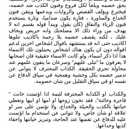
بحق خصمه ويلجأ لكل فروع وفنون الكذب ضد خصمه،
فيخترع ويؤلف القصص والروايات ويدعمها ويتقن فنون
الخداع والمناورة ، فتارة يكون صداميا، وتارة يستخدم
فنون الرياء والنفاق (كأن يقول ويبدأ قوله بقسم انه لا
يهدف من وراء ذلك الا مصلحتك وانه حريص ويخاف
عليك ، لكنه يقصف خصمه بلا رحمة باكاذيب تتلوها
اكاذيب حتى انه قد يستشهد باقوال اشخاص اخرين لدعم
اقواله دون ان يكون هناك اشخاص يحملون تلك الاسماء
هذا اذا ذكر اسماء، ولو كانت الاسماء حقيقية فان اصحابها
لا يعرفون ما "تبلى عليهم" وسرعان ما ينفون علمهم عند
محاولة تحري الحقيقة. الكذاب المحترف لا يتواني عن
تدمير خصمه بكل وحشية وهمجية في سياق الدفاع عن
نفسه او في سياق التقليل من شان خصومه.
والكذاب او الكذابة المحترفة لئيمة اذا اؤتمنت خانت "
فاجرة وخائنة"، فقد تخون زوجها او امها او ابيها وتغطي
خيانتها بالكذب والحيلة والخداع، ولا تؤتمن على سر او
علاقة او شأن خاص، ولا تتوانى عن استخدام ما اؤتمنت
عليه للدفاع عن نفسها عند الحاجة، وتبرير خيانتها واخفاء
كذبها وخداعها.