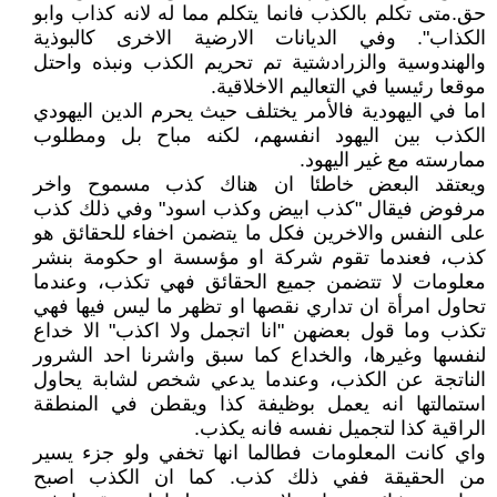
حق.متى تكلم بالكذب فانما يتكلم مما له لانه كذاب وابو
الكذاب". وفي الديانات الارضية الاخرى كالبوذية
والهندوسية والزرادشتية تم تحريم الكذب ونبذه واحتل
موقعا رئيسيا في التعاليم الاخلاقية.
اما في اليهودية فالأمر يختلف حيث يحرم الدين اليهودي
الكذب بين اليهود انفسهم، لكنه مباح بل ومطلوب
ممارسته مع غير اليهود.
ويعتقد البعض خاطئا ان هناك كذب مسموح واخر
مرفوض فيقال "كذب ابيض وكذب اسود" وفي ذلك كذب
على النفس والاخرين فكل ما يتضمن اخفاء للحقائق هو
كذب، فعندما تقوم شركة او مؤسسة او حكومة بنشر
معلومات لا تتضمن جميع الحقائق فهي تكذب، وعندما
تحاول امرأة ان تداري نقصها او تظهر ما ليس فيها فهي
تكذب وما قول بعضهن "انا اتجمل ولا اكذب" الا خداع
لنفسها وغيرها، والخداع كما سبق واشرنا احد الشرور
الناتجة عن الكذب، وعندما يدعي شخص لشابة يحاول
استمالتها انه يعمل بوظيفة كذا ويقطن في المنطقة
الراقية كذا لتجميل نفسه فانه يكذب.
واي كانت المعلومات فطالما انها تخفي ولو جزء يسير
من الحقيقة ففي ذلك كذب. كما ان الكذب اصبح