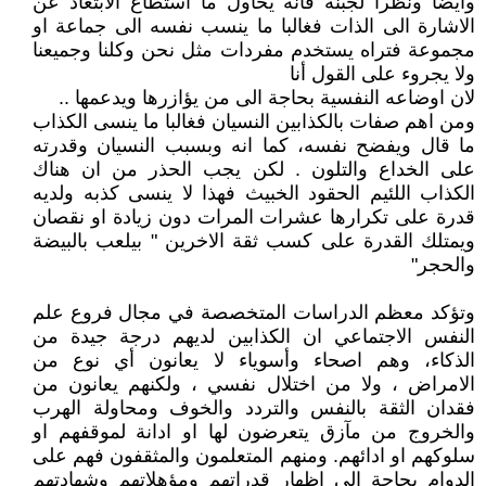
وايضا ونظرا لجبنه فانه يحاول ما استطاع الابتعاد عن
الاشارة الى الذات فغالبا ما ينسب نفسه الى جماعة او
مجموعة فتراه يستخدم مفردات مثل نحن وكلنا وجميعنا
ولا يجروء على القول أنا
لان اوضاعه النفسية بحاجة الى من يؤازرها ويدعمها ..
ومن اهم صفات بالكذابين النسيان فغالبا ما ينسى الكذاب
ما قال ويفضح نفسه، كما انه وبسبب النسيان وقدرته
على الخداع والتلون . لكن يجب الحذر من ان هناك
الكذاب اللئيم الحقود الخبيث فهذا لا ينسى كذبه ولديه
قدرة على تكرارها عشرات المرات دون زيادة او نقصان
ويمتلك القدرة على كسب ثقة الاخرين " بيلعب بالبيضة
والحجر"
وتؤكد معظم الدراسات المتخصصة في مجال فروع علم
النفس الاجتماعي ان الكذابين لديهم درجة جيدة من
الذكاء، وهم اصحاء وأسوياء لا يعانون أي نوع من
الامراض ، ولا من اختلال نفسي ، ولكنهم يعانون من
فقدان الثقة بالنفس والتردد والخوف ومحاولة الهرب
والخروج من مآزق يتعرضون لها او ادانة لموقفهم او
سلوكهم او ادائهم. ومنهم المتعلمون والمثقفون فهم على
الدوام بحاجة الى إظهار قدراتهم ومؤهلاتهم وشهادتهم