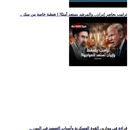
.. ترامب يحاصر إيران.. والمرشد يستعد أمنيًا! | تغطية خاصة من سك
.. قراءة في موازين القوة العسكرية وأسباب التصعيد في اليمن