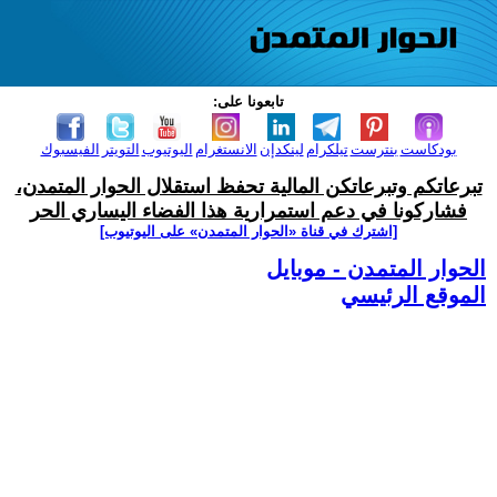
تابعونا على:
بودكاست
بنترست
تيلكرام
لينكدإن
الانستغرام
اليوتيوب
التويتر
الفيسبوك
تبرعاتكم وتبرعاتكن المالية تحفظ استقلال الحوار المتمدن،
فشاركونا في دعم استمرارية هذا الفضاء اليساري الحر
[اشترك في قناة ‫«الحوار المتمدن» على اليوتيوب]
الحوار المتمدن - موبايل
الموقع الرئيسي