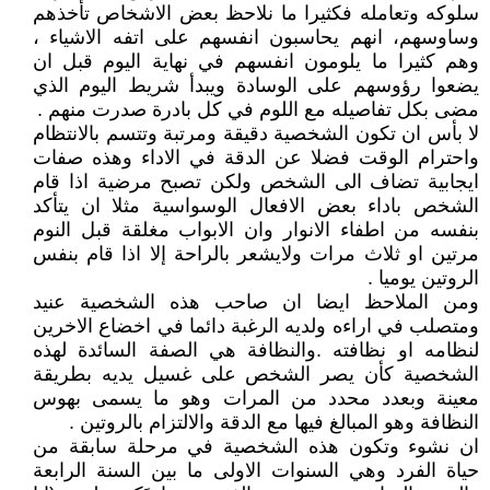
سلوكه وتعامله فكثيرا ما نلاحظ بعض الاشخاص تأخذهم
وساوسهم، انهم يحاسبون انفسهم على اتفه الاشياء ،
وهم كثيرا ما يلومون انفسهم في نهاية اليوم قبل ان
يضعوا رؤوسهم على الوسادة ويبدأ شريط اليوم الذي
مضى بكل تفاصيله مع اللوم في كل بادرة صدرت منهم .
لا بأس ان تكون الشخصية دقيقة ومرتبة وتتسم بالانتظام
واحترام الوقت فضلا عن الدقة في الاداء وهذه صفات
ايجابية تضاف الى الشخص ولكن تصبح مرضية اذا قام
الشخص باداء بعض الافعال الوسواسية مثلا ان يتأكد
بنفسه من اطفاء الانوار وان الابواب مغلقة قبل النوم
مرتين او ثلاث مرات ولايشعر بالراحة إلا اذا قام بنفس
الروتين يوميا .
ومن الملاحظ ايضا ان صاحب هذه الشخصية عنيد
ومتصلب في اراءه ولديه الرغبة دائما في اخضاع الاخرين
لنظامه او نظافته .والنظافة هي الصفة السائدة لهذه
الشخصية كأن يصر الشخص على غسيل يديه بطريقة
معينة وبعدد محدد من المرات وهو ما يسمى بهوس
النظافة وهو المبالغ فيها مع الدقة والالتزام بالروتين .
ان نشوء وتكون هذه الشخصية في مرحلة سابقة من
حياة الفرد وهي السنوات الاولى ما بين السنة الرابعة