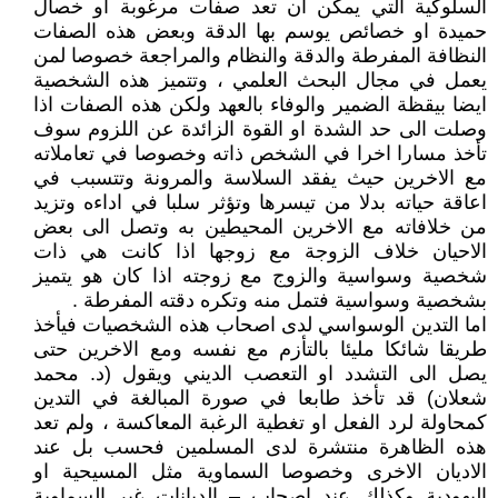
السلوكية التي يمكن ان تعد صفات مرغوبة او خصال
حميدة او خصائص يوسم بها الدقة وبعض هذه الصفات
النظافة المفرطة والدقة والنظام والمراجعة خصوصا لمن
يعمل في مجال البحث العلمي ، وتتميز هذه الشخصية
ايضا بيقظة الضمير والوفاء بالعهد ولكن هذه الصفات اذا
وصلت الى حد الشدة او القوة الزائدة عن اللزوم سوف
تأخذ مسارا اخرا في الشخص ذاته وخصوصا في تعاملاته
مع الاخرين حيث يفقد السلاسة والمرونة وتتسبب في
اعاقة حياته بدلا من تيسرها وتؤثر سلبا في اداءه وتزيد
من خلافاته مع الاخرين المحيطين به وتصل الى بعض
الاحيان خلاف الزوجة مع زوجها اذا كانت هي ذات
شخصية وسواسية والزوج مع زوجته اذا كان هو يتميز
بشخصية وسواسية فتمل منه وتكره دقته المفرطة .
اما التدين الوسواسي لدى اصحاب هذه الشخصيات فيأخذ
طريقا شائكا مليئا بالتأزم مع نفسه ومع الاخرين حتى
يصل الى التشدد او التعصب الديني ويقول (د. محمد
شعلان) قد تأخذ طابعا في صورة المبالغة في التدين
كمحاولة لرد الفعل او تغطية الرغبة المعاكسة ، ولم تعد
هذه الظاهرة منتشرة لدى المسلمين فحسب بل عند
الاديان الاخرى وخصوصا السماوية مثل المسيحية او
اليهودية وكذلك عند اصحاب – الديانات غير السماوية