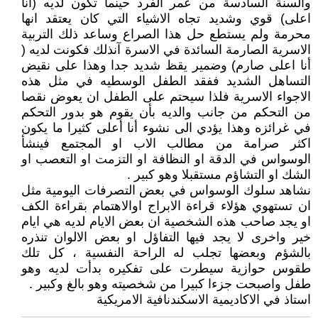
والسنة السادسة من عمر الفرد حينما تَكون لديه (انا
اعلى) قوي وشديد تجاه الاشياء التي كان يعتقد انها
محرمة ولم يستطع حل هذا الصراع وساعد ذلك التربية
الاسرية الصارمة السائدة في الاسرة آنذلك فكونت لديه (
أنا اعلى صارم) وضمير يقظ شديد جدا وهذا على نقيض
التساهل الشديد ففقد الطفل الوسطيه في مثل هذه
الاجواء الاسرية فلذا سيحتم على الطفل ان يعوض نقصا
من التحكم من جانب والديه بأن يقوم هو بدور التحكم
في غرائزه وهذا يؤدي الى نشوء أنا أعلى كثيرا ما يكون
اكثر صرامة من مطالب الاب او المجتمع فينشأ
الوسواس في الدقة او النظافة او التزمت او التعصب او
الشك او التشاؤم مستقبلا وهو كبير .
نشاهد سلوك الوسواس في بعض التصرفات اليومية مثل
ان تستهوي هؤلاء قراءة الابراج اوالاهتمام بقراءة الكف
او يجد صاحب هذه الشخصية ان بعض الايام لديه هي ايام
خير واخرى لا يجد فيها التفاؤل او بعض الالوان تنذره
بالشؤم وبعضها تجلب له الراحة النفسية ، كل تلك
طقوس حوازية سيطرت على تفكيره بدأت لديه وهو
طفل واصبحت جزءا كبيرا من شخصيته وهو بالغ وكبير .
استاذ في الاكاديمية الاسكندنافية الامريكية