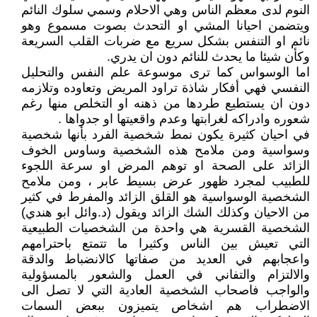
النوم لدى معظم الناس وهي الاحلام وسمي سلوك النائم
ويتضمن احيانا المشي او التحدث بصوت مسموع وهو
نائم او التنفس بشكل سريع مع ضربات القلب السريعة
وكأن شيئا ما يحدث للنائم دون ان يدري.
اما الوسواس كما ترى موسوعة علم النفس والتحليل
النفسي فهي أفكار شاذة تراود المريض وتعاوده وتلازمه
دون ان يستطيع طردها من ذهنه او التخلص منها رغم
شعوره وادراكه لغرابتها وعدم واقعيتها او جدواها .
في احيان كثيرة يكون نمط شخصية الفرد بأنها شخصية
وسواسية ومن ملامح هذه الشخصية وساوس الخوف
الزائد على الصحة او توهم المرض او سرعة اللجوء
للطبيب لمجرد ظهور عرض بسيط عابر ، ومن ملامح
الشخصية الوسواسية هو القلق الزائد والمفرط في كثير
من الاحيان وكذلك الشك الزائد ويقول (د.وائل ابو هندي)
الشخصية القسرية هي واحدة من الشخصيات الطبيعية
التي تعيش بين الناس وكثيرا ما تتمتع باحترامهم
واعجابهم في العديد من صفاتها كالانضباط والدقة
والالتزام والتفاني في العمل والشعور بالمسؤولية
والواجب فاصحاب الشخصية العادية التي لا تصل الى
الاضطراب هم اشخاص يتميزون ببعض السمات