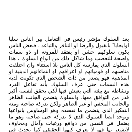
يعد السلوك مؤشر رئيس في التعامل بين الناس سلبا
اوايجابا ً بالقبول والرضا او التنافر والتباعد ، فبعض الناس
يكون سلوكهم خشن او يفتقد للمرونة او ذو سمات
واضحة للتعصب وما شاكل ذلك من انواع السلوك ، هذا
السلوك الذي يمارسه كل الناس بلا استثناء وان اختلفت
مناصبهم او قومياتهم او اعراقهم او انتماءاتهم الدينية او
المذهبية فهو يصدر من ذات الشخص الذي تكونت لديه
هذه السمات حتى عرف السلوك بأنه تفاعل الفرد
ونشاطه مع بيئته التي يعيش فيها لكي يحقق لنفسه أكبر
قدر من التوافق معها. والسلوك يتضمن الجانب الظاهر
والجانب المخفي او غير الظاهر ولكن يدركه صاحبه ومنه
التفكير الذي يتضمن ما نقصده وهو الوساوس بانواعها
ويوجد ايضا السلوك الذي لا يدركه حتى صاحبه وهو ما
يعتمل في النفس من دوافع ورغبات وآمال ومخاوف
لايشعر بها فهو لا يعرف كنهها الحقيقي كما يحدث في