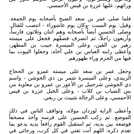
ورائهم، عليها عزرة بن قيس الأحمسي.
فلما صلى عمر بن سعد الصبح بأصحابه يوم الجمعة‏.‏
وقيل‏:‏ يوم السبت -وكان يوم عاشوراء - انتصب للقتال‏.‏
‏وصلى الحسين أيضاً بأصحابه وهم اثنان وثلاثون فارساً،
وأربعون راجلاً، ثم انصرف فصفّهم فجعل على ميمنته
زهير بن القين، وعلى الميسرة حبيب بن المطهر،
وأعطى رايته العباس بن علي أخاه، وجعلوا البيوت بما
فيها من الحرم وراء ظهورهم‏.‏
وجعل عمر بن سعد على ميمنته عمرو بن الحجاج
الزبيدي، وعلى الميسرة شمر بن ذي الجوشن - واسم
ذي الجوشن شرحبيل بن الأعور بن عمرو بن معاوية من
بني الضباب بن كلاب - وعلى الخيل عزرة بن قيس
الأحمسي، وعلى الرجالة شبيث بن ربعي‏.‏
وأعطى الراية لوردان مولاه، وتواقف الناس في ذلك
الموضع‏.‏ ثم ركب الحسين على فرسه وأخذ مصحفاً
فوضعه بين يديه، ثم استقبل القوم رافعاً يديه يدعو بما
تقدم ذكره‏:‏ اللهم أنت ثقتي في كل كرب، ورجائي في