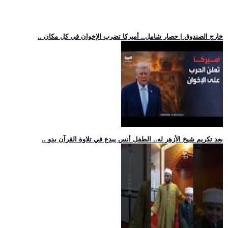
.. خارج الصندوق | حصار شامل.. أميركا تضرب الإخوان في كل مكان
.. بعد تكريم شيخ الأزهر له.. الطفل أنس يبدع في تلاوة القرآن بدو