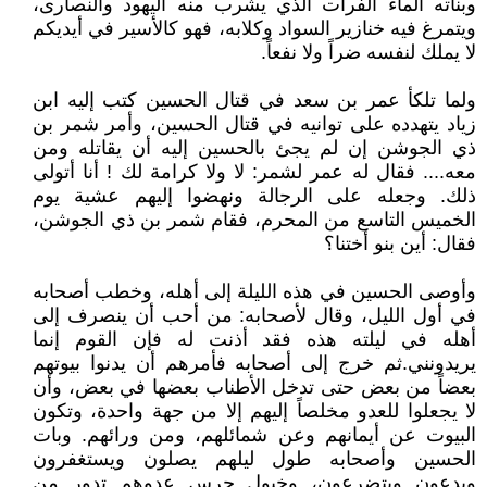
وبناته الماء الفرات الذي يشرب منه اليهود والنصارى،
ويتمرغ فيه خنازير السواد وكلابه، فهو كالأسير في أيديكم
لا يملك لنفسه ضراً ولا نفعاً‏.‏
ولما تلكأ عمر بن سعد في قتال الحسين كتب إليه ابن
زياد يتهدده على توانيه في قتال الحسين، وأمر شمر بن
ذي الجوشن إن لم يجئ بالحسين إليه أن يقاتله ومن
معه.... فقال له عمر لشمر‏:‏ لا ولا كرامة لك ‏!‏ أنا أتولى
ذلك‏.‏ وجعله على الرجالة ونهضوا إليهم عشية يوم
الخميس التاسع من المحرم، فقام شمر بن ذي الجوشن،
فقال‏:‏ أين بنو أختنا‏؟‏
وأوصى الحسين في هذه الليلة إلى أهله، وخطب أصحابه
في أول الليل، وقال لأصحابه‏:‏ من أحب أن ينصرف إلى
أهله في ليلته هذه فقد أذنت له فإن القوم إنما
يريدونني‏.‏ثم خرج إلى أصحابه فأمرهم أن يدنوا بيوتهم
بعضاً من بعض حتى تدخل الأطناب بعضها في بعض، وأن
لا يجعلوا للعدو مخلصاً إليهم إلا من جهة واحدة، وتكون
البيوت عن أيمانهم وعن شمائلهم، ومن ورائهم‏.‏ وبات
الحسين وأصحابه طول ليلهم يصلون ويستغفرون
ويدعون ويتضرعون، وخيول حرس عدوهم تدور من