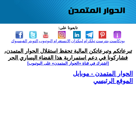
تابعونا على:
بودكاست
بنترست
تيلكرام
لينكدإن
الانستغرام
اليوتيوب
التويتر
الفيسبوك
تبرعاتكم وتبرعاتكن المالية تحفظ استقلال الحوار المتمدن،
فشاركونا في دعم استمرارية هذا الفضاء اليساري الحر
[اشترك في قناة ‫«الحوار المتمدن» على اليوتيوب]
الحوار المتمدن - موبايل
الموقع الرئيسي