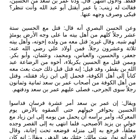
فقط‏.‏ والأول أشهر‏.‏ قال‏:‏ ودنا عمر بن سعد من الحسين،
فقالت له زينب‏:‏ يا عمر أيقتل أبو عبد الله وأنت تنظر‏؟‏
فبكى وصرف وجهه عنها‏.‏
وعن الحسن البصري أنه قال‏:‏ قتل مع الحسين ستة
عشر رجلاً كلهم من أهل بيته ما على وجه الأرض يومئذٍ
لهم شبه‏.‏ وقال غيره‏:‏ قتل معه من ولده إخوته، وأهل بيته
ثلاثة وعشرون رجلاً‏.‏ فمن أولاد علي رضي الله عنه‏:‏
جعفر، والحسين، والعباس، ومحمد، وعثمان، وأبو بكر‏.
وممن قتل مع الحسين بكربلاء، أخوه من الرضاعة عبد
الله بن بقطر، وقد قيل‏:‏ إنه قتل قبل ذلك حيث بعث معه
كتاباً إلى أهل الكوفة، فحمل إلى ابن زياد فقتله، وقتل
من أهل الكوفة من أصحاب عمر بن سعد ثمانية وثمانون
رجلاً سوى الجرحى، فصلى عليهم عمر بن سعد ودفنهم‏.‏
ويقال‏:‏ إن عمر بن سعد أمر عشرة فرسان فداسوا
الحسين بحوافر خيولهم حتى ألصقوه بالأرض يوم
المعركة، وأمر برأسه أن يحمل من يومه إلى ابن زياد مع
خولي بن يزيد الأصبحي، فلما انتهى به إلى القصر وجده
مغلقاً، فرجع به إلى منزله فوضعه تحت إجانة، وقال
لامرأته نوار بنت مالك‏:‏ جئتك بعز الدهر‏. ويقال‏:‏ إنه كان