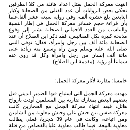
انتهت معركة الجمل بقتل اعداد هائلة من كلا الطرفين
تحكي بعض الروايات أن عدد القتلى من الصحابة وكبار
التابعين بلغ عشرة ألف، وفي رواية سبعة عشر ألفا.علما
بأن قراءة حجم خسائر معركة الجمل في إطار النسبة
والتناسب من العدد الاجمالي للصحابة يشير إلى وقوع
مذبحة كبيرة بكل المقائيس، فقد ذكر ابن الصلاح أن عدد
الصحابة مائة ألف بين رجل وامرأة، فقال: توفي النبي
صلى الله عليه وسلم ومن رآه وسمع منه زيادة على
مائة ألف إنسان من رجل وامرأة وكل قد روى عنه
سماعاً أو رؤية. (مقدمة ابن الصلاح)
خامسا: مقاربة لأثار معركة الجمل:
مهدت معركة الجمل التي استباح فيها الضمير الديني قتل
بعضهم البعض بمعارك ضارية بين المسلمين أودت بأرواح
هائل، فبعد انتهاء معركة الجمل مع الحجازين كانت
معركة صفين بين جيش علي وجيش معاوية من الشامين
ومن اتباعه، وكانت في عام 39 هجريا، فعلي يطالب
معاوية بالبيعة، فيما طالب معاوية عليا بالقصاص من قتلة