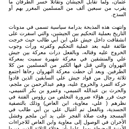
عثمان، ولما تقابل الجيشان وتقاتلا خسر الطرفان ما
يقرب من سبعين ألف من المسلمين المغرر بهم أو
السذج.
وانتهت هذه المذبحة بدرامة سياسية تسمى في مدونات
التاريخ بعملية التحكيم بين الجيشين، والتي اسفرت على
انشقاقت داخل جيش علي ابن أبي طالب حيث خرجت
طائفة عليه بعد عملية التحكيم وكفرته ورأت وجوب
الخروج عليه وقتاله، وبالفعل درات معركة بين جيش
علي والمنشقين في معركة شهيرة سميت بمعركة
النهروان والتي قتل فيها الكثير من المسلمين من كلا
الطرفين. وبعد أن حطت معركة النهروان رحاها اجتمع
ثلاثة رجال من قواد جيش علي السابقين الذين قادوا
حركة التمرد والخروج عليه، وهم عبدالرحمن بن ملجم،
والحرث بن عبدالله التميمي، وعمرو بن بكر التميمي،
حيث قرر هؤلاء ضرورة التخلص من رؤوس الفتنة في
نظرهم ( علي، معاوية، ابن العاص) وذلك بالتصفية
الجسدية، وبالفعل تم أغتيال علي بن أبي طالب في
المسجد وقت صلاة الفجر على يد ابن ملجم وفشل
الأخران في الوصول إلى معاوية وابن العاص للاجراءات
الأمنية المحيطة بهما. علما بأن هؤلاء الثلاثة الذين دبروا