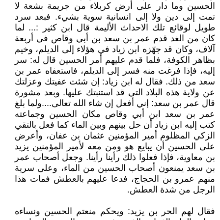
الحسين وما دار على أرض كربلاء من جريمة بشعة لا
تمت إلى دين ولا إلى انسانية سوية بشيء. فبعد سرد
طويل لوقائع تلك الاحداث الأليمة قال ابن كثير :... لما
كان من الغد قدم عمر بن سعد بن أبي وقاص في أربعة
آلاف، وكان قد جهّزه ابن زياد في هؤلاء إلى الديلم، وخيم
بظاهر الكوفة، فلما قدم عليهم أمر الحسين قال له‏:‏ سر
إليه، فإذا فرغت منه فسر إلى الديلم، فاستعفاه عمر بن
سعد من ذلك‏.‏ فقال له ابن زياد‏:‏ إن شئت عفيتك وعزلتك
عن ولاية هذه البلاد التي قد استنبتك عليها‏‏.‏ وبعد مشورة
قال عمر بن سعد‏:‏ إني أفعل إن شاء الله تعالى....ولما بلغ
عمر بن سعد ابن أبي وقاص مكان الحسين وجماعته
كتب إليه ابن زياد أن حل بينهم وبين الماء كما فعل بالتقي
الزكي المظلوم أمير المؤمنين عثمان بن عفان، وأعرض
على الحسين أن يبايع هو ومن معه لأمير المؤمنين يزيد
بن معاوية، فإذا فعلوا ذلك رأينا رأينا‏.‏ وجعل أصحاب عمر
بن سعد يمنعون أصحاب الحسين من الماء، وعلى سرية
منهم عمرو بن الحجاج، فدعا عليهم بالعطش فمات هذا
الرجل من شدة العطش‏.‏
فقال لهم الحر بن يزيد‏:‏ ويحكم منعتم الحسين ونساءه