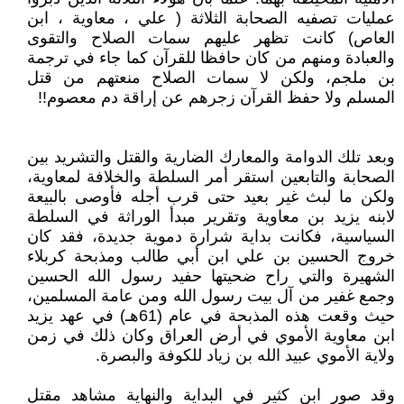
عمليات تصفيه الصحابة الثلاثة ( علي ، معاوية ، ابن
العاص) كانت تظهر عليهم سمات الصلاح والتقوى
والعبادة ومنهم من كان حافظا للقرآن كما جاء في ترجمة
بن ملجم، ولكن لا سمات الصلاح منعتهم من قتل
المسلم ولا حفظ القرآن زجرهم عن إراقة دم معصوم!!
وبعد تلك الدوامة والمعارك الضارية والقتل والتشريد بين
الصحابة والتابعين استقر أمر السلطة والخلافة لمعاوية،
ولكن ما لبث غير بعيد حتى قرب أجله فأوصى بالبيعة
لابنه يزيد بن معاوية وتقرير مبدأ الوراثة في السلطة
السياسية، فكانت بداية شرارة دموية جديدة، فقد كان
خروج الحسين بن علي ابن أبي طالب ومذبحة كربلاء
الشهيرة والتي راح ضحيتها حفيد رسول الله الحسين
وجمع غفير من آل بيت رسول الله ومن عامة المسلمين،
حيث وقعت هذه المذبحة في عام (61هـ) في عهد يزيد
ابن معاوية الأموي في أرض العراق وكان ذلك في زمن
ولاية الأموي عبيد الله بن زياد للكوفة والبصرة.
وقد صور ابن كثير في البداية والنهاية مشاهد مقتل