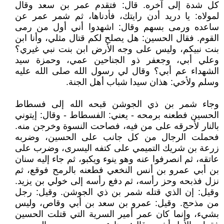
كل شدة إلى آخره‏.‏ قال‏:‏ فتقدم عمر بن سعد وقال
لمولاه‏:‏ يا دريد أدن رايتك، فأدناها، ثم شمر عمر عن
ساعده ورمى بسهم وقال‏:‏ اشهدوا أني أول من رمى
القوم‏.‏ فقال الحسين: هل يصلح لكم قتال مثلي، وأنا ابن
بنت نبيكم، وليس على وجه الأرض ابن بنت نبي غيري‏؟‏
وعلي أبي، وجعفر ذو الجناحين عمي، وحمزة سيد
الشهداء عم أبي‏؟‏ وقال لي رسول الله صلى الله عليه
وسلم ولأخي‏:‏ ‏‏هذان سيدا شباب أهل الجنة‏.
وجاء شمر بن ذي الجوشن قبحه الله إلى فسطاط
الحسين فطعنه برمحه - يعني‏:‏ الفسطاط - وقال‏:‏ إيتوني
بالنار لأحرقه على من فيه، فصاحت النسوة وخرجن منه‏.
فحملت الرجال من كل جانب على الحسين، وضربه
زرعة بن شريك التميمي على كتفه اليسرى، وضرب على
عاتقه، ثم انصرفوا عنه وهو ينوء ويكبو، ثم جاء إليه سنان
بن أبي عمرو بن أنس النخعي فطعنه بالرمح فوقع، ثم
نزل فذبحه وحز رأسه، ثم دفع رأسه إلى خولي بن يزيد‏.‏
وقيل‏:‏ إن الذي قتله شمر بن ذي الجوشن‏.‏ وقيل‏:‏ رجل
من مذحج‏.‏ وقيل‏:‏ عمرو بن سعد بن أبي وقاص، وليس
بشيء، وإنما كان عمر أمير السرية التي قتلت الحسين