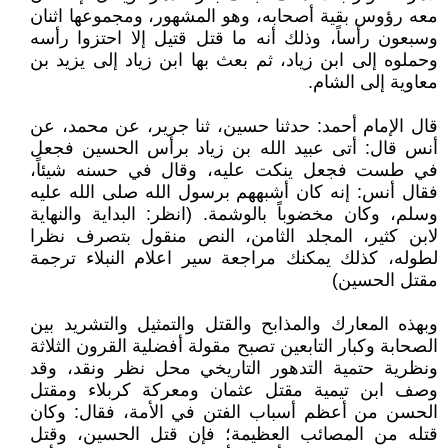
معه رؤوس بقية أصحابه، وهو المشهور، ومجموعها اثنان
وسبعون رأساً، وذلك أنه ما قتل قتيل إلا احتزوا رأسه
وحملوه إلى ابن زياد، ثم بعث بها ابن زياد إلى يزيد بن
معاوية إلى الشام‏.‏
قال الإمام أحمد‏:‏ حدثنا حسين، ثنا جرير، عن محمد، عن
أنس قال‏:‏ أتى عبيد الله بن زياد برأس الحسين فجعل
في طست فجعل ينكت عليه، وقال في حسنه شيئاً،
فقال أنس‏:‏ إنه كان أشبههم برسول الله صلى الله عليه
وسلم، وكان مخضوباً بالوشمة‏‏.‏ (انظر: البداية والنهاية
لابن كثير، المجلد الثامن، النص منقول بتصرف نظرا
لطوله، كذلك يمكنك مراجعة سير اعلام النبلاء ترجمة
مقتل الحسين)
وبهذه المعارك والمذابح والقتل والتمثيل والتشريد بين
الصحابة وكبار التابعين تصبح مقولة أفضلية القرون الثلاثة
ونظرية حتمية التدهور التاريخي محل نظر ونقد، وقد
وصف ابن تيمية مقتل عثمان ومعركة كربلاء ومقتل
الحسن من أعظم أسباب الفتن في الأمة، فقال: وكان
قتله من المصائب العظيمة؛ فإن قتل الحسين، وقتل