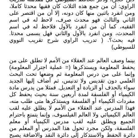
الراوي: أن من جمع هذه الثلاث كان فقيها محدثا كاملا،
ومن انفرد باثنين منها كان دونه، إلا أن من اقتصر على
الثاني والثالث فهو محدث صرف، لاحظ له في اسم
الفقيه، كما أن من انفرد بالأول فلاحظ له في اسم
المحدث، ومن انفرد بالأول والثاني فهل يسمى محدثا.
فيه بحث؟. ( تدريب الراوي شرح تقريب النووي
للسيوطي)
بينما وصف العالم عند العقلاء من الأمم لا تطلق على من
يحفظ المعلومة ويستذكرها (= عملية اجترار المعلومة)
وإنما على من درس المعلومة ثم وضعها تحت البحث
العلمي دون تقديس ولا تدنيس، ثم أضاف إليها الجديد
سواء بالحذف أو الزيادة أو التعديل. فمثلا من يدرس مادة
الكيمياء أو الفلسفة لمدة أربعين سنة بحيث يحفظ كل
مفردات الكيمياء أو الفلسفة ويستذكرها متى طلب منه،
فهذا المدرس عند العقلاء من الأمم لا يطلق عليه لقب
العالم الكيميائي ولا العالم الفيلسوف، وإنما يتمتع باحترام
الجميع ويطلق عليه لقب مدرس الكيمياء أو معلم
الفلسفة، ولكن مجرد تحول هذا المدرس أو المعلم من
دائرة الحفظ والاستذكار إلى دائرة النقد والاضافة يصبح