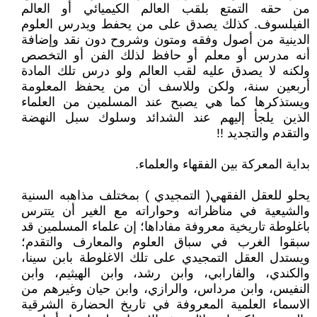
من حقه التمتع بلقب العالم الكيميائي أو العالم
الفيلسوف. كذلك يصدق على من يحفط ويدرس العلوم
الدينية من أصول وفقه ومتون وشروح دون نقد وإضافة
أنه مدرس أو معلم أو حافظ لذلك الفن أو التخصص
ولكنه لا يصدق عليه لقب العالم ولو درس تلك المادة
أربعين سنة، ولكن وللاسف أن من يحفظ المعلومة
ويستذكرها كما هي يصبح عند المسلمين من العلماء
الذين يلجأ إليهم عند الشدائد وسلوك سبل النهضة
والتقدم والتجديد !!
بداية المعركة بين الفقهاء والعلماء.
يحلو للعقل الفقهي( التمجيدي ) بمختلف مذاهبه السنية
والشيعية في مناظراته وحواراته مع الغير أن يتترس
باغلوطة تاريخية معروفة مفاداها؛ إن علماء المسلمين قد
سبقوا الغرب في سباق العلوم والمعارف والتقدم؛
ويستدل العقل التمجيدي على تلك الاغلوطة بابن سينا،
والكندي، والفارابي، وابن رشد، وابن الهيثيم، وابن
النفيس، وابن مرداس، والرازي، وابن حيان وغيرهم من
الاسماء العلمية المعروفة في تاريخ الحضارة الشرقية