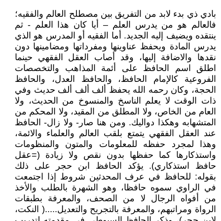
بادي ذي بدء لابد من التفريق بين مصطلح العالم والفقيه؛
فالعالم هو من يدرس العلم – أيا كان هذا العلم - ثم
ينتقده ويضيف إليه الجديد. أما الفقيه أو المدرس هو الذي
يدرس المادة ويحفظ عناوينها ومفرداتها ومضامينها دون
نقدها والاضافة إليها، وقد أصاب العقل الفقهي حينما
اطلق اسم الحافظ على أئمة المذاهب والتخصصات
الفروعية كالإمام الحافظ، والحافظ العدل، والحافظ
الحجة، وكان رحمه الله يحفظ ألف ألف ألف حديث وفي
ذات الوقت لا يعلم الناسخ والمنسوخ من الحديث، ولا
العام من الخاص، ولا المطلق من المقيد، ولا المحكم من
المتشهابه وهكذا دواليك. ومن هنا صار- ولا زال- الحافظ
عند العقل الفقهي يتمتع بلقب العالم والعلماء والائمة،
وهذا لمجرد حفظه للمعلومات والمتون والمنظومات
واستذكارها كما حفظها بدون نقص ولا زيادة (=عقل
حافظ استذكاري). يؤكد الحافظ ابن حجر على ذلك
بقوله: للحافظ في عرف المحدثين شروط إذا اجتمعت
في الراوي سموه حافظا، وهو الشهرة بالطلب والأخذ
من أفواه الرجال لا من الصحف، والمعرفة بطبقات
الرواة ومراتبهم، والمعرفة بالتجريح والتعديل.....( النكت،
لابن حجر)، وذكر الحافظ السيوطي في مقدمته لتدريب