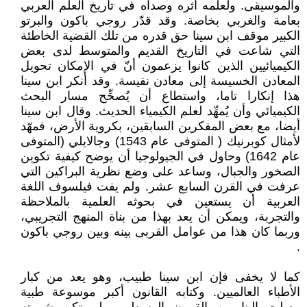
والموسيقى. ولعلمه أثره وصداه في تاريخ العلم العربي
بعامة والغربي بخاصة. وقد قدّر روجي باكون والبرتو
الكبير موقف ابن سينا حق قدره من تلك القضية الخاطئة
التي شاعت في التاريخ القديم والمتوسط لدى بعض
الكيميائيين الذين كانوا يزعمون أنّ في الإمكان تحويل
المعادن الخسيسة إلى معادن نفيسة. وقد أنكر ابن سينا
هذا إنكارا تاما، واستطاع أن يُصحِّح مسار البحث
الكيميائي وأن يُمهِّد لعلم الكيمياء الحديث. وقال ابن سينا
أيضا، مع بعض المفكرين السابقين، بكروية الأرض، فمهّد
لأمثال كوبرنيك ( المتوفى عام 1543) وجالايلي (المتوفى
عام 1642) وحاول في الجيولوجيا أن يوضح كيفية تكوين
الصخور والجبال، وساعد على وضع نظرية البراكين التي
عرفت في القرن السابع عشر. ولم يفت فيلسوف اللغة
العربية أن يستعين في بحوثه العلمية بالملاحظة
والتجربة، ويمكن أن يعد بهذا من بناة المنهج التجريبي،
وربما كان هذا من عوامل القربى بينه وبين روجي باكون
.‏
كما لا يخفى فإن ابن سينا طبيب، وهو يعد من كبار
الأطباء العالميين. وكتابه القانون أكبر موسوعة طبية