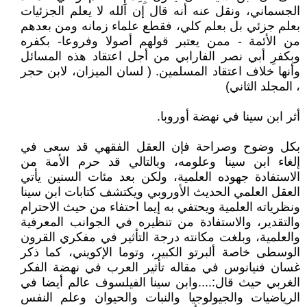
الجسماني، ونقل عنه أنه قال إن الله لا يعلم الجزئيات
بعلم جزئي بل بعلم كلي، فقطع علماء زمانه ومن بعدهم
من الأئمة - ممن يعتبر قولهم أصولا وفروعا- بكفره
وبكفرِ أبي نصر الفارابي من أجل اعتقاد هذه المسائل
وأنها خلاف اعتقاد المسلمين. ( لسان الميزان، لابن حجر
، المجلد الثاني)
أثر ابن سينا في نهضة أوروبا.
بكل وضوح وصراحة فإن العقل الفقهي قد سعى في
إلغاء ابن سينا وعلومه، وبالتالي قد حرم الأمة من
الاستفادة جهوده العلمية، ولكن بعد مئات السنين يأتي
العقل العلمي الحديث الأوروبي ويكتشف كتابات ابن سينا
ونظرياته العلمية ويحتفي به إيما احتفاء من حيث الاحترام
والتقدير، والاستفادة من تنظيره في الجوانب المعرفية
والعلمية، وبلغت مكانته درجة التأثير في مفكري القرون
الوسطى خاصة ألبرتو الكبير، وتوما الإكويني، كما ذكر
غسان فنيانوس في مقاله تأثير العرب في نهضة الفكر
الغربي حيث قال:....وابن سينا الفيلسوف عالم أيضا في
الرياضيات والجيولوجيا والنبات والحيوان وعلم النفس