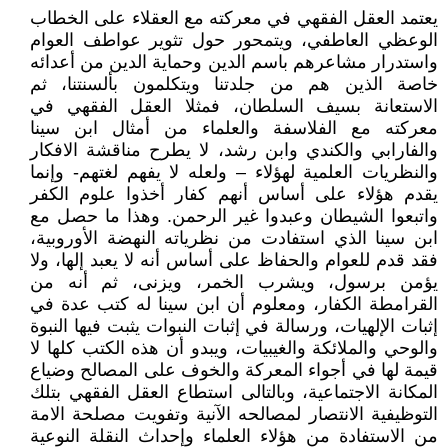
يعتمد العقل الفقهي في معركته مع العقلاء على الخطاب
الوعظي العاطفي، ويتمحور حول تثوير عواطف العوام
واستدرار مشاعرهم باسم الدين وحماية الدين من أعدائه
خاصة الذين هم من جلدتنا ويتكلمون بألسنتنا، ثم
الاستعانة بسيف السلطان، فمثلا العقل الفقهي في
معركته مع الفلاسفة والعلماء من أمثال ابن سينا
والفارابي والكندي وابن رشد، لا يطرح مناقشة الافكار
والنظريات العلمية لهؤلاء – ولعله لا يفهم لغتهم- وإنما
يقدم هؤلاء على أساس أنهم كفار أخذوا علوم الكفر
واتبعوا الشيطان وعبدوا غير الرحمن. وهذا ما حصل مع
ابن سينا الذي استفادت من نظرياته النهضة الأوروبية،
فقد قدم للعوام والحفاظ على أساس أنه لا يعبد إلها، ولا
يؤمن برسول، ويشرب الخمر، ويزنى، ثم أنه من
القرامطة الكفار، ومعلوم أن ابن سينا له كتب عدة في
إثبات الإلهيات، ورسالة في إثبات النبوات يثبت فيها النبوة
والوحي والملائكة والغيبيات، ويبدو أن هذه الكتب كلها لا
قيمة لها في أجواء المعركة والخوف على المصالح وضياع
المكانة الاجتماعية، وبالتالى استطاع العقل الفقهي بتلك
التوظيفية الانتصار لمصالحه الآنية وتفويت مصلحة الامة
من الاستفادة من هؤلاء العلماء وإحداث النقلة النوعية