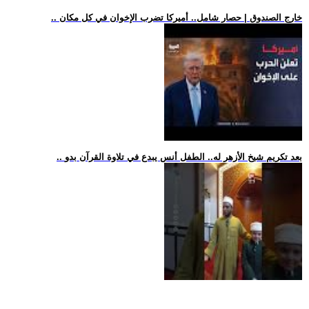
.. خارج الصندوق | حصار شامل.. أميركا تضرب الإخوان في كل مكان
.. بعد تكريم شيخ الأزهر له.. الطفل أنس يبدع في تلاوة القرآن بدو