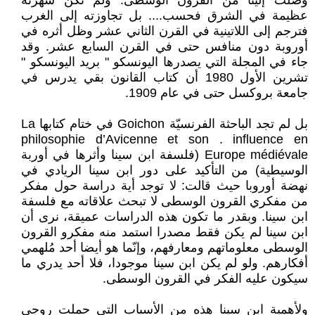
وصلت إلينا من القرون الوسطى. ولم تكن شهرته
عظيمة في الشرق فحسب.... بل تجاوزته إلى الغرب
فترجم إلى اللاتينية في القرن الثاني عشر وظل أثره في
أوروبة دون منافس حتى في القرن السابع عشر. وقد
جاء في المجلة التي يصدرها اليونسكو " بريد اليونسكو "
تشرين الأول 1980 أن كتاب القانون بقي يدرس في
جامعة بروكسل حتى في عام 1909.
بل لم تجد الباحثة الفرنسيّة Goichon في ختام كتابها La
philosophie d’Avicenne et son . influence en
Europe médiévale (فلسفة ابن سينا وأثرها في أوربة
الوسيطية) من التأكيد على دور ابن سينا الريادي في
نهضة أوروبا حيث قالت: لا توجد أية دراسة حول مفكر
من مفكري القرون الوسطى لا تبحث علاقاته مع فلسفة
ابن سينا. وبقدر ما تكون هذه الدراسات عميقة، نرى أن
ابن سينا لم يكن فقط مصدرا استمد منه مفكرو القرون
الوسطى معلوماتهم ومعارفهم، وإنّما هو أيضا أحد مُلهمي
أفكارهم. ولو لم يكن ابن سينا موجودا، فلا أحد يدري ما
سيكون عليه الفكر في القرون الوسطى.
ولأهمية ابن سينا هذه من الأسباب التي حملت روجي