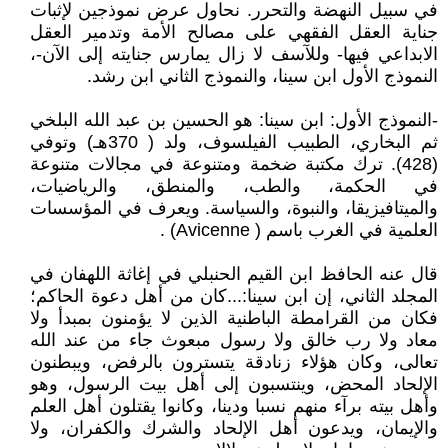
في سبيل النهضة والتحرر. نحاول عرض نموذجين لإثبات
جناية العقل الفقهي على مصالح الأمة وتدمير العقل
الابداعي فيها- وللآسف لا زال يمارس جنايته إلى الآن-،
النموذج الأول ابن سينا، والنموذج الثاني ابن رشد.
-النموذج الأول: ابن سينا: هو الحسين بن عبد الله البلخي
ثم البخاري، الطبيب الفيلسوف، ولد ( 370هـ) وتوفي
(428). ترك مكتبة ضخمة ومتنوعة في مجالات متنوعة
في الحكمة، والطب، والمنطق، والرياضيات،
والميتافيزيقا، والنبوة، والسياسة. ويعرف في المؤسسات
العلمية في الغرب باسم ( Avicenne) .
قال عنه الحافظ ابن القيم الحنبلي في إغاثة اللهفان في
المجلد الثاني، إن ابن سينا:...كان من أهل دعوة الحاكم؛
فكان من القرامطة الباطنية الذين لا يؤمنون بمبدأ ولا
معاد ولا رب خالق ولا رسول مبعوث جاء من عند الله
تعالى، وكان هؤلاء زنادقة يتسترون بالرفض، ويبطنون
الإلحاد المحض، وينتسبون إلى أهل بيت الرسول، وهو
وأهل بيته برآء منهم نسبا ودينا، وكانوا يقتلون أهل العلم
والإيمان، ويدعون أهل الإلحاد والشرك والكفران، ولا