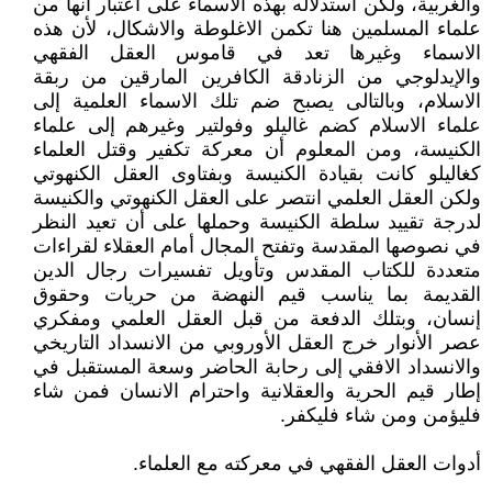
والغربية، ولكن استدلاله بهذه الاسماء على اعتبار أنها من
علماء المسلمين هنا تكمن الاغلوطة والاشكال، لأن هذه
الاسماء وغيرها تعد في قاموس العقل الفقهي
والإيدلوجي من الزنادقة الكافرين المارقين من ربقة
الاسلام، وبالتالى يصبح ضم تلك الاسماء العلمية إلى
علماء الاسلام كضم غاليلو وفولتير وغيرهم إلى علماء
الكنيسة، ومن المعلوم أن معركة تكفير وقتل العلماء
كغاليلو كانت بقيادة الكنيسة وبفتاوى العقل الكنهوتي
ولكن العقل العلمي انتصر على العقل الكنهوتي والكنيسة
لدرجة تقييد سلطة الكنيسة وحملها على أن تعيد النظر
في نصوصها المقدسة وتفتح المجال أمام العقلاء لقراءات
متعددة للكتاب المقدس وتأويل تفسيرات رجال الدين
القديمة بما يناسب قيم النهضة من حريات وحقوق
إنسان، وبتلك الدفعة من قبل العقل العلمي ومفكري
عصر الأنوار خرج العقل الأوروبي من الانسداد التاريخي
والانسداد الافقي إلى رحابة الحاضر وسعة المستقبل في
إطار قيم الحرية والعقلانية واحترام الانسان فمن شاء
فليؤمن ومن شاء فليكفر.
أدوات العقل الفقهي في معركته مع العلماء.