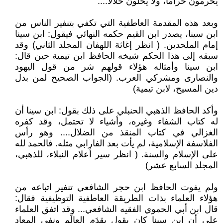
يحرمون حراما، ولا يحلون حلالا....
وبعد هذه المقدمة العاطفية التي تكفي بتنفير الناس من
ابن سينا، يصدر ابن القيم حكمه النهائي فيقول: ابن سينا
إمام الملحدين. ( انظر إغاثة اللهفان المجلد الثاني) وقد
سبقه إلى هذا الحكم شيخه الحافظ ابن تيمية حين قال:
ابن سينا وأمثاله هؤلاء قولهم شر من قول اليهود
والنصارى ومشركي العرب. (الجواب الصحيح لمن بدل
دين المسيح، لابن تيمية)
وأكد الحافظ الذهبي الحنبلي على ذلك بقول: ابن سينا أن
له كتاب الشفاء وغيره، وأشياء لا تحتمل، وقد كفره
الغزالي في كتاب المنقذ من الضلال.... وهو رأس
الفلاسفة الإسلامية، لم يأت بعد الفارابي مثله. فالحمد لله
على الإسلام والسنة. ( انظر سير أعلام النبلاء، للذهبي،
المجلد السابع عشر)
ولم يفوت الحافظ ابن حجر الشافعي تنفير اتباعه من
هؤلاء العلماء بذات الطريقة العاطفية التوظيفية فقال:
قال ابن أبي الحموي الفقيه الشافعي... وقد اتفق العلماء
على أن ابن سينا كان يقول بِقِدَمِ العالَم ونفي المعاد