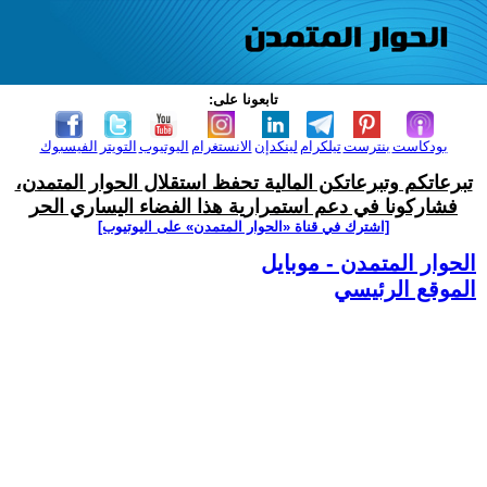
تابعونا على:
بودكاست
بنترست
تيلكرام
لينكدإن
الانستغرام
اليوتيوب
التويتر
الفيسبوك
تبرعاتكم وتبرعاتكن المالية تحفظ استقلال الحوار المتمدن،
فشاركونا في دعم استمرارية هذا الفضاء اليساري الحر
[اشترك في قناة ‫«الحوار المتمدن» على اليوتيوب]
الحوار المتمدن - موبايل
الموقع الرئيسي