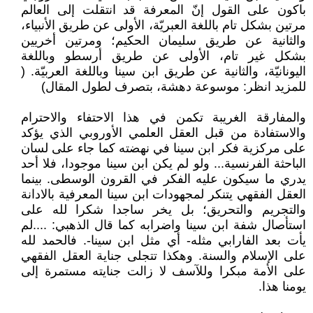
باكون على القول إنّ المعرفة قد انتقلت إلى العالم
مرتين بشكل تام باللغة العبريّة، الأولى عن طريق الأنبياء،
والثانية عن طريق سليمان الحكيم؛ ومرتين أخريين
بشكل غير تام، الأولى عن طريق أرسطو وباللغة
اليونانيّة، والثانية عن طريق ابن سينا وباللغة العربيّة.‏ (
للمزيد انظر: موسوعة دهشة، بتصرف لطول المقال)
والمفارقة الغريبة تكمن في هذا الاحتفاء والاحترام
والاستفادة من قبل العقل العلمي الأوروبي الذي يؤكد
على مركزية فكر ابن سينا في نهضته كما جاء على لسان
الباحثة الفرنسية... ولو لم يكن ابن سينا موجودا، فلا أحد
يدري ما سيكون عليه الفكر في القرون الوسطى. بينما
العقل الفقهي يتنكر لمجهودات ابن سينا المعرفية بالادانة
والتجريم والتحريق؛ بل يخر ساجدا شكرا لله على
استأصال شفة ابن سينا واضرابه كما قال الذهبي: ....لم
يأت بعد الفارابي مثله- أي مثل ابن سينا-. فالحمد لله
على الإسلام والسنة. وهكذا تتجلى جناية العقل الفقهي
على الأمة مبكرا وللآسف لا زالت جنايته مستمرة إلى
يومنا هذا.