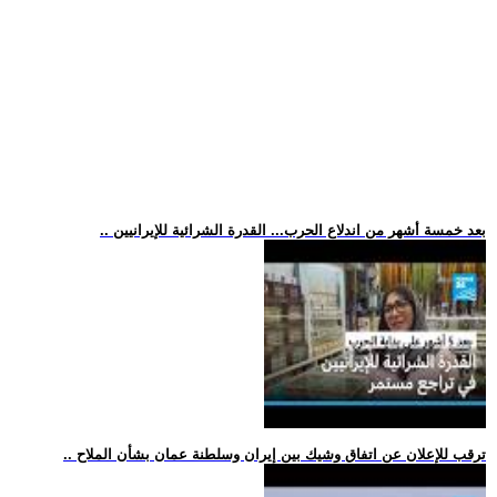
.. بعد خمسة أشهر من اندلاع الحرب... القدرة الشرائية للإيرانيين
.. ترقب للإعلان عن اتفاق وشيك بين إيران وسلطنة عمان بشأن الملاح