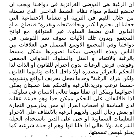
ان الرغبة هي الفوضى الغرائزية في دواخلنا ويجب ان
تخضع للنظام سواء نظام الضبط الداخلي الذي تعلمناه
من خلال القيم في التربية او تنشأتنا الاجتماعية التي
جعلتنا ان نحترم الكبير ونخافه"نجله ونقدره" فننصاع له او
القانون الذي يضبط السلوك غير المتوافق مع لوائح
المجتمع وبدون تلك الآليات سوف تعم الفوضى في
دواخلنا وفي المجتمع الاوسع المتمثل في العلاقات بين
الناس وهذه الفوضى يمكننا تصويرها بشكل مبسط
بالرغبة بالانتقام و القتل والسلوك العدواني الجمعي
وفوضى فرض الرغبات بدون احترام للقانون او الذات لذا
التحكم بالغرائز مصدره اولا داخل الذات وثانيهما القانون
ولكن بترك "الرغبة" وحدها تجعل تحريف الواقع وتشويهه
حسبما ترغب وتريد.فالرغبة والتحكم هما عمليتان يمكن
احتوائهما ويمكن ان تفلتا مهما تعالى الانسان في سلوكه .
لذا فالالتفاف على التحكم ممكن جدا وهو خدعة عقليه
لدى الساسة او اصحاب القرار او ممن يمارسون التجارة
او بعض رجال الدين ولديهم الرغبة بالالتفاف على الاخراو
التعليمات السماوية او حتى على الدين باستخدام الحيلة
الشرعية .ولا نغالي اذا قلنا انها وهم او حيلة شرعيه كما
يحلو للبعض تسميتها.