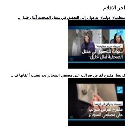
اخر الافلام
.. منظمتان دوليتان تدعوان إلى التحقيق في مقتل الصحفية آمال خليل
.. فرنسا: مقترح لفرض ضرائب على مصنعي السجائر بعد تسبب أعقابها ف