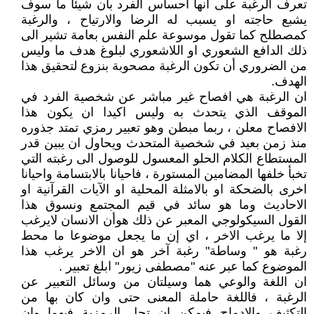
تعرف الرغبة على انها احساس الفرد بأن شيئاً ما سوف
يشبع حاجته او يسبب له الرضا والارتياح ، والرغبة
كمصطلح كما تقول موسوعة علم النفس بعامة تشير الى
ذلك الدافع الشعوري او اللاشعوري لبلوغ هدف ما وليس
من الضروري أن تكون الرغبة مصحوبة بنزوع لتحقيق هذا
الهدف.
ان الرغبة هي افصاح غير مباشر عن شخصية الفرد في
الموقف الذي يتحدث به وليس اكيدا ان يكون هذا
الافصاح معلن ، ربما مبطن وهو تعبير رمزي تمتد جذوره
منذ زمن بعيد في شخصية المتحدث ويحاول ان يبين قدر
المستطاع الكلام الحلو المعسول للوصول الى رغبته التي
تخبأ خلفها المضامين المستورة ، فاحيانا بالابتسامة واحيانا
اخرى بالضحكة او بالامثلة المحلية او الآيات القرآنية او
الاحاديث وما هو سائد في قيم المجتمع ونسوق هذا
القول السيكولوجي المعبر عن ذلك هوأن الانسان لايرغب
إلا ما يرغب الاخر ، اي إن ما يجعل موضوعا ما محط
رغبة هو " وساطة" رغبة آخر هو ان الاخر يرغب هذا
الموضوع كما عبر عنه "مصطفى زيور" ابلغ تعبير .
ان اللغة والوعي هما وسيلتان من وسائل التعبير عن
الرغبة ، فاللغة حاملة المعنى حتى وان كان بها من
التكثيف والادماج فيمكن ان تحل الرمزية فيهما وان