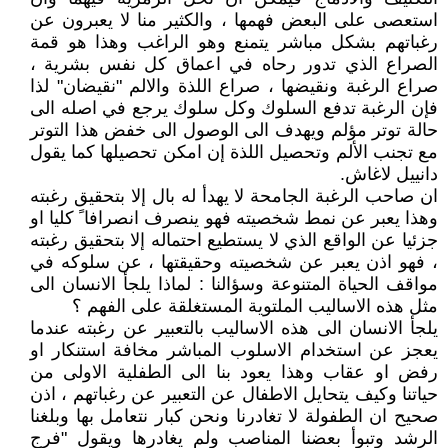
استعصى على البعض فهمها ، والكثير منا لا يعبرون عن
رغباتهم بشكل مباشر يتمنع وهو الراغب وهذا هو قمة
الصراع الذي تدور رحاه في اعماق كل نفس بشرية ،
صراع الرغبة ونقيضها ، صراع اللذة والالم "نقيضان" لذا
فإن الرغبة تدفع السلوك وكل سلوك يرجع في اصله الى
حالة توتر مؤلم ويهدف الى الوصول الى خفض هذا التوتر
مع تجنب الألم وتحصيل اللذة إن امكن تحصيلها كما يقول
دانييل لاغاش.
ان صاحب الرغبة الجامحة لا يهدأ له بال إلا بتحقيق رغبته
وهذا يعبر عن نمط شخصيته فهو ينصرف انصرافا ً كليا او
جزئيا عن الواقع الذي لا يستطيع احتماله إلا بتحقيق رغبته
، فهو اذن يعبر عن شخصيته وحقيقتها ، عن سلوكه في
مواقف الحياة المتنوعة وسؤالنا : لماذا يلجأ الانسان الى
مثل هذه الاساليب الملتوية المستغلقة على الفهم ؟
يلجأ الانسان الى هذه الاساليب بالتعبير عن رغبته عندما
يعجز عن استخدام الاسلوب المباشر مخافة استنكار او
رفض او عقاب وهذا يعود بنا الى الطفلية الاولى من
حياتنا وكيف يتحايل الاطفال عن التعبير عن رغباتهم ، اذن
صحيح ان الطفولة لا تغادرنا ونحن كبار نتعامل بها وبلغنا
الرشد وتبوأ بعضنا المناصب ولم يغادرها ويقول "فرج