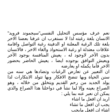
نعم عرف مؤسس التحليل النفسي"سيجموند فرويد"
الانسان بلغة رغبته لذا لا نستغرب ان عرفنا بعضنا الاخر
بلغة تلك الرغبة المعلنة او الدفينة رغبة التواصل واقامة
علاقات معتدلة او رغبة الاستحواذ والغاء الاخر ، فالانسان
بدون الآخر لاوجود له ، يعيش المنافسة بوجود الآخر
ويعيش التوافق بوجوده ايضا ، يعيش الحاضر بحضور
الاخر فأما يكمله او يعارضه
ان التعبير عن تعارض الرغبات وتضادها هي سنه من
سنن الحياة وبها تنضج الافكار وبها تتولد الابتكارات لذا
يولد الجديد من رحم القديم ويتخلق من خلاله ، وهو
الصراع بعينه وإلا لما نشأ في دواخلنا هذا الصراع والذي
يمكن ان نعبر عنه بما يلي :
اريد ان افعل ما اشاء
يجب ان افعل ما تشاء
اشاء ان افعل مايجب