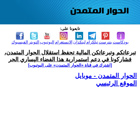
تابعونا على:
بودكاست
بنترست
تيلكرام
لينكدإن
الانستغرام
اليوتيوب
التويتر
الفيسبوك
تبرعاتكم وتبرعاتكن المالية تحفظ استقلال الحوار المتمدن،
فشاركونا في دعم استمرارية هذا الفضاء اليساري الحر
[اشترك في قناة ‫«الحوار المتمدن» على اليوتيوب]
الحوار المتمدن - موبايل
الموقع الرئيسي