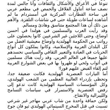
تنوعا في الأعراق والأشكال والثقافات وأنا جالس لمدة
نصف ساعة أتناول الفلافل والحمص في مطعم عربي
في ساحة القطارات المركزية في أمستردام ما لم
أشاهده لساعات طويلة حتى في شاشات التلفزة. والأهم
من ذلك أن هذا المجتمع متناسق وهادئ ومسالم.
وقد رأيت العرب والمسلمين في هولندا في أحسن
اوضاع، وحتى اللاجئين غير الشرعيين كانوا يحصلون على
رواتب من الحكومة الهولندية واوضاع معيشية افضل من
كل البلدان العربية والإسلامية، وكانوا يملكون كل أنواع
الحريات في العبادة والتعبير الثقافي والسياسي نحسدهم
عليها جميعا في العالم العربي. وقد رأيت هناك مسلمين
في أثواب ولحي لو ظهروا بها في بعض الشوارع العربية
لتم إلقاء القبض عليهم فورا!
أما التيارات العنصرية الهولندية فكانت ضعيفة جدا،
وتحظى بإزدراء الغالبية العظمى من الشعب الهولندي،
وكل المؤسسات السياسية الهولندية كانت تدعو إلى
رفض العنصرية والاستمرار في سياسات التسامح
والليبرالية والانفتاح.
ولكن حماقة واحدة من شاب عربي مهاجر غير شرعي
تسببت في قتل المخرج السينمائي الهولندي ثيو فان جوخ