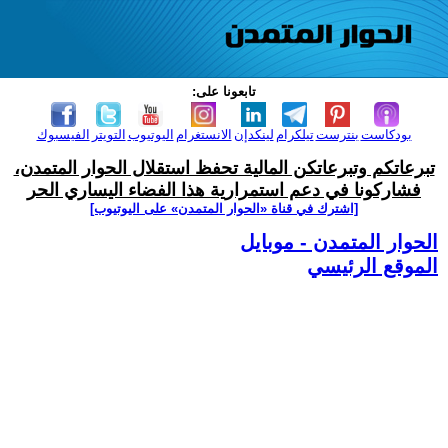
تابعونا على:
بودكاست
بنترست
تيلكرام
لينكدإن
الانستغرام
اليوتيوب
التويتر
الفيسبوك
تبرعاتكم وتبرعاتكن المالية تحفظ استقلال الحوار المتمدن،
فشاركونا في دعم استمرارية هذا الفضاء اليساري الحر
[اشترك في قناة ‫«الحوار المتمدن» على اليوتيوب]
الحوار المتمدن - موبايل
الموقع الرئيسي