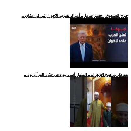
.. خارج الصندوق | حصار شامل.. أميركا تضرب الإخوان في كل مكان
.. بعد تكريم شيخ الأزهر له.. الطفل أنس يبدع في تلاوة القرآن بدو