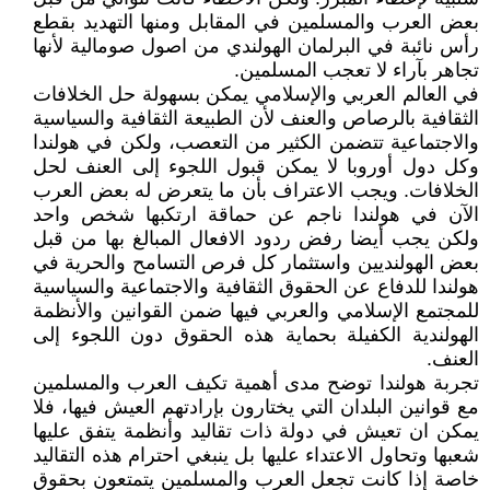
بعض العرب والمسلمين في المقابل ومنها التهديد بقطع
رأس نائبة في البرلمان الهولندي من اصول صومالية لأنها
تجاهر بآراء لا تعجب المسلمين.
في العالم العربي والإسلامي يمكن بسهولة حل الخلافات
الثقافية بالرصاص والعنف لأن الطبيعة الثقافية والسياسية
والاجتماعية تتضمن الكثير من التعصب، ولكن في هولندا
وكل دول أوروبا لا يمكن قبول اللجوء إلى العنف لحل
الخلافات. ويجب الاعتراف بأن ما يتعرض له بعض العرب
الآن في هولندا ناجم عن حماقة ارتكبها شخص واحد
ولكن يجب أيضا رفض ردود الافعال المبالغ بها من قبل
بعض الهولنديين واستثمار كل فرص التسامح والحرية في
هولندا للدفاع عن الحقوق الثقافية والاجتماعية والسياسية
للمجتمع الإسلامي والعربي فيها ضمن القوانين والأنظمة
الهولندية الكفيلة بحماية هذه الحقوق دون اللجوء إلى
العنف.
تجربة هولندا توضح مدى أهمية تكيف العرب والمسلمين
مع قوانين البلدان التي يختارون بإرادتهم العيش فيها، فلا
يمكن ان تعيش في دولة ذات تقاليد وأنظمة يتفق عليها
شعبها وتحاول الاعتداء عليها بل ينبغي احترام هذه التقاليد
خاصة إذا كانت تجعل العرب والمسلمين يتمتعون بحقوق