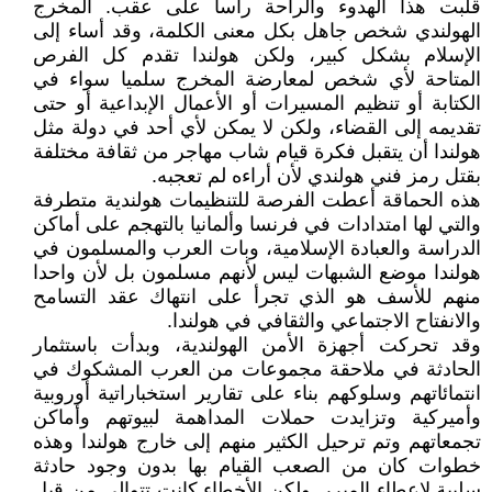
قلبت هذا الهدوء والراحة رأسا على عقب. المخرج
الهولندي شخص جاهل بكل معنى الكلمة، وقد أساء إلى
الإسلام بشكل كبير، ولكن هولندا تقدم كل الفرص
المتاحة لأي شخص لمعارضة المخرج سلميا سواء في
الكتابة أو تنظيم المسيرات أو الأعمال الإبداعية أو حتى
تقديمه إلى القضاء، ولكن لا يمكن لأي أحد في دولة مثل
هولندا أن يتقبل فكرة قيام شاب مهاجر من ثقافة مختلفة
بقتل رمز فني هولندي لأن أراءه لم تعجبه.
هذه الحماقة أعطت الفرصة للتنظيمات هولندية متطرفة
والتي لها امتدادات في فرنسا وألمانيا بالتهجم على أماكن
الدراسة والعبادة الإسلامية، وبات العرب والمسلمون في
هولندا موضع الشبهات ليس لأنهم مسلمون بل لأن واحدا
منهم للأسف هو الذي تجرأ على انتهاك عقد التسامح
والانفتاح الاجتماعي والثقافي في هولندا.
وقد تحركت أجهزة الأمن الهولندية، وبدأت باستثمار
الحادثة في ملاحقة مجموعات من العرب المشكوك في
انتمائاتهم وسلوكهم بناء على تقارير استخباراتية أوروبية
وأميركية وتزايدت حملات المداهمة لبيوتهم وأماكن
تجمعاتهم وتم ترحيل الكثير منهم إلى خارج هولندا وهذه
خطوات كان من الصعب القيام بها بدون وجود حادثة
سلبية لإعطاء المبرر. ولكن الأخطاء كانت تتوالي من قبل