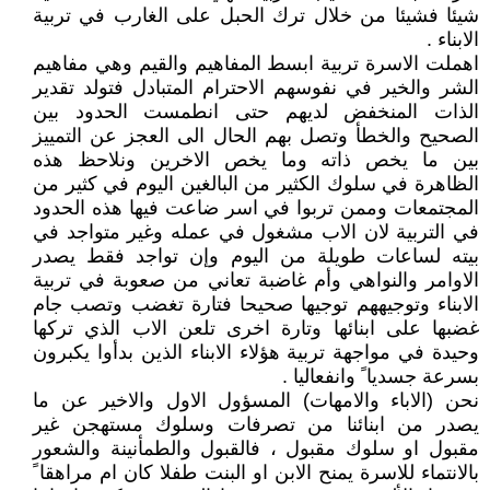
شيئا فشيئا من خلال ترك الحبل على الغارب في تربية
الابناء .
اهملت الاسرة تربية ابسط المفاهيم والقيم وهي مفاهيم
الشر والخير في نفوسهم الاحترام المتبادل فتولد تقدير
الذات المنخفض لديهم حتى انطمست الحدود بين
الصحيح والخطأ وتصل بهم الحال الى العجز عن التمييز
بين ما يخص ذاته وما يخص الاخرين ونلاحظ هذه
الظاهرة في سلوك الكثير من البالغين اليوم في كثير من
المجتمعات وممن تربوا في اسر ضاعت فيها هذه الحدود
في التربية لان الاب مشغول في عمله وغير متواجد في
بيته لساعات طويلة من اليوم وإن تواجد فقط يصدر
الاوامر والنواهي وأم غاضبة تعاني من صعوبة في تربية
الابناء وتوجيههم توجيها صحيحا فتارة تغضب وتصب جام
غضبها على ابنائها وتارة اخرى تلعن الاب الذي تركها
وحيدة في مواجهة تربية هؤلاء الابناء الذين بدأوا يكبرون
بسرعة جسديا ً وانفعاليا .
نحن (الاباء والامهات) المسؤول الاول والاخير عن ما
يصدر من ابنائنا من تصرفات وسلوك مستهجن غير
مقبول او سلوك مقبول ، فالقبول والطمأنينة والشعور
بالانتماء للاسرة يمنح الابن او البنت طفلا كان ام مراهقا ً