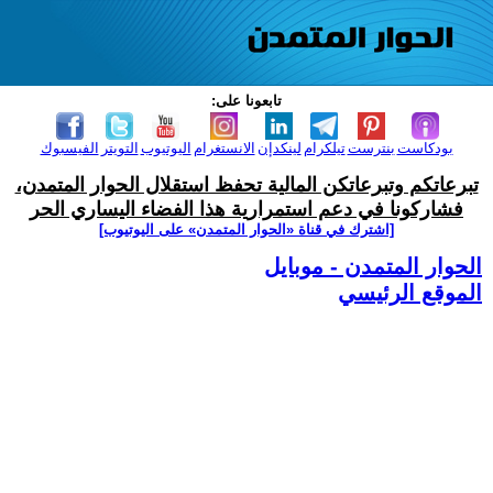
تابعونا على:
بودكاست
بنترست
تيلكرام
لينكدإن
الانستغرام
اليوتيوب
التويتر
الفيسبوك
تبرعاتكم وتبرعاتكن المالية تحفظ استقلال الحوار المتمدن،
فشاركونا في دعم استمرارية هذا الفضاء اليساري الحر
[اشترك في قناة ‫«الحوار المتمدن» على اليوتيوب]
الحوار المتمدن - موبايل
الموقع الرئيسي