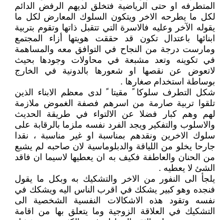
المتطرفه او حتى الرياضية فتخلق لديهم الرفض الدائم
لكل ما يطرحه الاخر ويتكون السلوك المعارض لكل ما
يقوله الآخر وعليه فالاسرة التي تتقبل ذاتها وتقوم بتربية
ابنائها باعتدال تكون قد حققت هويتها أزاء المجتمع
ومارست درجة من النجاح في التوافق معه والمساهمة
في تكوينه وتعد مشبعة في محاولات وجودها بحيث
لاتعوض عن نقصها او شعورها بالدونية في الخارج
بوساطة استخدام صغارها .
شكل التطرف سلوكا ً مقيتا ً لدى معظم الابناء الذين
تلقوا تربية صارمة من اسرهم فصفة الغموض ملازمة
لهم وهم كبار فضلا عن الالتواء في طريقة الحديث
والاسلوب والتفكير ويجد الفرد نفسه ملزما بالرقابة على
سلوك الاخرين ونقدهم بمناسبة او غير مناسبة ، نقدا
جارحا يخلو من اللياقة والدبلوماسية لان صاحبه لم يشبع
من الحنان والعاطفة فكيف به ان يعطيها لاسيما ان فاقد
الشئ لا يعطيه .
يلجأ الى النفور من الاخر والتشكيك به وبكل ما يقول
فنجده وهو كبير يشكك في اقرب الناس اليه ويشكك في
نفسه وتقود هذه الاشكالات النفسية الشخصية الى
التشكيك في العلاقة الزوجية وما يتعلق بها من اقامة