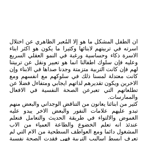
ان الطفل المشكل ما هو إلا المُعبر الظاهري عن اختلال
اسرته في تربيتهم لابنائها وكثيرا ما يكون هو اكثر ابناء
الاسرة ذكاء وحساسية ورغبة في النمو العقلي السريع
وعليه فإن سلوك اطفالنا انما هو تعبير ونقل عن تربيتنا
لهم فإن كانت التربية متزمتة وجدنا صداها في الابناء وإن
كانت معتدلة لمسنا ذلك في سلوكهم مع انفسهم ومع
الاخرين ويكون تقديرهم لذاتهم ايجابي ومتفاءل فضلا عن
تطلعاتهم التي تعبرعن الصحة النفسية في الافعال
والممارسات.
كثير من ابنائنا يعانون من التناقض الوجداني والبعض منهم
تبدو عليهم علامات النفور والبعض الاخر يبدو عليه
الغموض والالتواء في طريقة الحديث والتعامل فنعلم
عندئذ انه تعلم الخضوع والطاعة العمياء من الاب
المشغول دائما ومع العواطف السطحية من الام التي لم
تعرف ابسط اساليب التربية فهي فقدت الصحة نفسية