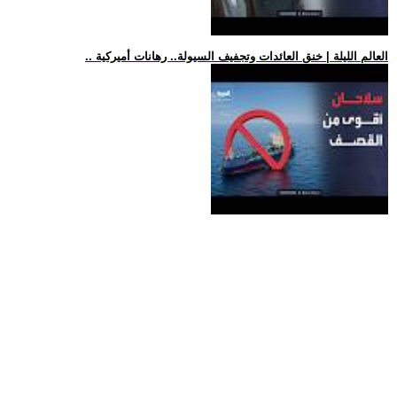
.. العالم الليلة | خنق العائدات وتجفيف السيولة.. رهانات أميركية