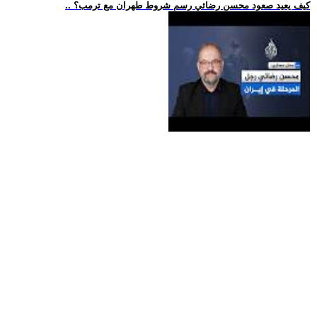
.. كيف يعيد صعود محسن رضائي رسم شروط طهران مع ترمب؟