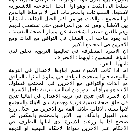
سيلجأ الى الكبت ، وهو اول الحيل الدفاعية اللاشعورية
لاستبعاد الممنوعات والمحرمات التي لا يرضاها الوالدين
او المجتمع ، والكبت هو من اكثر الحيل الدفاعية انتشارا
بين الاطفال ومن ثم بين المراهقين حتى تستفحل لديهم
وهم بالغين فتبتعد الشخصية عن مسار الصحة النفسية ،
انه يقود صاحبه الى الفشل في التوافق مع الذات ومع
الاخرين في المجتمع الكبير.
ان الاسرة المتطرفة في تعاليمها التربوية تخلق لدى
ابناؤها النقيضين : اولهما : الانحراف
ثانيهما : العزلة .
اما اذا كانت الاسرة تعلم ابناؤها الاعتدال في التربية
والتوجيه فإنها ستحدث التوافق في سلوك ابنائها ، التوافق
مع الذات والتوافق مع الاخرين في المجتمع فسلوك
الابناء هو مرآة لما يدور من اساليب للتربية داخل الاسرة .
ان الاسرة التي تنجح في تربية الاعتدال في ابنائها تنجح
في خلق صحة نفسية فردية وجمعية لدى الابناء والمجتمع
لانها تسعى لاقامة علاقة آلفة مع الاخرين من خلال زرع
بذور القبول والتآلف بين الابن والمجتمع والعكس غير
صحيح اذا ما زرعت الاسرة لدى ابنائها التطرف في
الاحكام على الاخرين سواءا الاحكام القيمية او الدينية