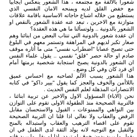
شعورا بالألفة مع مجتمعه ، هذا الشعور ينعكس ايجابيا
مع خفض القلق لديه ويمنحه الامان النفسي الذي
يستطيع من خلاله اشباع حاجاته الاساسية باقامة علاقات
متوازنة مع الاخرين ، تبعد عنه عقدة الشعور بالنقص او
الشعور بالدونية .. ولوتسألنا ما هي هذه العقدة؟
ان عقدة شعور بالدونية التي تنتاب البعض من ابنائنا وهم
صغار تكبر لديهم في المراهقة وتستمر معهم في البلوغ
حتى تصبح عصابا "اضطراب نفسي" متى ما أثاره موقف
صادم او حالة حصر "قلق" نفسي .. يقول علماء النفس
ان الشعور بالدونية يصبح استجابة شخصية برمتها أمام
اي فرد كان وفي كل وضع .
هذا الشعور يسبب الآلم لصاحبه مع احساس عميق
باللاأمن والخوف والعجز كما يقول "بيير داكو" في كتابه
الانتصارات المذهلة لعلم النفس الحديث .
نحن (الاباء) المسؤول الاول والاخير عن تربية ابنائنا ،
فالتربية الصحيحة منذ الطفولة الاولى تقوم على التوازن
بين النواهي والممنوعات ، القبول والاستحسان مقابل
الرفض والعقاب ولا نغالي اذا قلنا ان التربية الصحيحة
تقوم على اقصاء الترهيب والعقاب واستبداله بالمنح
والتقبل مع التوجيه لانه يولد الثقة لدى الطفل في ان
يقول ما يريد بدون خوف او تردد، اذا لم يقل ما يريد فإنه