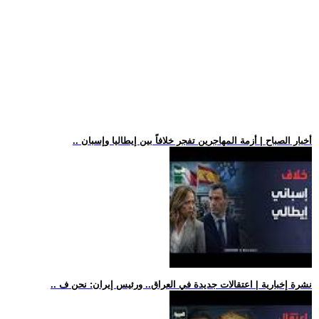
.. أخبار الصباح | أزمة المهاجرين تفجر خلافاً بين إيطاليا وإسبان
.. نشرة إخبارية | اعتقالات جديدة في العراق.. ورئيس إيران: نحن ف