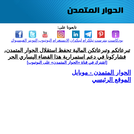
تابعونا على:
بودكاست
بنترست
تيلكرام
لينكدإن
الانستغرام
اليوتيوب
التويتر
الفيسبوك
تبرعاتكم وتبرعاتكن المالية تحفظ استقلال الحوار المتمدن،
فشاركونا في دعم استمرارية هذا الفضاء اليساري الحر
[اشترك في قناة ‫«الحوار المتمدن» على اليوتيوب]
الحوار المتمدن - موبايل
الموقع الرئيسي