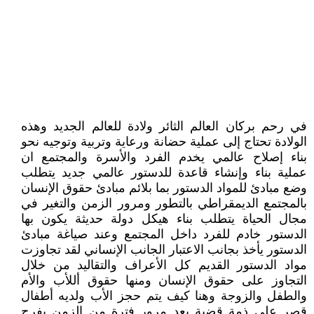
في رحم بركان العالم الثائر ولادة للعالم الجديد وهذه
الولادة تحتاج إلى عملية حضانة ورعاية وتربية وتوجيه نحو
بناء إصلاح عالمي يخدم الفرد والأسرة والمجتمع ان
عملية بناء وإنشاء قاعدة للدستور عالمي جديد يتطلب
وضع مبادئ للمواد الدستور بما بلائم مبادئ حقوق الإنسان
بالمجتمع الديمقراطي بالتطور ومرور الزمن والتغير في
مجال الحياة يتطلب بناء هيكل دولة حديثة يكون بها
الدستور خادم للفرد داخل المجتمع وعند صياغة مبادئ
الدستور يأخذ بجانب الاعتبار الجانب الإنساني لقد تجاوزت
مواد الدستور القديم كل الأعراف والتقاليد من خلال
التجاوز على حقوق الإنسان ومنها حقوق أللأب والأم
والطفل والزوجة وهنا كيف يتم حجز الأب ولديه أطفال
قصر على ذمة قضية بعد مرور فترة من الزمن يفرج