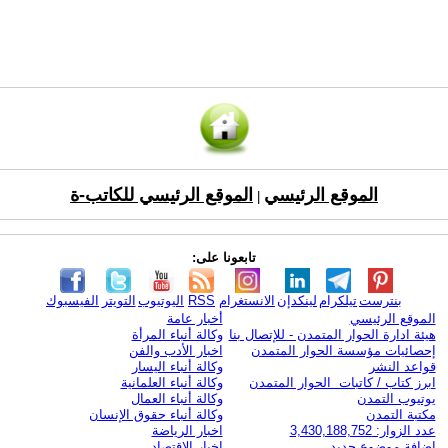
الموقع الرئيسي
الموقع الرئيسي للكاتب-ة
|
تابعونا على:
بنترست
تيلكرام
لينكدإن
الانستغرام
RSS
اليوتيوب
التويتر
الفيسبوك
الموقع الرئيسي
أخبار عامة
هيئة ادارة الحوار المتمدن - للإتصال بنا
وكالة أنباء المرأة
إحصائيات مؤسسة الحوار المتمدن
اخبار الأدب والفن
قواعد النشر
وكالة أنباء اليسار
ابرز كتاب / كاتبات الحوار المتمدن
وكالة أنباء العلمانية
يوتيوب التمدن
وكالة أنباء العمال
مكتبة التمدن
وكالة أنباء حقوق الإنسان
عدد الزوار: 3,430,188,752
اخبار الرياضة
اضافة موضوع جديد
اخبار الاقتصاد