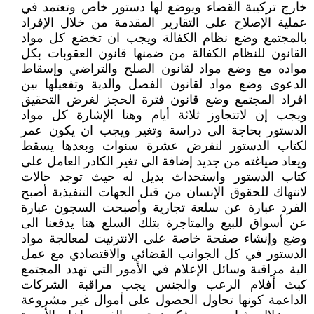
خارج تركيبة القضاء ويوضع لها دستور خاص وتعتمد في
عملية الإصلاح على التقارير المقدمة من خلال الإفراد
بالمجتمع وضع نظام الكفالة ويجب ان تخضع كل مواد
القانون للنظام الكفالة من ضمنها قانون العقوبات بكل
مواده مع وضع مواد لقانون الصلح والتراضي وإسقاط
الدعوى وضع مواد لقانون الفصل والدية وتفعيلها بين
افراد المجتمع وضع قانون فترة الحجز لغرض التحقيق
ويجب إن لاتتجاوز ثلاثة أيام وهنا الإشارة كل مواد
الدستور بحاجة الى دراسة وتغير ويجب ان يكون عمر
لكتاب الدستور لنفرض عشرة سنوات وبعدها يسقط
ويعاد صياغته من جديد إضافة الى تغير الكادر العامل على
كتاب الدستور واستحداث بديل له حيث توجد حالات
لانتهاك للحقوق الإنسان من قبل الجهات التنفيذية أصبح
الفرد عبارة عن سلعة تجارية وأصبحت السجون عبارة
عن أسواق للبيع والمتاجرة بتلك السلع هنا يدفعنا الى
وضع وإنشاء صفحة خاصة على الانترنيت لمعالجة مواد
الدستور في كل الجوانب القضائي والاقتصادي مع عمل
الية مراقبة وسائل الإعلام في الأمور التي تهدد المجتمع
كبث أفلام الرعب والجنس يجب مراقبة الشركات
الداعمة كونها تحاول الحصول على أموال غير مشروعة