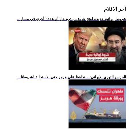
اخر الافلام
.. شروط إيرانية جديدة لفتح هرمز.. بادرة حل أم عقدة أخرى في مسار
.. الحرس الثوري الإيراني: سنحافظ على هرمز حتى الاستجابة لشروطنا