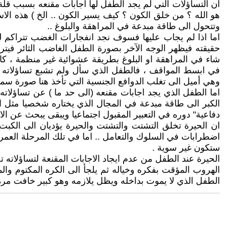
ان التساؤلات التي لم يجد الطفل لها اجابات مقنعه بسبب قلة
هو الله ؟ من خلق الكون ؟ كيف يسير الكون .. الخ ) هذه الا
وتتحول الى طاقة مبدعة في المراهقة والبلوغ ..
اما اذا لم يجاب عليها فسوف نجد انفجارات الغضب تتراكم لد
حقيقته فيظهر الوجه الآخر بصورة الطفل الغاضب الثائر فيترك
شاء في المراهقة او البلوغ بطريقة عشوائية غير منظمة ، كالل
في ابسط المواقف ، فالطفل الذي سأل ولم تشبع تساؤلاته 
وهي أميل الى تغلب الدوافع الجنسية التي تأخذ هنا صورة سمات 
اما الطفل الذي يجد اجابات مقنعه (الى حد ما ) عن تساؤلات
الكبر الى طاقة مبدعة في المجال الذي يختاره شخصيا مثل المه
دفاعية" دوره في التعبير المقبول اجتماعيا ويبقى يبحث عن ا
ان الحيرة تخلق التشتت والتشتت والحيرة يؤديان الى الكبت
اضطرابات في السلوك والتعامل .. اما في تلك المرحلة العمرية
ستكون غير سوية .
الحيرة عند الطفل من عدم ايجاد الاجابات المقنعة لتساؤلاته ت
الهروب المؤقت بفكره وخياله ثم يلجأ الى الكره المكتوم وا
الطفل الذي لا يموت بداخله ويظل يلازمه وهو كبير خافت مر