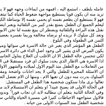
عامله بلطف ، استمع اليه ، افمهه من ايماءات وجهه فهو لا يعرف 
تريد منه ان يكون قويا يستطيع مواجهة ضغوط الحياة كما تبتغي
فهو لا يستطيع ان يطعم نفسه او يحمي نفسه إلا بوساطة الكبار
ليعلم الجميع ان الطفل يتمتع بقدر كبير من التلقائية ويعبر
نقتل هذه البراءة والتلقائية ويضطر ان يبيع نفسه لنا نحن الا
ونعد كل سلوك لا نريده او نرضاه مخالفة وربما نفسره بعصيان
الثمن في الطفولة وفي البلوغ .
الطفل هو المؤشر الذي يعبر عن حالة الاسرة في سوائها ومرض
يكون المرض الذي يشير الى وجود اصل الداء في دائرة الاسرة 
لكي تتحسن حالة الطفل الا ان الاغلب أن العلاج يتناول الجانب
اذا الاسرة هي الاطار الذي يحدد سلوك اي فرد مستقبلا في ا
من التعاملات مع الطفل منذ اليوم الاول لميلاده والشهور الاو
ان الاسئلة المحيرة للطفل والتي لا يجد اجابات واضحة ومقن
السلوك بدرت منه دون ان تعيها الام ، ومنها ان الام تفضل ا
تعالوا نرى ماذا ستكون شخصية هذا الطفل في المستقبل:
في الحالة الاولى قد يصبح عنيدا ً او يتعلم ان الاستسلام لاب
وفي الحالة الثانية يتعلم ان مطالبه لابد ان تجاب فورا ً و
فالاول ستواجهه الاحباطات كثيرا في مسيرة الحياة والثاني 
شخصية الطفل منذ السنوات الاولى من حياته .