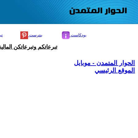
بودكاست
بنترست
تي
تبرعاتكم وتبرعاتكن المال
الحوار المتمدن - موبايل
الموقع الرئيسي