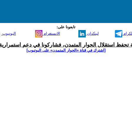
تابعونا على:
لكرام
لينكدإن
الانستغرام
اليوتيوب
ية تحفظ استقلال الحوار المتمدن، فشاركونا في دعم استمرارية 
[اشترك في قناة ‫«الحوار المتمدن» على اليوتيوب]