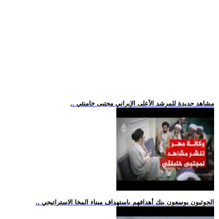
.. مشاهد جديدة للمرشد الأعلى الإيراني مجتبى خامنئي
.. الحوثيون يوسعون بنك أهدافهم باستهداف ميناء المخا الاستراتيجي