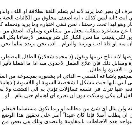
ان يعبر عما يريد لانه لم يتعلم اللغة بطلاقة او اللف والدوان 
 انت !!انه ليس كذلك ، انه اضعف مخلوق بين الكائنات الحية ي
 وهو لهذا تحت رحمتنا ، نحن نلغي اختياره وما يريد ونحمله كل
 ايضا عن مشاعره بتلقائية تجعل من مشاعره وسلوكه اصدق من مش
بوين لكي يتجنب منا نحن الكبار كل شر ويسعى لارضاءنا بكل الط
 منه او قلة ادب وتربية والتزام .. اذن نحن نريده مثلما نح
ها لانه نتاج تربيتها ويقول (د.محمد شعلان) الطفل المضطرب
ومقابل ذلك فإن علاج الطفل لاجدوى منه اذا ما اهملنا تأثير 
ين – الاسرة والطفل.
لمجتمع باشباعه النفسي – الذاتي ام بشعوره بمجموعة من العق
لى التي تليها حيث تتشكل الشخصية السوية او اللاسوية ( ذهانية 
عه عنها تترك في نفسه تساؤلات تؤدي به الى التشتت ولا نغال
لطفل ان يبكي ويسكت دون ان تعيره اي اهتمام حتى ينام .. او 
د منه ولن ينال اي شئ من مطالبه او ربما يكون مستسلما فيتعلم
بدون ان يطلب أصلا فإذا كان عنيدا ً أصر على تحقيق هذا الوض
سيواجه هذه الاحباطات بالمقاومة والتصدي وتلك هي بعض من ا