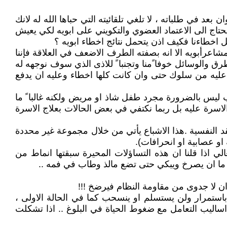
بعد في طلباته ، لا تلغي تلقائيته التي حباها الله له لانك
حتاج الى الاعتماد العضوي والتكويني على ابويه لكي يعيش
 اخطاءنا فكيف اذن يتحمل نتائج اخطاء ابويه ؟
اعرأبويه الا انه بصفته الطرف الاضعف في العلاقة فإننا
رق والوسائل خوفا ًمنا وتجنبا ً للاذى الذي سوف نوجهه له
ن عليه من سلوك حتى وان كانت كلها اخطاء وعليه ان يدفع
 ليس بالضرورة مجرد طفل شاذ او مريض ولكنه غالبا ً ما
الاسرة عليه بل ربما نكتفي في بعض الحالات بعلاج الاسرة
د النفسية .هذا الاشباع يأتي من خلال مجموعة غير محددة
او عصابية او انحرافات).
ي اذا قلنا ان هذه التساؤلات المحيرة سبقتها انماط من
.. ما ان يصرخ ويبكي حتى تضع مالذ وطاب في فمه ..
 ان لا جدوى من مقاومة النظام فيرضخ !!!
ع باستمرار ولن يستسلم او ينسحب كما في الحالة الاولى ،
ساليب التعامل مع ضغوط الحياة في البلوغ .. اذا تشكلت