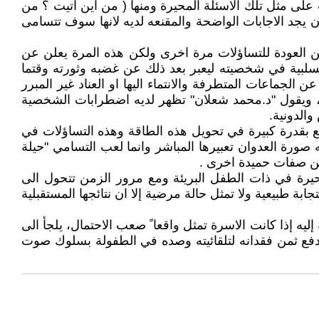
 على مثل تلك الاسئلة المحيرة ومنها ( من اين اتيت ؟ من
 يجد الاجابات الواضحة والمقنعه لديه لانها سوف تتسامى
من العودة للتساؤلات مرة اخرى ولكن هذه المرة يعلن عن
 السلبية في شخصيته ليعبر بعد ذلك عن غضبه وثورته وقتما
لجماعات المتطرفة والانتماء اليها او العناد غير المبرر
، ويقول "د.محمد شعلان" تظهر لديه اضطرابات الشخصية
والدونية.
تع بقدرة كبيرة في تحويل هذه الطاقة وهذه التساؤلات في
 صورة العدوان تعبيرها المباشر وانما لعب التسامي "حيلة
 من صفات حميدة اخرى .
حيرة في ذات الطفل البريئة ومع مرور الزمن تتحول الى
ة طبيعية ولا تمثل حالة مرضية إلا ان نتائجها المستقبلية
يه إذا كانت الاسرة تمثل واقعا ً صعب الاحتمال، يلجأ الى
 يدفع ثمن فقدانه لتلقائيته وصده في الطفولة بسلوك صوت