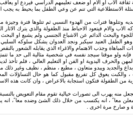
 ثقافة الاب او الام او ضعف تعليمهم الدراسي فيردع او يعاقب
سئلة الاستطلاعية التي تنم عن وعي الطفل بما يحيط به يجب ان
يه وتتلوها فترات من الهدوء النسبي ثم تتلوها فترة وجيزة 
ه الاب والام فيتعود الاحباط منذ الطفولة والذي يترك الاثار
جوء والبحث الدائم عن الاشباع الجنسي ولم يشبع او البحث عن ا
وهو الطفل العنيد سيكبر ونجد العدوان يشكل سلوكه السلبي
المباهاة وجذب الاهتمام والاغراء الذي يقابله الشعور بالنقص 
ه فإنه ولو موقتا سيجد نفسه في شخصية مثالية الى حد ما تتم
ن والحرف اليدوية او الفن او التعليم العالي ، فلم تأخذ لديه
لابداع والجديد ويبدو متعاون ، مطيع ، منظم ، نظيف وغير ذلك
 ، والكبت يعوق كل تفريغ مقبول كما هو حال التساؤلات الم
 من الطفولة فتكون استجابة بالاعراض ، وان كانت هذه الاستجاب
جعل منه يهرب الى تصورات خيالية تقوم مقام التعويض بالنسبة إل
لمعلن معا ً ، انه يكتسب من خلال ذلك الشئ وضده معا ً، انه
ة و صارخ مرة اخرى .